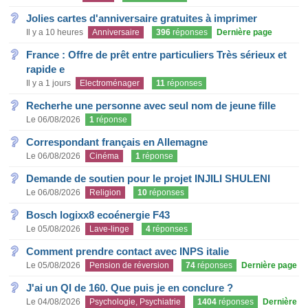
Jolies cartes d'anniversaire gratuites à imprimer
Il y a 10 heures
Anniversaire
396
réponses
Dernière page
France : Offre de prêt entre particuliers Très sérieux et
rapide e
Il y a 1 jours
Electroménager
11
réponses
Recherhe une personne avec seul nom de jeune fille
Le 06/08/2026
1
réponse
Correspondant français en Allemagne
Le 06/08/2026
Cinéma
1
réponse
Demande de soutien pour le projet INJILI SHULENI
Le 06/08/2026
Religion
10
réponses
Bosch logixx8 ecoénergie F43
Le 05/08/2026
Lave-linge
4
réponses
Comment prendre contact avec INPS italie
Le 05/08/2026
Pension de réversion
74
réponses
Dernière page
J'ai un QI de 160. Que puis je en conclure ?
Le 04/08/2026
Psychologie, Psychiatrie
1404
réponses
Dernière