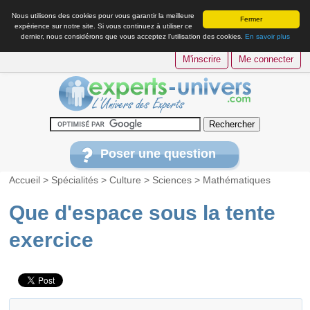
Nous utilisons des cookies pour vous garantir la meilleure
Fermer
expérience sur notre site. Si vous continuez à utiliser ce
dernier, nous considérons que vous acceptez l’utilisation des cookies.
En savoir plus
M'inscrire
Me connecter
Poser une question
Accueil
>
Spécialités
>
Culture
>
Sciences
>
Mathématiques
Que d'espace sous la tente
exercice