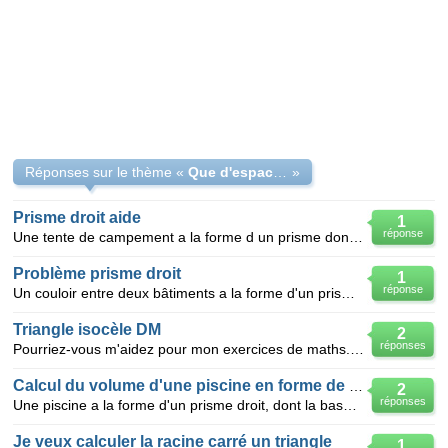
Réponses sur le thème «
Que d'espace sous la tente exercice
»
Prisme droit aide
1
réponse
Une tente de campement a la forme d un prisme dont les bases sont des triangles equilqterqux de 7m d
Problème prisme droit
1
réponse
Un couloir entre deux bâtiments a la forme d'un prisme droit dont deux des faces sont deux immenses
Triangle isocèle DM
2
réponses
Pourriez-vous m'aidez pour mon exercices de maths. L’énoncé : On souhaite construire une passere
Calcul du volume d'une piscine en forme de prisme
2
réponses
Une piscine a la forme d'un prisme droit, dont la base "ABCD" est un trapèze rectangle. on donne :
Je veux calculer la racine carré un triangle
1