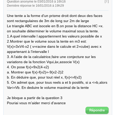
Question anonyme le 03/01/2016 à 16h16
[ ! ]
Dernière réponse le 16/01/2016 à 19h29
Une tente a la forme d'un prisme droit dont deux des faces 
sont rectangulaires de 3m de long sur 2m de large 

Le triangle ABC est isocele en B.on pose la distance HC =x.

on souhaite déterminer le volume maximal sous la tente.

1.A quel intervalle l appartiennent les valeurs possible de x 

2.Montrer que le volume sous la tente en m3 est:

V(x)=3xV4-x2 ( v=racine dans le calcule et 2=cube) avec x 
appartenant à l'intervalle l

3. A l'aide de la calculatrice,faire une conjecture sur les 
variations de la fonction Vqui,àx,associe V(x)

4. On pose f(x)=9x2(4-x2) 

a. Montrer que f(x)-f(v2)=-9(x2-2)2

b. En déduire que, pour tout réel x, f(x)<=f(v2)

5. On admet que, pour tous reels a et b positifs, si a <=b,alors 
Va<=Vb. En deduire le volume maximal de la tente 

Je bloque a partir de la question 3 

Pouriai vous m'aider merci d'avance
Répondre