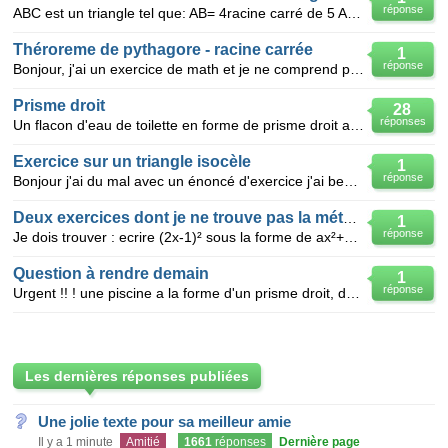
réponse
ABC est un triangle tel que: AB= 4racine carré de 5 AC= racine carré de125 BC= racine c
Théroreme de pythagore - racine carrée
1
réponse
Bonjour, j'ai un exercice de math et je ne comprend pas pouver vous maider ? Voici l'énoncé AB
Prisme droit
28
réponses
Un flacon d'eau de toilette en forme de prisme droit a pour hauteur 12cm et pour base un triangle AB
Exercice sur un triangle isocèle
1
réponse
Bonjour j'ai du mal avec un énoncé d'exercice j'ai besoin d'aide alors: triangle isocèle en A. AB=A
Deux exercices dont je ne trouve pas la méthode
1
réponse
Je dois trouver : ecrire (2x-1)² sous la forme de ax²+bx+c en déterminant la valeur de a et la val
Question à rendre demain
1
réponse
Urgent !! ! une piscine a la forme d'un prisme droit, dont la base "ABCD" est un trapèze rectang
Les dernières réponses publiées
Une jolie texte pour sa meilleur amie
Il y a 1 minute
Amitié
1661
réponses
Dernière page