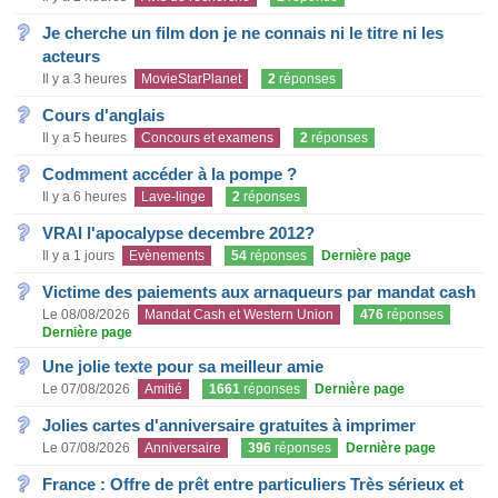
Je cherche un film don je ne connais ni le titre ni les
acteurs
Il y a 3 heures
MovieStarPlanet
2
réponses
Cours d'anglais
Il y a 5 heures
Concours et examens
2
réponses
Codmment accéder à la pompe ?
Il y a 6 heures
Lave-linge
2
réponses
VRAI l'apocalypse decembre 2012?
Il y a 1 jours
Evènements
54
réponses
Dernière page
Victime des paiements aux arnaqueurs par mandat cash
Le 08/08/2026
Mandat Cash et Western Union
476
réponses
Dernière page
Une jolie texte pour sa meilleur amie
Le 07/08/2026
Amitié
1661
réponses
Dernière page
Jolies cartes d'anniversaire gratuites à imprimer
Le 07/08/2026
Anniversaire
396
réponses
Dernière page
France : Offre de prêt entre particuliers Très sérieux et