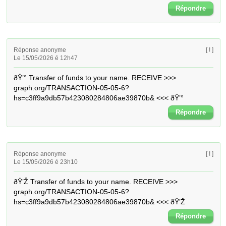
Répondre
Réponse anonyme
[ ! ]
Le 15/05/2026 é 12h47
ðŸ’° Transfer of funds to your name. RECEIVE >>> 
graph.org/TRANSACTION-05-05-6?
hs=c3ff9a9db57b423080284806ae39870b& <<< ðŸ’°
Répondre
Réponse anonyme
[ ! ]
Le 15/05/2026 é 23h10
ðŸ’Ž Transfer of funds to your name. RECEIVE >>> 
graph.org/TRANSACTION-05-05-6?
hs=c3ff9a9db57b423080284806ae39870b& <<< ðŸ’Ž
Répondre