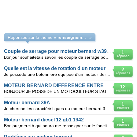
Réponses sur le thème «
renseignement sur moteur bernard W39A
»
Couple de serrage pour moteur bernard w39a typec74
1
réponse
Bonjour souhaitetais savoir les couple de serrage pour un moteur bernard w39a merci d avance
Quelle est la vitesse de rotation d'un moteur Bernard Type 39 B
2
réponses
Je possède une bétonnière équipée d'un moteur Bernard 39 B. Je désire monter un moteur électrique en
MOTEUR BERNARD DIFFERENCE ENTRE DIAMETRE PISTONS
12
réponses
BONJOUR JE POSSEDE UN MOTOCULTEUR STAUB PP6B AVEC UN MOTEUR BERNARD DE 1957 W112 BIS. Y A T IL UNE D
Moteur bernard 39A
1
réponse
Je cherche les caractéristiques du moteur bernard 39 A vitesse de rotation cylindrée etc
Moteur bernard diesel 12 gb1 1942
1
réponse
Bonjour,merci à qui poura me renseigner sur le fonctionnement d'un moteur diesel mono cylindre ber
Problème sur moteur bernard