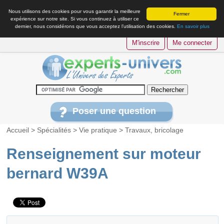
Nous utilisons des cookies pour vous garantir la meilleure
Fermer
expérience sur notre site. Si vous continuez à utiliser ce
dernier, nous considérons que vous acceptez l’utilisation des cookies.
En savoir plus
M'inscrire
Me connecter
Poser une question
Accueil
>
Spécialités
>
Vie pratique
>
Travaux, bricolage
Renseignement sur moteur
bernard W39A