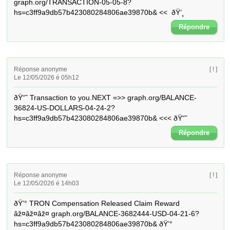
graph.org/TRANSACTION-05-05-8?
hs=c3ff9a9db57b423080284806ae39870b& <<  ðŸ’¸
Répondre
Réponse anonyme
[ ! ]
Le 12/05/2026 é 05h12
ðŸ“˜ Transaction to you.NEXT =>> graph.org/BALANCE-
36824-US-DOLLARS-04-24-2?
hs=c3ff9a9db57b423080284806ae39870b& <<< ðŸ“˜
Répondre
Réponse anonyme
[ ! ]
Le 12/05/2026 é 14h03
ðŸ’° TRON Compensation Released Claim Reward 
âž¤âž¤âž¤ graph.org/BALANCE-3682444-USD-04-21-6?
hs=c3ff9a9db57b423080284806ae39870b& ðŸ’°