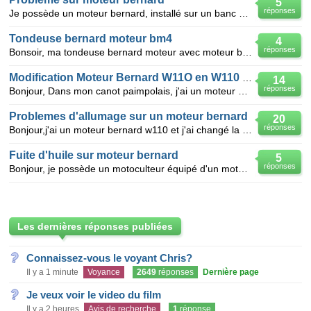
5
réponses
Je possède un moteur bernard, installé sur un banc de scie. je scie plusieurs stères de bois puis il
Tondeuse bernard moteur bm4
4
réponses
Bonsoir, ma tondeuse bernard moteur avec moteur bernard 227t4 petarade et prend ses tours que quand
Modification Moteur Bernard W11O en W110 bis
14
réponses
Bonjour, Dans mon canot paimpolais, j'ai un moteur Bernard W110 de 4CV je chercher à le passer
Problemes d'allumage sur un moteur bernard
20
réponses
Bonjour,j'ai un moteur bernard w110 et j'ai changé la bobine ,les vis,la bougie et le condensateur
Fuite d'huile sur moteur bernard
5
réponses
Bonjour, je possède un motoculteur équipé d'un moteur bernard modèle 146, celui-ci ne démarre plus e
Les dernières réponses publiées
Connaissez-vous le voyant Chris?
Il y a 1 minute
Voyance
2649
réponses
Dernière page
Je veux voir le video du film
Il y a 2 heures
Avis de recherche
1
réponse