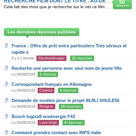
RECHERCHE FILM DONT LE TITRE : AU-DELA DE L'AMOUR
50
réponses
Cela fait des mois que je recherche sur le net ce film qui date du milieu ou fin des années 70. Titr
Les dernières réponses publiées
France : Offre de prêt entre particuliers Très sérieux et
rapide e
Il y a 1 minute
Electroménager
11
réponses
Recherhe une personne avec seul nom de jeune fille
Le 06/08/2026
1
réponse
Correspondant français en Allemagne
Le 06/08/2026
Cinéma
1
réponse
Demande de soutien pour le projet INJILI SHULENI
Le 06/08/2026
Religion
10
réponses
Bosch logixx8 ecoénergie F43
Le 05/08/2026
Lave-linge
4
réponses
Comment prendre contact avec INPS italie