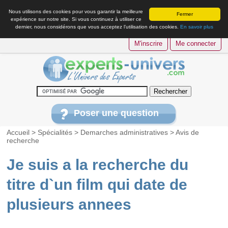
Nous utilisons des cookies pour vous garantir la meilleure
Fermer
expérience sur notre site. Si vous continuez à utiliser ce
dernier, nous considérons que vous acceptez l’utilisation des cookies.
En savoir plus
M'inscrire
Me connecter
Poser une question
Accueil
>
Spécialités
>
Demarches administratives
>
Avis de
recherche
Je suis a la recherche du
titre d`un film qui date de
plusieurs annees