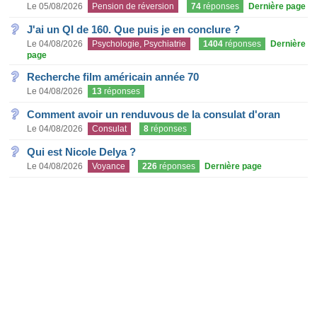
Le 05/08/2026
Pension de réversion
74
réponses
Dernière page
J'ai un QI de 160. Que puis je en conclure ?
Le 04/08/2026
Psychologie, Psychiatrie
1404
réponses
Dernière
page
Recherche film américain année 70
Le 04/08/2026
13
réponses
Comment avoir un renduvous de la consulat d'oran
Le 04/08/2026
Consulat
8
réponses
Qui est Nicole Delya ?
Le 04/08/2026
Voyance
226
réponses
Dernière page