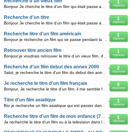
Recherche d'un vieux film
1
réponse
Bonjour Je cherche le titre d'un film qui était passe aux dossiers de l'écran dans les années 80.
Recherche d'un titre
1
réponse
Bonjour Je cherche le titre d'un film qui était passe aux dossiers de l'écran dans les années 80.
Recherche titre d'un film américain
1
réponse
Bonjour je recherche un film qui se passe pendant la période de Noel. c'est un films américain . Il
Retrouver titre ancien film
1
réponse
Bonjour,je voudrais retrouver le titre d un vieux film, dans ce film un acteur portait le nom de pie
Recherche d'un film debut des annes 2000
2
réponses
Salut, je recherche le titre d'un film du debut des annees 2000, genre comedie aventure qui se pa
Je recherche le titre d'un film français
6
réponses
Bonjour, Je recherche le titre d'un film, il me semble français, ou des ustensiles ménagers sont pi
Titre d'un film asiatique
1
réponse
Bsr je recherche un film asiatique qui est passer dans l"émission d'armand jammot c'était un film as
Recherche titre d'un film de mon enfance (70s)
1
réponse
Je recherche le titre d'un film vu à la television dans les années 70. Résumé: un homme s'enfuit