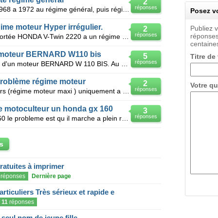
2
réponses
Bonjour j'ai démarré le travail de 1968 a 1972 au régime général, puis régime des commercant de 197
Posez vo
me moteur Hyper irrégulier.
Publiez 
2
réponses
réponses
Bonjour , Le moteur de mon autoportée HONDA V-Twin 2220 a un régime très irrégulier : - Régime fo
centaines
 moteur BERNARD W110 bis
5
Titre de
réponses
Bonjour, j'ai un motoculteur équipé d'un moteur BERNARD W 110 BIS. Au démarrage moteur froid, le
problème régime moteur
2
Votre qu
réponses
La machine ne monte dans les tours (régime moteur maxi ) uniquement a l'anvers , des qu'elle est a l
e motoculteur un honda gx 160
3
réponses
J ai repare un moteur Honda gx 160 le probleme est qu il marche a plein regime je ne peu pas le ral
s
gratuites à imprimer
réponses
Dernière page
articuliers Très sérieux et rapide e
11
réponses
eul nom de jeune fille