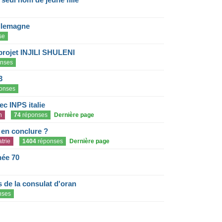
llemagne
se
projet INJILI SHULENI
nses
3
onses
c INPS italie
n
74
réponses
Dernière page
e en conclure ?
trie
1404
réponses
Dernière page
née 70
de la consulat d'oran
nses