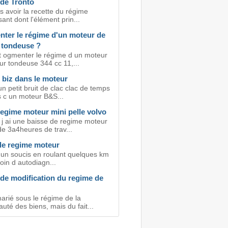
de Tronto
s avoir la recette du régime
ant dont l'élément prin...
ter le régime d'un moteur de
r tondeuse ?
ogmenter le régime d un moteur
ur tondeuse 344 cc 11,...
 biz dans le moteur
n petit bruit de clac clac de temps
 c un moteur B&S...
regime moteur mini pelle volvo
 j ai une baisse de regime moteur
de 3a4heures de trav...
de regime moteur
i un soucis en roulant quelques km
moin d autodiagn...
 de modification du regime de
arié sous le régime de la
té des biens, mais du fait...