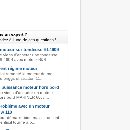
us un expert ?
dez à l'une de ces questions !
moteur sur tondeuse BL460B
je viens d'acheter une tondeuse
L460B avec moteur B&S...
ent régime moteur
 j'ai remonté le moteur de ma
e briggs et stratton 11...
e puissance moteur hors bord
je viens d'acquérir un moteur
ors bord MARINER 60cv,...
 probléme avec un moteur
 w 110
ur démarre bien mais il ne tient
entis.il tourne a p...