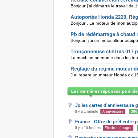
Autoportée Honda 2220, Régi
Pb de rédémarrage à chaud
Tronçonneuse stihl ms 017 
Reglage du regime moteur d
Les dernières réponses publiée
Jolies cartes d'anniversaire 
Il y a 1 minute
Anniversaire
396
France : Offre de prêt entre p
Il y a 10 heures
Electroménager
Recherhe une personne avec s