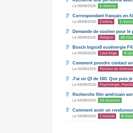
Le 06/08/2026
1
réponse
Correspondant français en A
Le 06/08/2026
Cinéma
1
répon
Demande de soutien pour le 
Le 06/08/2026
Religion
10
répo
Bosch logixx8 ecoénergie F4
Le 05/08/2026
Lave-linge
4
rép
Comment prendre contact ave
Le 05/08/2026
Pension de réversio
J'ai un QI de 160. Que puis j
Le 04/08/2026
Psychologie, Psychia
Recherche film américain an
Le 04/08/2026
13
réponses
Comment avoir un renduvous 
Le 04/08/2026
Consulat
8
répo