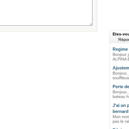
Etes-vo
Répon
Regime 
Bonjour 
ALPINA B
Ajustem
Bonjour,
souffleus
Perte d
Bonjour, 
bateau h
J'ai un
bernard
Mon mote
pas le ral