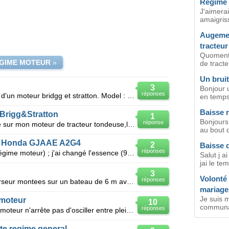
Régime 
J'aimerai
amaigriss
Augemen
tracteu
Quoment 
GIME MOTEUR
»
de tracte
Un bruit
n
3
Bonjour u
réponses
Bonjour, Ma tondeuse est équipée d'un moteur bridgg et stratton. Model : 93902, type 011901, code 8
en temps
Baisse 
 Brigg&Stratton
1
Bonjours
réponse
Bonjour,j'ai un problème de regime sur mon moteur de tracteur tondeuse,le regime est irregulier tant
au bout 
ur Honda GJAAE A2G4
2
Baisse 
réponses
Le moteur "pompe" (variation du régime moteur) ; j'ai changé l'essence (95), le jerrycan, la bougie,
Salut j a
jai le te
3
Volonté
réponses
Je recherche donnees sur un inverseur montees sur un bateau de 6 m avec moteur ford2401e aucu
mariage
Je suis m
 moteur
10
communau
réponses
Une fois la tondeuse démarrée, le moteur n'arrête pas d'osciller entre plein régime et bas régime
ite regime general