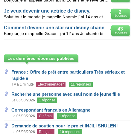
Bonjour,je m'appelle Sabrina.J'ai 10 ans et je rêve de devenir une star sur Disney Chanel.Je suis la
Je veux devenir une actrice de disney.
2
réponses
Salut tout le monde je mapelle Naomie j´ai 14 ans et je souhaite devenir une actrice de disney chane
Comment devenir une star sur disney chanel ?
43
réponses
Bonjour, je m'appelle Grace . j'ai 12 ans Je chante bien ,Je danse bien , Je sais bien jouer la
Les dernières réponses publiées
France : Offre de prêt entre particuliers Très sérieux et
rapide e
Il y a 1 minute
Electroménager
11
réponses
Recherhe une personne avec seul nom de jeune fille
Le 06/08/2026
1
réponse
Correspondant français en Allemagne
Le 06/08/2026
Cinéma
1
réponse
Demande de soutien pour le projet INJILI SHULENI
Le 06/08/2026
Religion
10
réponses