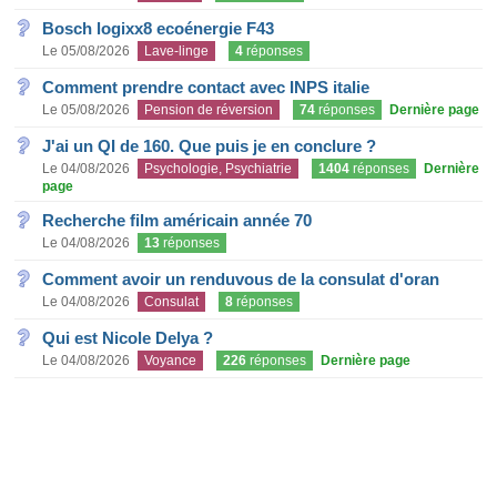
Bosch logixx8 ecoénergie F43
Le 05/08/2026
Lave-linge
4
réponses
Comment prendre contact avec INPS italie
Le 05/08/2026
Pension de réversion
74
réponses
Dernière page
J'ai un QI de 160. Que puis je en conclure ?
Le 04/08/2026
Psychologie, Psychiatrie
1404
réponses
Dernière
page
Recherche film américain année 70
Le 04/08/2026
13
réponses
Comment avoir un renduvous de la consulat d'oran
Le 04/08/2026
Consulat
8
réponses
Qui est Nicole Delya ?
Le 04/08/2026
Voyance
226
réponses
Dernière page