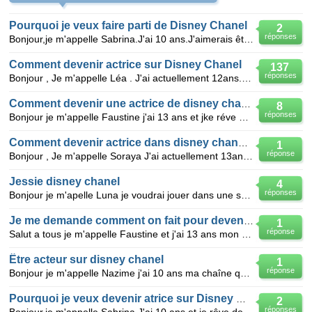
Pourquoi je veux faire parti de Disney Chanel
2
réponses
Bonjour,je m'appelle Sabrina.J'ai 10 ans.J'aimerais être actrice sur Disney Chanel.J'aimerais faire
Comment devenir actrice sur Disney Chanel
137
réponses
Bonjour , Je m'appelle Léa . J'ai actuellement 12ans. J'aimerais être actrice sur Disney Chanel . J'
Comment devenir une actrice de disney chanel ?
8
réponses
Bonjour je m'appelle Faustine j'ai 13 ans et jke réve devenir une chanteuse , danseuse et actrice co
Comment devenir actrice dans disney channel?
1
réponse
Bonjour , Je m'appelle Soraya J'ai actuellement 13ans. J'aimerais être actrice sur Disney Chanel . J
Jessie disney chanel
4
réponses
Bonjour je m'apelle Luna je voudrai jouer dans une série sur disney chanel jessie je sui fan d'eux s
Je me demande comment on fait pour devenir une actrice
1
réponse
Salut a tous je m'appelle Faustine et j'ai 13 ans mon réve c'est de devenir chanteur , danseuse et a
Être acteur sur disney chanel
1
réponse
Bonjour je m'appelle Nazime j'ai 10 ans ma chaîne que j'aime est disney chanel donc je veux être act
Pourquoi je veux devenir atrice sur Disney Chanel?
2
réponses