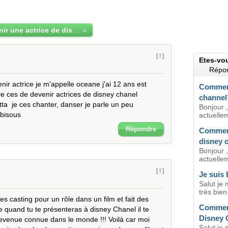
Je veux devenir une actrice de disney.
»
[ ! ]
Etes-vo
Répon
nir actrice je m'appelle oceane j'ai 12 ans est 
Comment
e ces de devenir actrices de disney chanel 
channel
tta  je ces chanter, danser je parle un peu 
Bonjour ,
 bisous
actuellem
Répondre
Comment
disney 
Bonjour ,
actuellem
[ ! ]
Je suis
Salut je 
très bien
s casting pour un rôle dans un film et fait des 
Comment
 quand tu te présenteras à disney Chanel il te 
Disney 
devenue connue dans le monde !!! Voilà car moi 
Salut je 