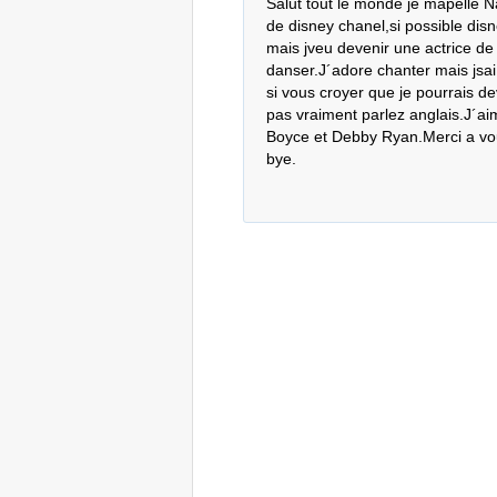
Salut tout le monde je mapelle Na
de disney chanel,si possible disne
mais jveu devenir une actrice de 
danser.J´adore chanter mais jsai 
si vous croyer que je pourrais de
pas vraiment parlez anglais.J´ai
Boyce et Debby Ryan.Merci a vous
bye.