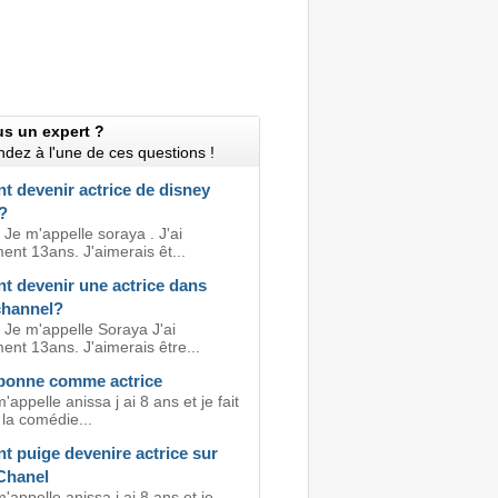
us un expert ?
dez à l'une de ces questions !
 devenir actrice de disney
?
 Je m'appelle soraya . J'ai
ent 13ans. J'aimerais êt...
 devenir une actrice dans
channel?
 Je m'appelle Soraya J'ai
ent 13ans. J'aimerais être...
 bonne comme actrice
m'appelle anissa j ai 8 ans et je fait
 la comédie...
 puige devenire actrice sur
Chanel
m'appelle anissa j ai 8 ans et je