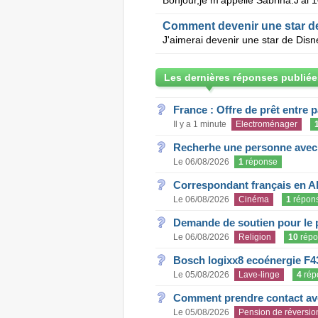
Comment devenir une star d
Les dernières réponses publiée
France : Offre de prêt entre p
Il y a 1 minute
Electroménager
Recherhe une personne avec s
Le 06/08/2026
1
réponse
Correspondant français en A
Le 06/08/2026
Cinéma
1
répon
Demande de soutien pour le 
Le 06/08/2026
Religion
10
répo
Bosch logixx8 ecoénergie F4
Le 05/08/2026
Lave-linge
4
rép
Comment prendre contact ave
Le 05/08/2026
Pension de réversio