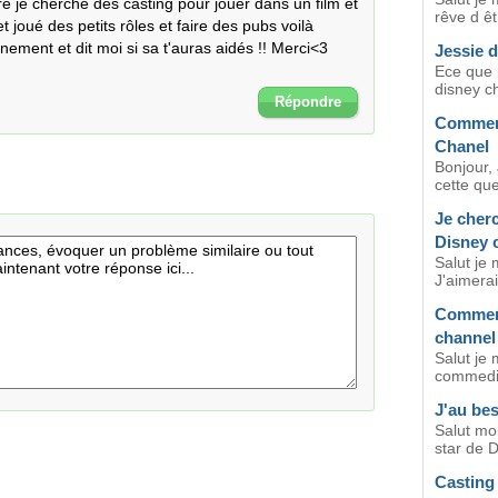
e je cherche des casting pour jouer dans un film et 
rêve d êt
et joué des petits rôles et faire des pubs voilà 
nement et dit moi si sa t'auras aidés !! Merci<3 
Jessie 
Ece que p
disney ch
Répondre
Comment
Chanel
Bonjour,
cette que
Je cherc
Disney 
Salut je 
J'aimerai
Comment
channel
Salut je 
commedie
J'au bes
Salut moi
star de D
Casting