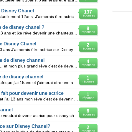
Bonjour , Je m'appelle Soraya J'ai actuellement 13ans. J'aimerais être actrice sur Disney Chanel . J
r Disney Chanel
137
réponses
Bonjour , Je m'appelle Léa . J'ai actuellement 12ans. J'aimerais être actrice sur Disney Chanel . J'
 de disney chanel ?
8
réponses
Bonjour je m'appelle Faustine j'ai 13 ans et jke réve devenir une chanteuse , danseuse et actrice co
 de Disney Chanel
2
réponses
Bonjour,je m'appelle Sabrina.J'ai 10 ans.J'aimerais être actrice sur Disney Chanel.J'aimerais faire
e de disney channel
4
réponses
Bonjour, je m'appelle Stina M'SA ALI et mon plus grand rêve c'est de devenir actrice. J'aimerais bea
e de disney channel
1
réponse
Salut moi ce winnelle je vis en rdc afrique j'ai 15ans et j'aimerai etre une actrice de disney chan
it pour devenir une actrice
1
réponse
Salut a tous je m'appelle Faustine et j'ai 13 ans mon réve c'est de devenir chanteur , danseuse et a
hannel
6
réponses
Salut je m'appelle meli j'ai 10 ans je voudrai devenir actrice pour disney channel je suis fan de je
ice sur Disney Chanel?
2
réponses