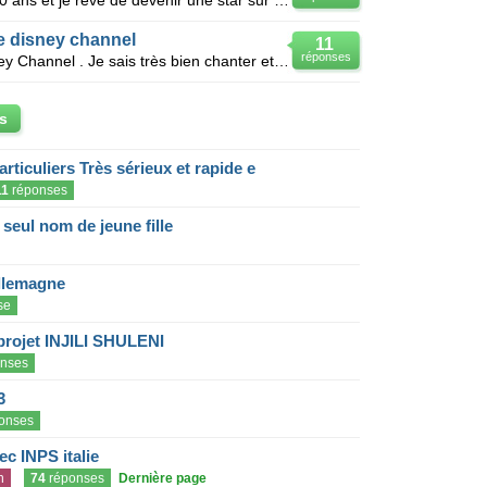
Bonjour,je m'appelle Sabrina.J'ai 10 ans et je rêve de devenir une star sur Disney Chanel.Je suis la
e disney channel
11
réponses
J'aimerai devenir une star de Disney Channel . Je sais très bien chanter et jouer la comédie . J'ado
s
articuliers Très sérieux et rapide e
11
réponses
eul nom de jeune fille
llemagne
se
projet INJILI SHULENI
nses
3
onses
c INPS italie
n
74
réponses
Dernière page