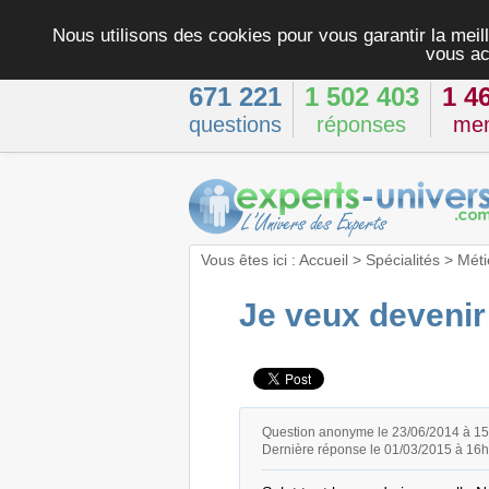
Nous utilisons des cookies pour vous garantir la meill
vous ac
671 221
1 502 403
1 4
questions
réponses
me
Vous êtes ici :
Accueil
>
Spécialités
>
Méti
Je veux devenir 
Question anonyme le 23/06/2014 à 1
Dernière réponse le 01/03/2015 à 16