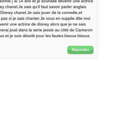
omie j´ai 14 ans et je souhaite devenir une actrice 
y chanel.Je sais qu'il faut savoir parler anglais 
Disney chanel.Je sais jouer de la comedie,et 
pas si je sais chanter.Je vous en supplie dite moi 
venir une actrice de disney alors que je ne sais 
merai joué dans la serie jessie au côté de Cameron 
 et je suis désolé pour les fautes.bisous bisous 
Répondre