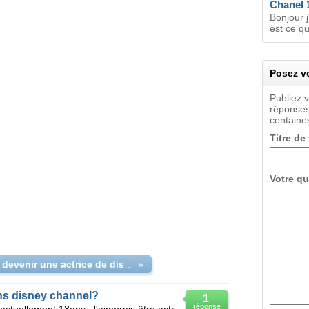
Chanel 
Bonjour j
est ce qu
Posez vo
Publiez 
réponses
centaines
Titre de
Votre qu
Je veux devenir une actrice de disney.
»
ns disney channel?
1
réponse