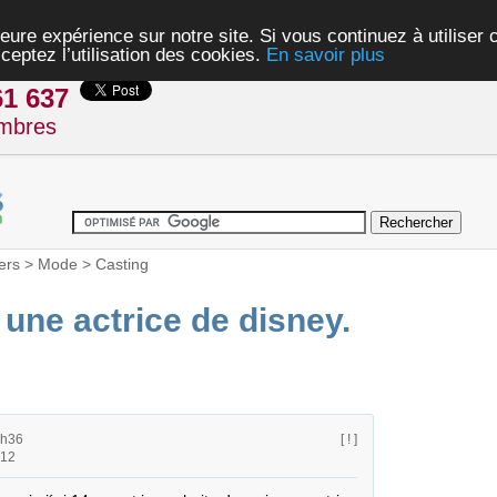
eure expérience sur notre site. Si vous continuez à utiliser
ceptez l’utilisation des cookies.
En savoir plus
61 637
mbres
ers
>
Mode
>
Casting
une actrice de disney.
5h36
[ ! ]
h12