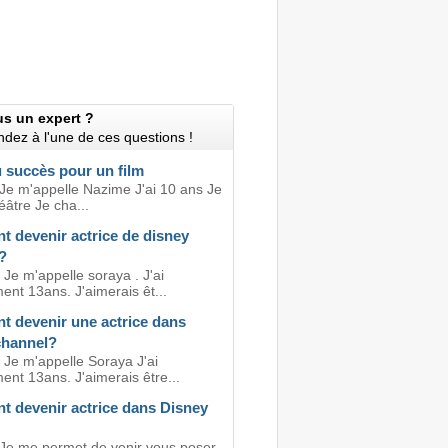
us un expert ?
dez à l'une de ces questions !
 succès pour un film
 Je m'appelle Nazime J'ai 10 ans Je
héâtre Je cha...
 devenir actrice de disney
?
 Je m'appelle soraya . J'ai
ent 13ans. J'aimerais êt...
 devenir une actrice dans
channel?
 Je m'appelle Soraya J'ai
ent 13ans. J'aimerais être...
 devenir actrice dans Disney
 Je me permet de venir vous poser