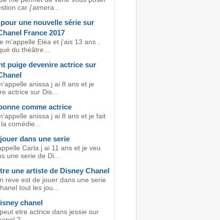
stion car j'aimera...
pour une nouvelle série sur
Chanel France 2017
e m'appelle Eléa et j'ais 13 ans .
iqué du théâtre...
 puige devenire actrice sur
Chanel
m'appelle anissa j ai 8 ans et je
re actrice sur Dis...
 bonne comme actrice
m'appelle anissa j ai 8 ans et je fait
 la comédie...
jouer dans une serie
ppelle Carla j ai 11 ans et je veu
s une serie de Di...
tre une artiste de Disney Chanel
n reve est de jouer dans une serie
anel tout les jou...
disney chanel
eut etre actrice dans jessie sur
anel ?...