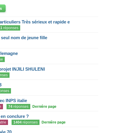
s
articuliers Très sérieux et rapide e
11
réponses
eul nom de jeune fille
llemagne
se
projet INJILI SHULENI
nses
3
onses
c INPS italie
n
74
réponses
Dernière page
e en conclure ?
trie
1404
réponses
Dernière page
née 70