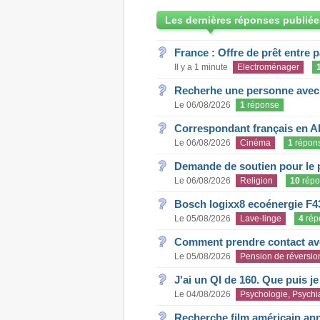
Les dernières réponses publiée
France : Offre de prêt entre p
Il y a 1 minute
Electroménager
Recherhe une personne avec s
Le 06/08/2026
1
réponse
Correspondant français en A
Le 06/08/2026
Cinéma
1
répon
Demande de soutien pour le 
Le 06/08/2026
Religion
10
répo
Bosch logixx8 ecoénergie F4
Le 05/08/2026
Lave-linge
4
rép
Comment prendre contact ave
Le 05/08/2026
Pension de réversio
J'ai un QI de 160. Que puis j
Le 04/08/2026
Psychologie, Psychia
Recherche film américain an