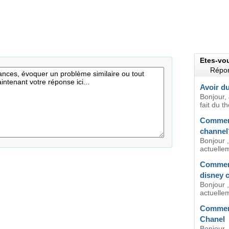
Etes-vo
Répon
Avoir du
Bonjour,
fait du t
Comment
channel
Bonjour ,
actuellem
Comment
disney 
Bonjour ,
actuellem
Comment
Chanel
Bonjour,