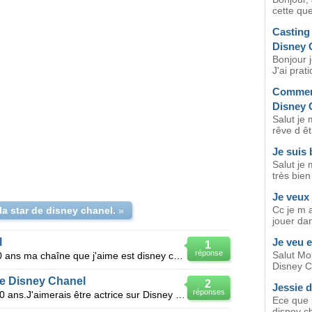
cette que
Casting 
Disney 
Bonjour j
J'ai prat
Comment
Disney 
Salut je 
rêve d êt
Je suis
Salut je 
très bien
Je veux 
Cc je m a
la star de disney chanel.
»
jouer dan
l
Je veu e
1
réponse
Salut Mo
Bonjour je m'appelle Nazime j'ai 10 ans ma chaîne que j'aime est disney chanel donc je veux être act
Disney Ch
 de Disney Chanel
2
Jessie 
réponses
Bonjour,je m'appelle Sabrina.J'ai 10 ans.J'aimerais être actrice sur Disney Chanel.J'aimerais faire
Ece que p
disney ch