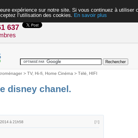
eure expérience sur notre site. Si vous continuez à utiliser
ceptez l’utilisation des cookies.
En savoir plus
61 637
mbres
troménager
>
TV, Hi-fi, Home Cinéma
>
Télé, HIFI
de disney chanel.
/2014 à 21h58
[ ! ]