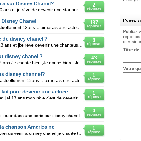
ice sur Disney Chanel?
2
réponses
Bonjour,je m'appelle Sabrina.J'ai 10 ans et je rêve de devenir une star sur Disney Chanel.Je suis la
Posez vo
r Disney Chanel
137
réponses
Bonjour , Je m'appelle Léa . J'ai actuellement 12ans. J'aimerais être actrice sur Disney Chanel . J'
Publiez 
réponses
 de disney chanel ?
8
centaines
réponses
Bonjour je m'appelle Faustine j'ai 13 ans et jke réve devenir une chanteuse , danseuse et actrice co
Titre de
r disney chanel ?
43
réponses
Bonjour, je m'appelle Grace . j'ai 12 ans Je chante bien ,Je danse bien , Je sais bien jouer la
Votre qu
ns disney channel?
1
réponse
Bonjour , Je m'appelle Soraya J'ai actuellement 13ans. J'aimerais être actrice sur Disney Chanel . J
it pour devenir une actrice
1
réponse
Salut a tous je m'appelle Faustine et j'ai 13 ans mon réve c'est de devenir chanteur , danseuse et a
4
réponses
Bonjour je m'apelle Luna je voudrai jouer dans une série sur disney chanel jessie je sui fan d'eux s
e la chanson Americaine
1
réponse
Salut je m'appelle Manuella et j'adorerais venir a disney chanel je chante trop bien et et je connai