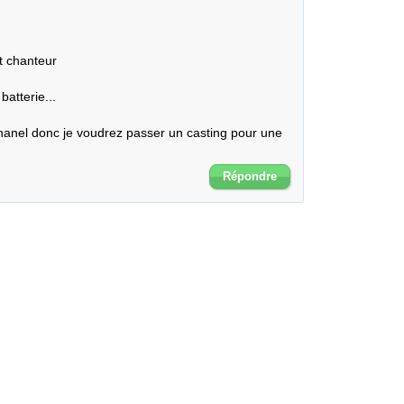
t chanteur

atterie...

hanel donc je voudrez passer un casting pour une 
Répondre