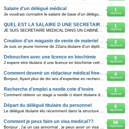
Salaire d'un délégué médical
1
réponse
Je voudrais connaitre le salaire de base d'un délégué médical au Cameroun
QUEL EST LA SALAIRE D UNE SECRETAIRE MEDICAL
1
réponse
JE SUIS SECRETAIRE MEDICAL DANS UN CABINET MEDICAL JE VEUS SAVOIR MES DEROITS
Creation d'un magasin de vente de materiel medical
2
réponses
Je suis un jeune homme de 22ans,titulaire d'un diplôme des études supérieures en Microbiologie , je
Debouches avec une licence en biochimie
5
réponses
J espere etre titulaire d une licence en biochimie cette annee je vis au cameroun et je ne connait p
Comment devenir un rédacteur médical free-lance?
4
réponses
Bonjour, Ayant plus de dix ans d'expertise en recherche clinique spécialisée en oncologie, je souha
Recherche d'emploi a nestle cote d'ivoire
1
réponse
Comment obtenir un stage a nestle ci étant titulaire d'un DTS option DÉLÉGUÉ MÉDICAL et résident a l
Départ du délégué titulaire du personnel
6
réponses
Le délégué titulaire élu récemment dans la structure part définitivement de l'établissement va-t-i
Comment je peux faire un visa medical??
96
réponses
Bonjour , j'ai un cas annormal , je peux avoir un visa medical en Norvége ou Suéde, c trés urgent pa