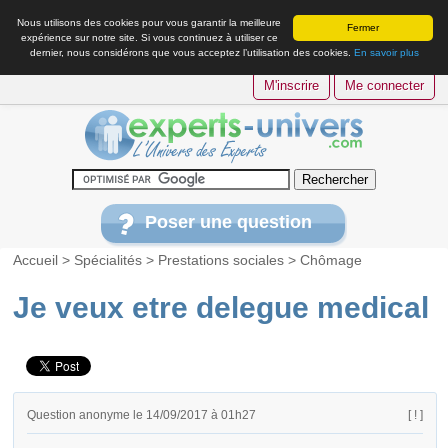
Nous utilisons des cookies pour vous garantir la meilleure
Fermer
expérience sur notre site. Si vous continuez à utiliser ce
dernier, nous considérons que vous acceptez l’utilisation des cookies.
En savoir plus
M'inscrire
Me connecter
Poser une question
Accueil
>
Spécialités
>
Prestations sociales
>
Chômage
Je veux etre delegue medical
Question anonyme le 14/09/2017 à 01h27
[ ! ]