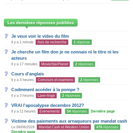
Les dernières réponses publiées
Je veux voir le video du film
Il y a 1 minute
Avis de recherche
1
réponse
Je cherche un film don je ne connais ni le titre ni les
acteurs
Il y a 17 minutes
MovieStarPlanet
2
réponses
Cours d'anglais
Il y a 3 heures
Concours et examens
2
réponses
Codmment accéder à la pompe ?
Il y a 3 heures
Lave-linge
2
réponses
VRAI l'apocalypse decembre 2012?
Il y a 11 heures
Evènements
54
réponses
Dernière page
Victime des paiements aux arnaqueurs par mandat cash
Le 08/08/2026
Mandat Cash et Western Union
476
réponses
Dernière page