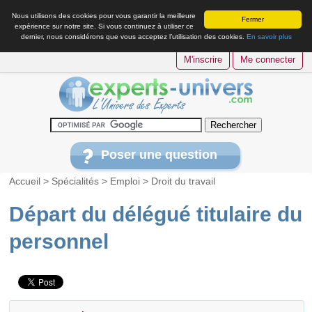
Nous utilisons des cookies pour vous garantir la meilleure
Fermer
expérience sur notre site. Si vous continuez à utiliser ce
dernier, nous considérons que vous acceptez l’utilisation des cookies.
En savoir plus
M'inscrire
Me connecter
Poser une question
Accueil
>
Spécialités
>
Emploi
>
Droit du travail
Départ du délégué titulaire du
personnel