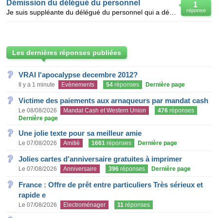
Démission du délégué du personnel
1
réponse
Je suis suppléante du délégué du personnel qui a démissionné. J'ai repris la titularisation. Faut-il
Les dernières réponses publiées
VRAI l'apocalypse decembre 2012?
Il y a 1 minute
Evènements
54
réponses
Dernière page
Victime des paiements aux arnaqueurs par mandat cash
Le 08/08/2026
Mandat Cash et Western Union
476
réponses
Dernière page
Une jolie texte pour sa meilleur amie
Le 07/08/2026
Amitié
1661
réponses
Dernière page
Jolies cartes d'anniversaire gratuites à imprimer
Le 07/08/2026
Anniversaire
396
réponses
Dernière page
France : Offre de prêt entre particuliers Très sérieux et
rapide e
Le 07/08/2026
Electroménager
11
réponses