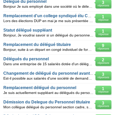
Delegué du personnel
3
réponses
Bonjour Je suis employé dans une société où le délegué du personnel titulaire fait partie de la cat
Remplacement d'un college syndiqué élu CFDT car il a démissionné
1
réponse
Lors des élections DUP en mai je me suis présentée en tant que délégué suppléant. Par contre mon col
Statut délégué suppléant
1
réponse
Bonjour, Je voudrai savoir si un délégué du personnel suppléant aurait ses heures payées pendant sa
Remplacement du délégué titulaire
9
réponses
Bonjour, suite à un départ en congé individuel de formation d'une durée d'un an du délégué du person
Délégués du personnel
2
réponses
Dans une entreprise de 15 salariés dotée d'un délégué du personnel titulaire et d'un suppléant, le s
Changement de délégué du personnel avant la fin du mandat
3
réponses
Est-il possible aux salariés d'une société de demander : - la démission d'un délégué du personnel e
Remplacement délégué du personnel
1
réponse
Je suis actuellement suppléant au délégués du personnel dans une entreprise qui compte 118 salariés
Démission du Delegue du Personnel titulaire
3
réponses
Mon collègue délégué du personnel section cadre, sans suppléant, comme moi d'ailleurs, vient dedémis