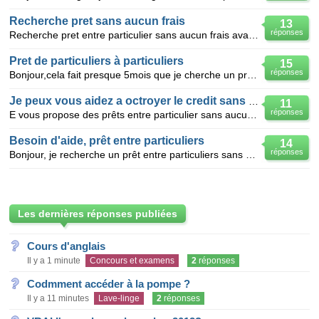
Recherche pret sans aucun frais
13
réponses
Recherche pret entre particulier sans aucun frais avant 35000€sur 10ans
Pret de particuliers à particuliers
15
réponses
Bonjour,cela fait presque 5mois que je cherche un pret et sans resultat! vous savez pourquoi? il fau
Je peux vous aidez a octroyer le credit sans aucun frais à payer
11
réponses
E vous propose des prêts entre particulier sans aucun frais à l'avance à un taux d'intérêt raisonnab
Besoin d'aide, prêt entre particuliers
14
réponses
Bonjour, je recherche un prêt entre particuliers sans arnaque et sans frais à payer avant de recev
Les dernières réponses publiées
Cours d'anglais
Il y a 1 minute
Concours et examens
2
réponses
Codmment accéder à la pompe ?
Il y a 11 minutes
Lave-linge
2
réponses