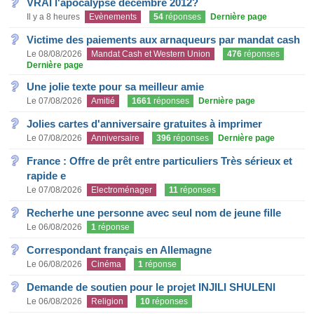
VRAI l'apocalypse decembre 2012?
Il y a 8 heures
Evènements
54
réponses
Dernière page
Victime des paiements aux arnaqueurs par mandat cash
Le 08/08/2026
Mandat Cash et Western Union
476
réponses
Dernière page
Une jolie texte pour sa meilleur amie
Le 07/08/2026
Amitié
1661
réponses
Dernière page
Jolies cartes d'anniversaire gratuites à imprimer
Le 07/08/2026
Anniversaire
396
réponses
Dernière page
France : Offre de prêt entre particuliers Très sérieux et
rapide e
Le 07/08/2026
Electroménager
11
réponses
Recherhe une personne avec seul nom de jeune fille
Le 06/08/2026
1
réponse
Correspondant français en Allemagne
Le 06/08/2026
Cinéma
1
réponse
Demande de soutien pour le projet INJILI SHULENI
Le 06/08/2026
Religion
10
réponses