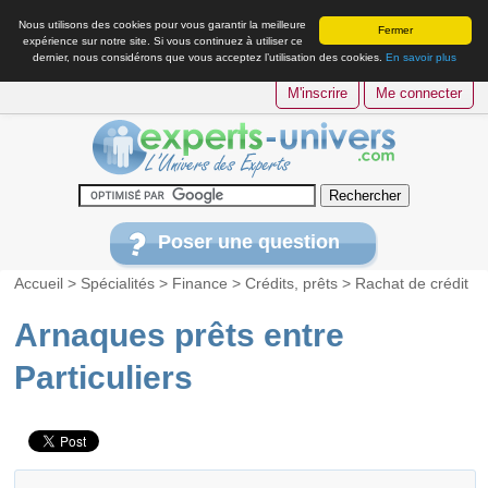
Nous utilisons des cookies pour vous garantir la meilleure
Fermer
expérience sur notre site. Si vous continuez à utiliser ce
dernier, nous considérons que vous acceptez l’utilisation des cookies.
En savoir plus
M'inscrire
Me connecter
Poser une question
Accueil
>
Spécialités
>
Finance
>
Crédits, prêts
>
Rachat de crédit
Arnaques prêts entre
Particuliers