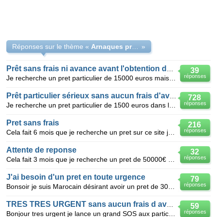
Réponses sur le thème «
Arnaques prêts entre Particuliers
»
Prêt sans frais ni avance avant l'obtention du prêt
39
réponses
Je recherche un pret particulier de 15000 euros mais aucun preteur serieux tous demande des frais j'
Prêt particulier sérieux sans aucun frais d'avance ni dépôt
728
réponses
Je recherche un pret particulier de 1500 euros dans les 48 h mais aucun preteur serieux tous demande
Pret sans frais
216
réponses
Cela fait 6 mois que je recherche un pret sur ce site je me suis fais arnaqueur mais il y a aucun pr
Attente de reponse
32
réponses
Cela fait 3 mois que je recherche un pret de 50000€ sans aucun frais a payé avant que l'argent ne ce
J'ai besoin d'un pret en toute urgence
79
réponses
Bonsoir je suis Marocain désirant avoir un pret de 30000 € sur une durée allant jusqu'à 30 ans. j'
TRES TRES URGENT sans aucun frais d avance et en france
59
réponses
Bonjour tres urgent je lance un grand SOS aux particulier francais cela fait plus d un mois que je r