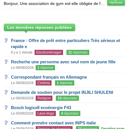
réponses
Bonjour, Une association de gym est-elle obligée de faire partie d'une féderation???L'adhesion y co
Les dernières réponses publiées
France : Offre de prêt entre particuliers Très sérieux et
rapide e
Il y a 1 minute
Electroménager
11
réponses
Recherhe une personne avec seul nom de jeune fille
Le 06/08/2026
1
réponse
Correspondant français en Allemagne
Le 06/08/2026
Cinéma
1
réponse
Demande de soutien pour le projet INJILI SHULENI
Le 06/08/2026
Religion
10
réponses
Bosch logixx8 ecoénergie F43
Le 05/08/2026
Lave-linge
4
réponses
Comment prendre contact avec INPS italie
Le 05/08/2026
Pension de réversion
74
réponses
Dernière page