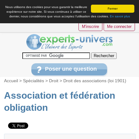
Nous utilisons des cookies pour vous garantir la meilleure
Fermer
expérience sur notre site. Si vous continuez à utiliser ce
dernier, nous considérons que vous acceptez l’utilisation des cookies.
En savoir plus
M'inscrire
Me connecter
Poser une question
Accueil
>
Spécialités
>
Droit
>
Droit des associations (loi 1901)
Association et fédération
obligation