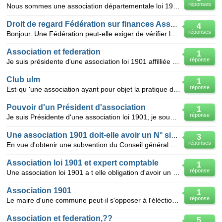
réponses
Nous sommes une association départementale loi 1901, regroupée en fédération avec d'autres départeme
Droit de regard Fédération sur finances Association membre
4
réponses
Bonjour. Une Fédération peut-elle exiger de vérifier les comptes et bilans financiers de ses membres
Association et federation
1
réponse
Je suis présidente d'une association loi 1901 affilliée à une federation nationale,.tout notre bure
Club ulm
1
réponse
Est-qu 'une association ayant pour objet la pratique de l'ULM est une association sportive même si e
Pouvoir d'un Président d'association
1
réponse
Je suis Présidente d'une association loi 1901, je souhaite savoir si le Président peut prendre seul
Une association 1901 doit-elle avoir un N° siret
3
réponses
En vue d'obtenir une subvention du Conseil général de l'Hérault, celui-ci me demande le N° siret.Mon
Association loi 1901 et expert comptable
1
réponse
Une association loi 1901 a t elle obligation d'avoir un expert comptable pour confirmer la presenta
Association 1901
1
réponse
Le maire d'une commune peut-il s'opposer à l'éléction d'un président d'une association régie par la
Association et federation,??
5