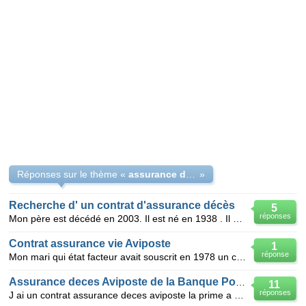
Réponses sur le thème «
assurance déces Aviposte
»
Recherche d' un contrat d'assurance décès
5
réponses
Mon père est décédé en 2003. Il est né en 1938 . Il m'avait dit peu de temps avant sa disparition qu
Contrat assurance vie Aviposte
1
réponse
Mon mari qui état facteur avait souscrit en 1978 un contrat assurance vie aviposte. Il est décédé l
Assurance deces Aviposte de la Banque Postale
11
réponses
J ai un contrat assurance deces aviposte la prime a double cette annee jai eu 65 ans au mois d octo