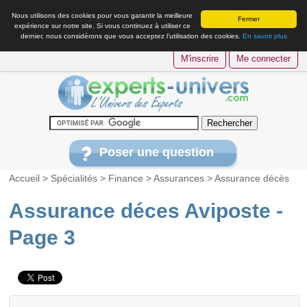
Nous utilisons des cookies pour vous garantir la meilleure
Fermer
expérience sur notre site. Si vous continuez à utiliser ce
dernier, nous considérons que vous acceptez l’utilisation des cookies.
En savoir plus
M'inscrire
Me connecter
Poser une question
Accueil
>
Spécialités
>
Finance
>
Assurances
>
Assurance décès
Assurance déces Aviposte -
Page 3