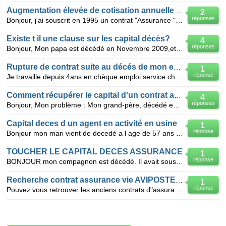
Augmentation élevée de cotisation annuelle assurance vie
2
réponses
Bonjour, j'ai souscrit en 1995 un contrat "Assurance "prévoyane qui garantit en cas de décès le ver
Existe t il une clause sur les capital décès?
4
réponses
Bonjour, Mon papa est décédé en Novembre 2009,et j'aurais voulu savoir si il existe une clause sur
Rupture de contrat suite au décés de mon employeur
1
réponse
Je travaille depuis 4ans en chèque emploi service chez un personne qui est décédé le jeudi 19 mars
Comment récupérer le capital d'un contrat assurance décès ?
4
réponses
Bonjour, Mon problème : Mon grand-père, décédé en 2003, avait souscrit une assurance décès accide
Capital deces d un agent en activité en usine
1
réponse
Bonjour mon mari vient de decedé a l age de 57 ans il etait en activité depuis l age de ces 14 ans t
TOUCHER LE CAPITAL DECES ASSURANCE
1
réponse
BONJOUR mon compagnon est décédé. Il avait souscrit à des assurances vie j'ai reçu le réglement
Recherche contrat assurance vie AVIPOSTE 92
1
réponse
Pouvez vous retrouver les anciens contrats d"assurance vie ? Il s'agit de AVIPOSTE 92 Merci pour v