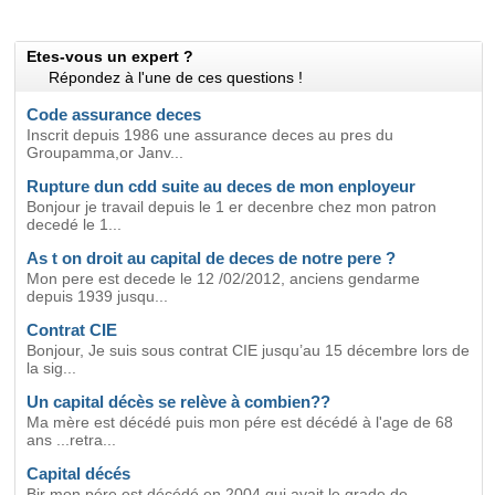
Etes-vous un expert ?
Répondez à l'une de ces questions !
Code assurance deces
Inscrit depuis 1986 une assurance deces au pres du
Groupamma,or Janv...
Rupture dun cdd suite au deces de mon enployeur
Bonjour je travail depuis le 1 er decenbre chez mon patron
decedé le 1...
As t on droit au capital de deces de notre pere ?
Mon pere est decede le 12 /02/2012, anciens gendarme
depuis 1939 jusqu...
Contrat CIE
Bonjour, Je suis sous contrat CIE jusqu’au 15 décembre lors de
la sig...
Un capital décès se relève à combien??
Ma mère est décédé puis mon pére est décédé à l'age de 68
ans ...retra...
Capital décés
Bjr mon pére est décédé en 2004 qui avait le grade de