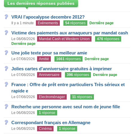
Les dernières réponses publiées
VRAI l'apocalypse decembre 2012?
Il y a 1 minute
Evènements
54
réponses
Dernière page
Victime des paiements aux arnaqueurs par mandat cash
Le 08/08/2026
Mandat Cash et Western Union
476
réponses
Dernière page
Une jolie texte pour sa meilleur amie
Le 07/08/2026
Amitié
1661
réponses
Dernière page
Jolies cartes d'anniversaire gratuites à imprimer
Le 07/08/2026
Anniversaire
396
réponses
Dernière page
France : Offre de prêt entre particuliers Très sérieux et
rapide e
Le 07/08/2026
Electroménager
11
réponses
Recherhe une personne avec seul nom de jeune fille
Le 06/08/2026
1
réponse
Correspondant français en Allemagne
Le 06/08/2026
Cinéma
1
réponse