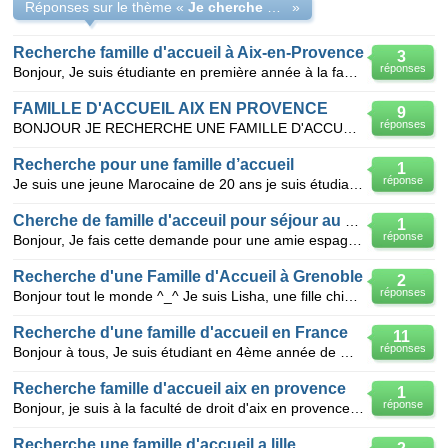
Réponses sur le thème «
Je cherche une famille d'accueil francaise a Aix
»
Recherche famille d'accueil à Aix-en-Provence
3
réponses
Bonjour, Je suis étudiante en première année à la faculté Economie appliquée de l'Université Paul C
FAMILLE D'ACCUEIL AIX EN PROVENCE
9
réponses
BONJOUR JE RECHERCHE UNE FAMILLE D'ACCUEIL POUR MES ETUDES A PUYRICARD DANS LES ENVIRONS D'AIX EN PR
Recherche pour une famille d’accueil
1
réponse
Je suis une jeune Marocaine de 20 ans je suis étudiante je souhaite trouver une famille d’accueil en
Cherche de famille d'acceuil pour séjour au Pair Aix en prov
1
réponse
Bonjour, Je fais cette demande pour une amie espagnole, qui cherche une famille d'accueil a Aix en
Recherche d'une Famille d'Accueil à Grenoble
2
réponses
Bonjour tout le monde ^_^ Je suis Lisha, une fille chinoise qui a fait des études à Grenoble Ecol
Recherche d'une famille d'accueil en France
11
réponses
Bonjour à tous, Je suis étudiant en 4ème année de médecine à Kinshasa, j'ai 21 ans et demi et suis
Recherche famille d'accueil aix en provence
1
réponse
Bonjour, je suis à la faculté de droit d'aix en provence et je cherche une famille qui pourrait me l
Recherche une famille d'accueil a lille