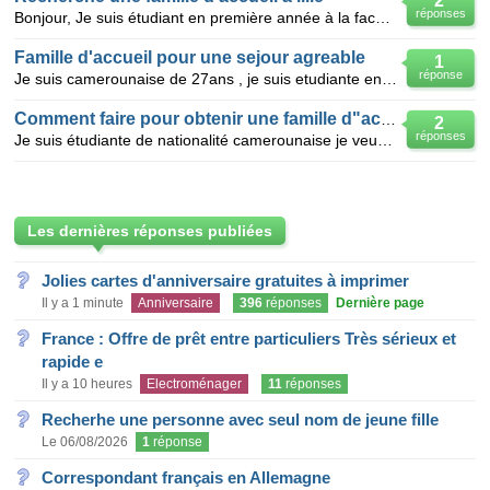
2
réponses
Bonjour, Je suis étudiant en première année à la faculté Economie au maroc. Je cherche une famille
Famille d'accueil pour une sejour agreable
1
réponse
Je suis camerounaise de 27ans , je suis etudiante en informatique , je souhaite trouver une famille
Comment faire pour obtenir une famille d"accueil?
2
réponses
Je suis étudiante de nationalité camerounaise je veux étudier en Belgique,médécine;et j"aimerai avoi
Les dernières réponses publiées
Jolies cartes d'anniversaire gratuites à imprimer
Il y a 1 minute
Anniversaire
396
réponses
Dernière page
France : Offre de prêt entre particuliers Très sérieux et
rapide e
Il y a 10 heures
Electroménager
11
réponses
Recherhe une personne avec seul nom de jeune fille
Le 06/08/2026
1
réponse
Correspondant français en Allemagne