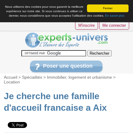
Nous utilisons des cookies pour vous garantir la meilleure
Fermer
expérience sur notre site. Si vous continuez à utiliser ce
dernier, nous considérons que vous acceptez l’utilisation des cookies.
En savoir plus
M'inscrire
Me connecter
Poser une question
Accueil
>
Spécialités
>
Immobilier, logement et urbanisme
>
Location
Je cherche une famille
d'accueil francaise a Aix