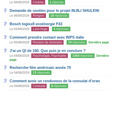
Le 06/08/2026
Cinéma
1
réponse
Demande de soutien pour le projet INJILI SHULENI
Le 06/08/2026
Religion
10
réponses
Bosch logixx8 ecoénergie F43
Le 05/08/2026
Lave-linge
4
réponses
Comment prendre contact avec INPS italie
Le 05/08/2026
Pension de réversion
74
réponses
Dernière page
J'ai un QI de 160. Que puis je en conclure ?
Le 04/08/2026
Psychologie, Psychiatrie
1404
réponses
Dernière
page
Recherche film américain année 70
Le 04/08/2026
13
réponses
Comment avoir un renduvous de la consulat d'oran
Le 04/08/2026
Consulat
8
réponses