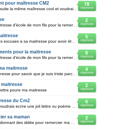
nt pour maîtresse CM2
78
réponses
Une classe de CM2 a eu 4 ans de suite la même maîtresse cool et voudrait la remercier en autre avec
se
2
réponses
Modèle de carte adressée à la maitresse d'école de mon fils pour la remercier de sa gentillesse et d
maitresse
5
réponses
Bonjour, ma fille veut demander des excuses a sa maitresse pour avoir été mechante avec piuvez l'aid
ments pour la maitresse
8
réponses
Modèle de carte adressée à la maitresse d'école de mon fils pour la remercier de sa gentillesse et d
 ma maitresse
4
réponses
Je veux écrire une lettre à ma maitresse pour savoir que je suis triste parce que elle aime une fill
a maitresse
2
réponses
lettre poure ma maitresse
tresse du Cm2
6
réponses
Aider moi,vite stp! avant mardi ,je voudrais ecrire une joli lettre ou poème pour ma maitresse du C
cier sa maman
2
réponses
Salut, vous pouvez m'aider en me donnant des iddée pour remercier ma mman s.v.p ! merci