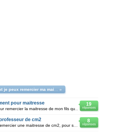
comment je peux remercier ma maitresse par lettre?
»
ement pour maitresse
19
réponses
Je souhaite un modèle de lettre pour remercier la maitresse de mon fils qui se trouve en moyenne sec
 professeur de cm2
8
réponses
De nombreus parents voudraient remercier une maitresse de cm2, pour sa gentilesse son dévouement et