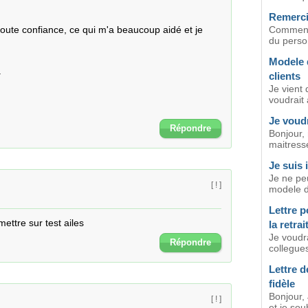
Remerci
oute confiance, ce qui m'a beaucoup aidé et je 
Comment 
du person
Modele d
.
clients
Je vient 
voudrait 
Je voudr
Répondre
Bonjour, 
maitresse
Je suis 
Je ne pe
[ ! ]
modele de
Lettre p
ttre sur test ailes
la retrai
Je voudr
Répondre
collegues
Lettre d
fidèle
Bonjour, 
[ ! ]
et je sou