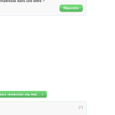
aitresse dans une lettre ?
Répondre
comment je peux remercier ma maitresse par lettre?
»
[ ! ]