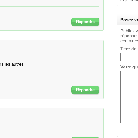
Posez vo
Répondre
Publiez 
réponses
centaines
[ ! ]
Titre de
rs les autres
Votre qu
Répondre
[ ! ]