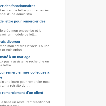
er des fonctionnaires
ecrire une lettre pour remercier
nel d'une administra...
e lettre pour remercier des
de crée mon entreprise et je
avoir un modele de lett...
ais divorcer
mon mari est très infidèle,il a une
 et trois enfan...
invité à un mariage
ux pas y assister je recherche un
 lettre...
our remercier mes collegues a
te
ais une lettre pour remercier mes
 a ma retraite du t...
e remerciement d'un client
Je tiens un restaurant traditionnel
haiterais env...