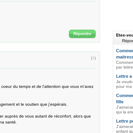
Répondre
Etes-vo
Répon
Comment
maitress
[ ! ]
Comment 
par lettre
Lettre a
Je voudra
 coeur du temps et de l'attention que vous m'avez 
pour ma m
Comment
fille
ement et le soutien que j'espérais.

J'aimerai
qui la en
er auprès de vous autant de réconfort, alors que 
Lettre 
ma santé.

J'aimera
enfant q