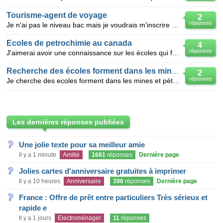
Tourisme-agent de voyage
2
réponses
Je n'ai pas le niveau bac mais je voudrais m'inscrire à iata pour suivre les cours d'amadeus je voud
Ecoles de petrochimie au canada
4
réponses
J'aimerai avoir une connaissance sur les écoles qui forment en pétrochimie au canada
Recherche des écoles forment dans les mines et pétrole au ghana
2
réponses
Je cherche des ecoles forment dans les mines et pétrole ou tout autre discipline ayant un lien avec
Les dernières réponses publiées
Une jolie texte pour sa meilleur amie
Il y a 1 minute
Amitié
1661
réponses
Dernière page
Jolies cartes d'anniversaire gratuites à imprimer
Il y a 10 heures
Anniversaire
396
réponses
Dernière page
France : Offre de prêt entre particuliers Très sérieux et
rapide e
Il y a 1 jours
Electroménager
11
réponses