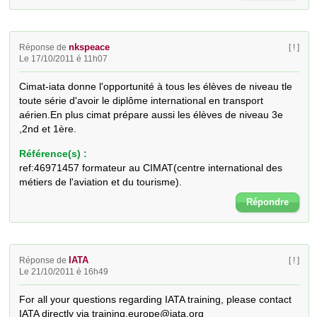
nkspeace
Réponse de
[ ! ]
Le 17/10/2011 é 11h07
Cimat-iata donne l'opportunité à tous les élèves de niveau tle 
toute série d'avoir le diplôme international en transport 
aérien.En plus cimat prépare aussi les élèves de niveau 3e 
,2nd et 1ère.
Référence(s) :
ref:46971457 formateur au CIMAT(centre international des
métiers de l'aviation et du tourisme).
Répondre
IATA
Réponse de
[ ! ]
Le 21/10/2011 é 16h49
For all your questions regarding IATA training, please contact 
IATA directly via training.europe@iata.org
