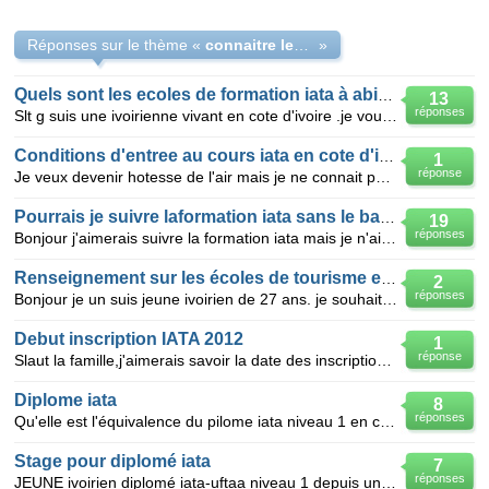
Réponses sur le thème «
connaitre les ecoles qui forment pour IATA en cote d'ivoire
»
Quels sont les ecoles de formation iata à abidjan?
13
réponses
Slt g suis une ivoirienne vivant en cote d'ivoire .je voudrais des renseignements sur les ecoles qui
Conditions d'entree au cours iata en cote d'ivoire
1
réponse
Je veux devenir hotesse de l'air mais je ne connait pas les ecoles qui forment dans se domaine en co
Pourrais je suivre laformation iata sans le bac?
19
réponses
Bonjour j'aimerais suivre la formation iata mais je n'ai que niveau terminale c.a.d que j'ai pas eu
Renseignement sur les écoles de tourisme en cote d'ivoire
2
réponses
Bonjour je un suis jeune ivoirien de 27 ans. je souhaiterais avoir des renseignement sur toutes les
Debut inscription IATA 2012
1
réponse
Slaut la famille,j'aimerais savoir la date des inscriptions d'acces à IATA en cote d'ivoire et quel
Diplome iata
8
réponses
Qu'elle est l'équivalence du pilome iata niveau 1 en cote d'ivoire.
Stage pour diplomé iata
7
réponses
JEUNE ivoirien diplomé iata-uftaa niveau 1 depuis un an,je cherche toujours un stage ou un emploi?qu