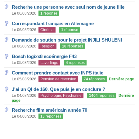
Recherhe une personne avec seul nom de jeune fille
Le 06/08/2026
1
réponse
Correspondant français en Allemagne
Le 06/08/2026
Cinéma
1
réponse
Demande de soutien pour le projet INJILI SHULENI
Le 06/08/2026
Religion
10
réponses
Bosch logixx8 ecoénergie F43
Le 05/08/2026
Lave-linge
4
réponses
Comment prendre contact avec INPS italie
Le 05/08/2026
Pension de réversion
74
réponses
Dernière page
J'ai un QI de 160. Que puis je en conclure ?
Le 04/08/2026
Psychologie, Psychiatrie
1404
réponses
Dernière
page
Recherche film américain année 70
Le 04/08/2026
13
réponses