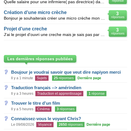
réponse
Quelle salaire pour une infirmiere( pas directrice) dans un creche privée avec 15 ans d' éxperience
Création d'une micro crèche
3
réponses
Bonjour je souhaiterais créer une micro crèche mon projet et à l'étape Départ! je souhaiterais sav
Projet d'une creche
3
réponses
J'ai le projet d'ouvri une creche mais je sais pas par ou commence car je l'zi vu a la tele de la no
Les dernières réponses publiées
Boujour je voudrai savoir que veut dire napiyon merci
Il y a 1 minute
Sujets
25
réponses
Dernière page
Traduction français --> amérindien
Il y a 3 heures
Traduction et apprentissage
1
réponse
Trouver le titre d'un film
Il y a 5 heures
Cinéma
3
réponses
Connaissez-vous le voyant Chris?
Le 09/08/2026
Voyance
2650
réponses
Dernière page