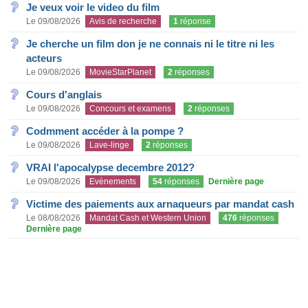
Je veux voir le video du film
Le 09/08/2026
Avis de recherche
1
réponse
Je cherche un film don je ne connais ni le titre ni les
acteurs
Le 09/08/2026
MovieStarPlanet
2
réponses
Cours d'anglais
Le 09/08/2026
Concours et examens
2
réponses
Codmment accéder à la pompe ?
Le 09/08/2026
Lave-linge
2
réponses
VRAI l'apocalypse decembre 2012?
Le 09/08/2026
Evènements
54
réponses
Dernière page
Victime des paiements aux arnaqueurs par mandat cash
Le 08/08/2026
Mandat Cash et Western Union
476
réponses
Dernière page