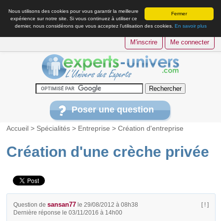
Nous utilisons des cookies pour vous garantir la meilleure
Fermer
expérience sur notre site. Si vous continuez à utiliser ce
dernier, nous considérons que vous acceptez l’utilisation des cookies.
En savoir plus
M'inscrire
Me connecter
Poser une question
Accueil
>
Spécialités
>
Entreprise
>
Création d'entreprise
Création d'une crèche privée
sansan77
Question de
le 29/08/2012 à 08h38
[ ! ]
Dernière réponse le 03/11/2016 à 14h00