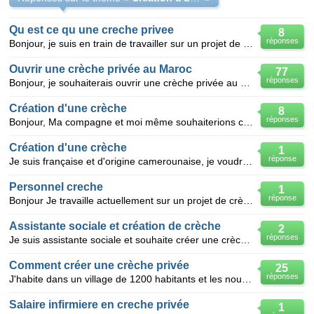
Qu est ce qu une creche privee
8
réponses
Bonjour, je suis en train de travailler sur un projet de creation de creche est ce que quelqu un po
Ouvrir une crèche privée au Maroc
77
réponses
Bonjour, je souhaiterais ouvrir une crèche privée au Maroc. J'aimerais avoir des informations qu
Création d'une crèche
8
réponses
Bonjour, Ma compagne et moi même souhaiterions créer une crèche au Luxembourg. Nous ne sommes pa
Création d'une crèche
1
réponse
Je suis française et d'origine camerounaise, je voudrais créer une crèche à Yaoundé (Cameroun), à qu
Personnel creche
1
réponse
Bonjour Je travaille actuellement sur un projet de crèche privée écologique bilingue je recherche
Assistante sociale et création de crèche
2
réponses
Je suis assistante sociale et souhaite créer une crèche privée à but lucratif : mon diplôme me perme
Comment créer une crèche privée
25
réponses
J'habite dans un village de 1200 habitants et les nounous sont toutes complètes. Je voudrais créer u
Salaire infirmiere en creche privée
1