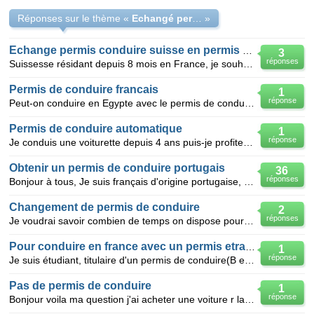
Réponses sur le thème «
Echangé perm.de Conduire allemagne justificatif de domicile
»
Echange permis conduire suisse en permis français
3
réponses
Suissesse résidant depuis 8 mois en France, je souhaite échanger mon permis de conduire suisse contr
Permis de conduire francais
1
réponse
Peut-on conduire en Egypte avec le permis de conduire francais, ou doit-on le convertir en permis in
Permis de conduire automatique
1
réponse
Je conduis une voiturette depuis 4 ans puis-je profiter d'avantages pour passer rapidement un permis
Obtenir un permis de conduire portugais
36
réponses
Bonjour à tous, Je suis français d'origine portugaise, et je viens de me faire retirer les dernie
Changement de permis de conduire
2
réponses
Je voudrai savoir combien de temps on dispose pour changer en permis de conduire suisse pour un perm
Pour conduire en france avec un permis etranger
1
réponse
Je suis étudiant, titulaire d'un permis de conduire(B et C), mon permis je l'ai eu en Algérie, je vo
Pas de permis de conduire
1
réponse
Bonjour voila ma question j'ai acheter une voiture r laguna mais j'ai pas un permis de conduire est