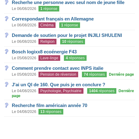
Recherhe une personne avec seul nom de jeune fille
Le 06/08/2026
1
réponse
Correspondant français en Allemagne
Le 06/08/2026
Cinéma
1
réponse
Demande de soutien pour le projet INJILI SHULENI
Le 06/08/2026
Religion
10
réponses
Bosch logixx8 ecoénergie F43
Le 05/08/2026
Lave-linge
4
réponses
Comment prendre contact avec INPS italie
Le 05/08/2026
Pension de réversion
74
réponses
Dernière page
J'ai un QI de 160. Que puis je en conclure ?
Le 04/08/2026
Psychologie, Psychiatrie
1404
réponses
Dernière
page
Recherche film américain année 70
Le 04/08/2026
13
réponses