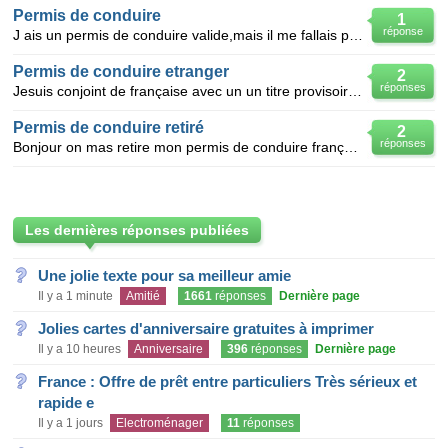
Permis de conduire
1
réponse
J ais un permis de conduire valide,mais il me fallais passer un examen medicale au 5 ans car je suis
Permis de conduire etranger
2
réponses
Jesuis conjoint de française avec un un titre provisoire ,je veux changer mon permis de conduire e
Permis de conduire retiré
2
réponses
Bonjour on mas retire mon permis de conduire français que j'avais change suite a un délit ou j'ai pe
Les dernières réponses publiées
Une jolie texte pour sa meilleur amie
Il y a 1 minute
Amitié
1661
réponses
Dernière page
Jolies cartes d'anniversaire gratuites à imprimer
Il y a 10 heures
Anniversaire
396
réponses
Dernière page
France : Offre de prêt entre particuliers Très sérieux et
rapide e
Il y a 1 jours
Electroménager
11
réponses