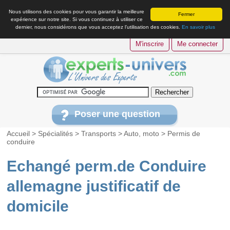
Nous utilisons des cookies pour vous garantir la meilleure
Fermer
expérience sur notre site. Si vous continuez à utiliser ce
dernier, nous considérons que vous acceptez l’utilisation des cookies.
En savoir plus
M'inscrire
Me connecter
Poser une question
Accueil
>
Spécialités
>
Transports
>
Auto, moto
>
Permis de
conduire
Echangé perm.de Conduire
allemagne justificatif de
domicile