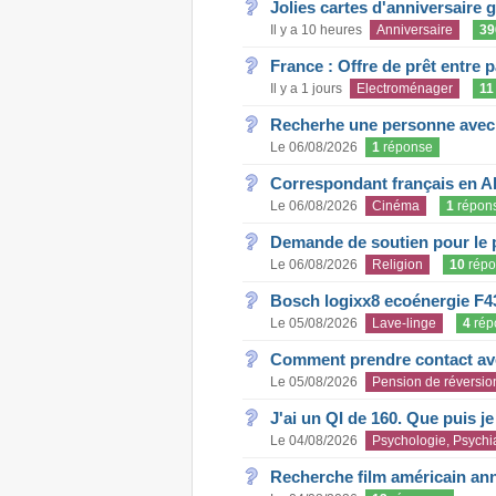
Jolies cartes d'anniversaire 
Il y a 10 heures
Anniversaire
39
France : Offre de prêt entre p
Il y a 1 jours
Electroménager
11
Recherhe une personne avec s
Le 06/08/2026
1
réponse
Correspondant français en A
Le 06/08/2026
Cinéma
1
répon
Demande de soutien pour le 
Le 06/08/2026
Religion
10
répo
Bosch logixx8 ecoénergie F4
Le 05/08/2026
Lave-linge
4
rép
Comment prendre contact ave
Le 05/08/2026
Pension de réversio
J'ai un QI de 160. Que puis j
Le 04/08/2026
Psychologie, Psychia
Recherche film américain an