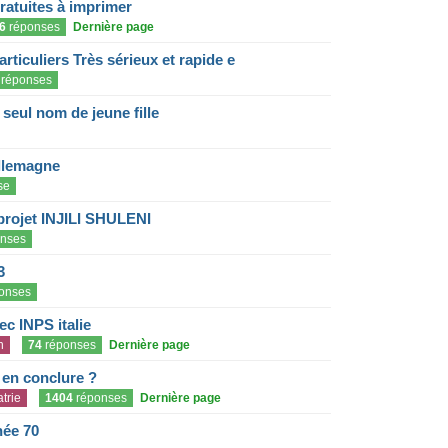
gratuites à imprimer
6
réponses
Dernière page
articuliers Très sérieux et rapide e
réponses
eul nom de jeune fille
llemagne
se
projet INJILI SHULENI
nses
3
onses
c INPS italie
n
74
réponses
Dernière page
e en conclure ?
trie
1404
réponses
Dernière page
née 70