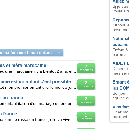
Aidez mo
Bj je sui
voulais r
Reponce
Slt tout 
pose mon 
National
cubains
Enfant à
etre avec ma femme et mon enfant en france
»
parents r
AIDE F
çais et mère marocaine
7
Desireux
réponses
Mon frère s'est marié au maroc avec une marocaine il y a bientôt 2 ans, elle est venu en france vivr
mes servi
mme est un enfant c'est possible
Enfant 
2
réponses
Je suis en couple mais j'aurai bientôt mon premier enfant d'ici le moi de juillet prochain alor que
les DO
Bonjour, 
 en france...
équipé d
2
réponses
Un italien (passeport italien)avec son enfant italien d'un mariage entérieur, et sa femme marocaine
Visa fam
Cher mons
n france
1
residant 
réponse
Bonjour, Je vais épouser en juin une femme russe en france , elle va vivre avec moi . Elle a un