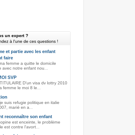
us un expert ?
dez à l'une de ces questions !
 et partie avec les enfant
 faire
ma femme a quitte le domicile
 avec notre enfant nou...
MOI SVP
TITULAIRE D'un visa dv lottry 2010
a femme le moi 8 le...
tion
je suis refugie politique en italie
07, marié en a...
 reconnaître son enfant
opine est enceinte, le problème
e est contre l'avort...