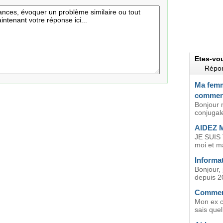
Etes-vo
Répon
Ma femme
comment
Bonjour 
conjugale
AIDEZ 
JE SUIS 
moi et m
Informa
Bonjour, 
depuis 20
Comment
Mon ex c
sais quell