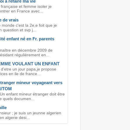
i a refaire ma vie
s française et femme isoler je
entrer en France avec...
 de vrais
le monde c'est la 2e,e foit que je
question et svp j...
ité enfant né en Fr. parents
 naître en décembre 2009 de
ésidant régulièrement en...
EMME VOULANT UN ENFANT
 d'etre un jour papa,je propose
ces en ile de france...
étranger mineur voyageant vers
M/TOM
Un enfant mineur étranger doit être
e quels documen...
ille
ieur ; je suis un jeunne algerien
en algerie desi...