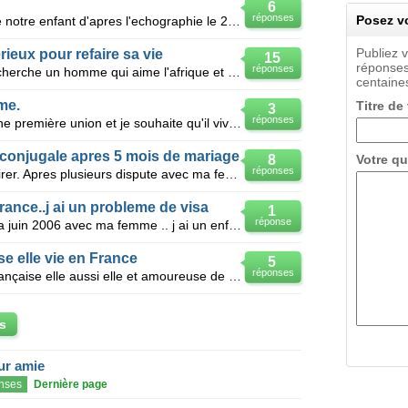
6
réponses
Posez vo
Ma femme est tombée enceinte de notre enfant d'apres l'echographie le 23 février. Mais le 10 mars el
Publiez 
ux pour refaire sa vie
15
réponses
réponses
Je suis une femme africaine, je recherche un homme qui aime l'afrique et qui accepterait de s'insta
centaines
me.
Titre de
3
réponses
Bonjour. ma femme a 1 enfant d'une première union et je souhaite qu'il vive avec nous en France, co
conjugale apres 5 mois de mariage.
8
Votre qu
réponses
Bonjour, Svp j'ai besoin d'étre éclairer. Apres plusieurs dispute avec ma femme au sujet de la f
france..j ai un probleme de visa
1
réponse
Moi j ete en france en 2003 jusqu a juin 2006 avec ma femme .. j ai un enfant né en france 2
e elle vie en France
5
réponses
Je suis amoureux d' une femme française elle aussi elle et amoureuse de moi nous aimons moi je suis
s
eur amie
nses
Dernière page