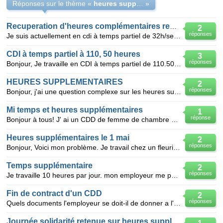
Réponses sur le thème «
heures supplementaires la restauration collective
»
Recuperation d'heures complémentaires reglementation
2
réponses
Je suis actuellement en cdi à temps partiel de 32h/sem dans une pharmacie. L'employeur me demande d'
CDI à temps partiel à 110, 50 heures
3
réponses
Bonjour, Je travaille en CDI à temps partiel de 110.50 heures/mois. Mon planning se déroule ainsi
HEURES SUPPLEMENTAIRES
2
réponses
Bonjour, j'ai une question complexe sur les heures supplémentaires je travaille dans une entre
Mi temps et heures supplémentaires
1
réponse
Bonjour à tous! J' ai un CDD de femme de chambre dans un hotel/restaurant. Mon contrat est de 26
Heures supplémentaires le 1 mai
2
réponses
Bonjour, Voici mon problème. Je travail chez un fleuriste. Le 1 mai j'ai effectué une journée d
Temps supplémentaire
2
réponses
Je travaille 10 heures par jour. mon employeur me paie 8 heures à temps régulier et 2 heures en tem
Fin de contract d'un CDD
2
réponses
Quels documents l'employeur se doit-il de donner a l'employé lors d'une fin de contract en CCD? La f
Journée solidarité retenue sur heures supplémentaires ?