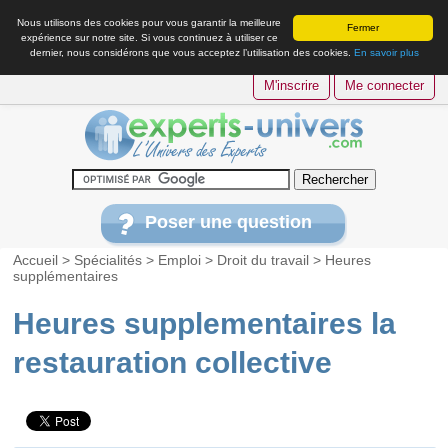
Nous utilisons des cookies pour vous garantir la meilleure
Fermer
expérience sur notre site. Si vous continuez à utiliser ce
dernier, nous considérons que vous acceptez l’utilisation des cookies.
En savoir plus
M'inscrire
Me connecter
Poser une question
Accueil
>
Spécialités
>
Emploi
>
Droit du travail
>
Heures
supplémentaires
Heures supplementaires la
restauration collective