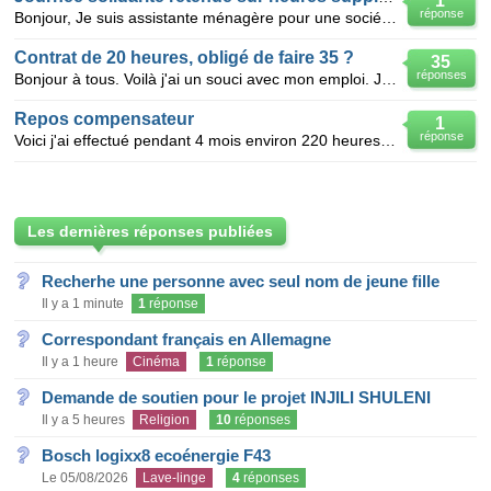
1
réponse
Bonjour, Je suis assistante ménagère pour une société privée de services à la personne, à temps par
Contrat de 20 heures, obligé de faire 35 ?
35
réponses
Bonjour à tous. Voilà j'ai un souci avec mon emploi. J'ai signé un premier CDD de trois mois de 2
Repos compensateur
1
réponse
Voici j'ai effectué pendant 4 mois environ 220 heures supplémentaires et j'aimerai savoir à combien
Les dernières réponses publiées
Recherhe une personne avec seul nom de jeune fille
Il y a 1 minute
1
réponse
Correspondant français en Allemagne
Il y a 1 heure
Cinéma
1
réponse
Demande de soutien pour le projet INJILI SHULENI
Il y a 5 heures
Religion
10
réponses
Bosch logixx8 ecoénergie F43
Le 05/08/2026
Lave-linge
4
réponses