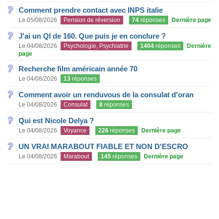
Comment prendre contact avec INPS italie
Le 05/08/2026
Pension de réversion
74
réponses
Dernière page
J'ai un QI de 160. Que puis je en conclure ?
Le 04/08/2026
Psychologie, Psychiatrie
1404
réponses
Dernière
page
Recherche film américain année 70
Le 04/08/2026
13
réponses
Comment avoir un renduvous de la consulat d'oran
Le 04/08/2026
Consulat
8
réponses
Qui est Nicole Delya ?
Le 04/08/2026
Voyance
226
réponses
Dernière page
UN VRAI MARABOUT FIABLE ET NON D'ESCRO
Le 04/08/2026
Marabout
145
réponses
Dernière page