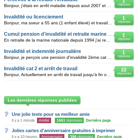
1
réponse
Bonjour, j'étais en arrêt maladie depuis aout 2007 et passé en invalidité cat 2 depuis septembre 20
Invalidité ou licenciement
1
réponse
Bonjour, ma soeur a 55 ans (1 enfant élevé) et travaille depuis l'age de 19 ans dans la même entrep
Cumul pension d'invalidité et retraite marine nati
1
réponse
En retraite de la marine nationale depuis 1994 j'ai repris une activité jusqu'en 2006 .aprés maladie
Invalidité et indemnité journalière
1
réponse
Bonjour, je perçois une pension d'invalidité 2ème cat et travaille à mi temps depuis 12 mois.Puis
Invalidité cat 2 et arrêt de travail
22
réponses
Bonjour, Actuellement en arrêt de travail jusqu'à fin octobre pour maladie (non professionnelle),
Les dernières réponses publiées
Une jolie texte pour sa meilleur amie
Il y a 1 minute
Amitié
1661
réponses
Dernière page
Jolies cartes d'anniversaire gratuites à imprimer
Il y a 10 heures
Anniversaire
396
réponses
Dernière page