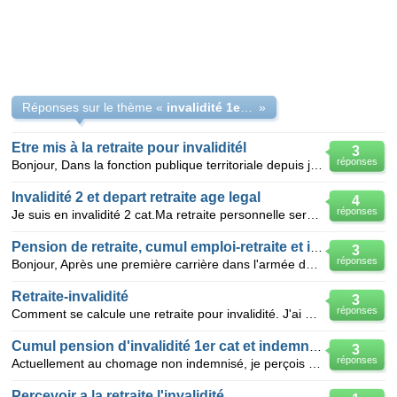
Réponses sur le thème «
invalidité 1er cat maladie et retraite
»
Etre mis à la retraite pour invaliditél
3
réponses
Bonjour, Dans la fonction publique territoriale depuis juillet 1971, le Ier Janvier 2011, après 5 a
Invalidité 2 et depart retraite age legal
4
réponses
Je suis en invalidité 2 cat.Ma retraite personnelle sera substituée à ma pension retraite le 01/05/2
Pension de retraite, cumul emploi-retraite et invalidité
3
réponses
Bonjour, Après une première carrière dans l'armée donnant droit à pension de retraite j'ai travai
Retraite-invalidité
3
réponses
Comment se calcule une retraite pour invalidité. J'ai 53 ans et une maladie invalidante à 80 % ; je
Cumul pension d'invalidité 1er cat et indemnité journaliere
3
réponses
Actuellement au chomage non indemnisé, je perçois une pension d'invalidité de 1er cat, de 286 £/mois
Percevoir a la retraite l'invalidité