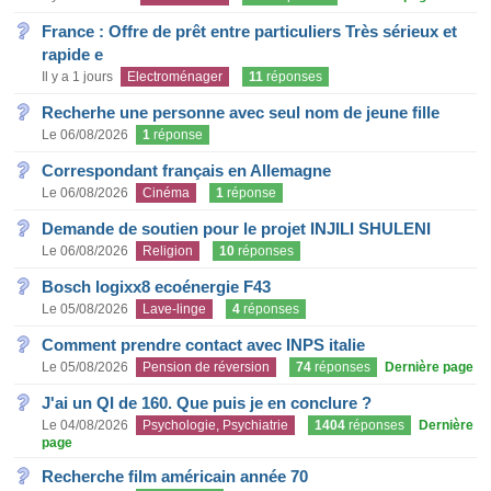
France : Offre de prêt entre particuliers Très sérieux et
rapide e
Il y a 1 jours
Electroménager
11
réponses
Recherhe une personne avec seul nom de jeune fille
Le 06/08/2026
1
réponse
Correspondant français en Allemagne
Le 06/08/2026
Cinéma
1
réponse
Demande de soutien pour le projet INJILI SHULENI
Le 06/08/2026
Religion
10
réponses
Bosch logixx8 ecoénergie F43
Le 05/08/2026
Lave-linge
4
réponses
Comment prendre contact avec INPS italie
Le 05/08/2026
Pension de réversion
74
réponses
Dernière page
J'ai un QI de 160. Que puis je en conclure ?
Le 04/08/2026
Psychologie, Psychiatrie
1404
réponses
Dernière
page
Recherche film américain année 70