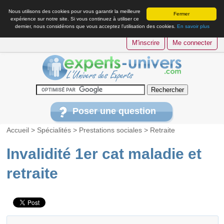
Nous utilisons des cookies pour vous garantir la meilleure
Fermer
expérience sur notre site. Si vous continuez à utiliser ce
dernier, nous considérons que vous acceptez l’utilisation des cookies.
En savoir plus
M'inscrire
Me connecter
Poser une question
Accueil
>
Spécialités
>
Prestations sociales
>
Retraite
Invalidité 1er cat maladie et
retraite