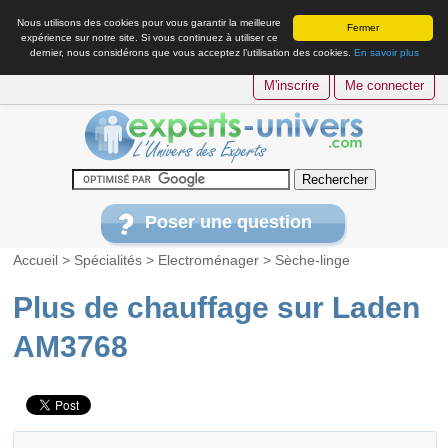
Nous utilisons des cookies pour vous garantir la meilleure
Fermer
expérience sur notre site. Si vous continuez à utiliser ce
dernier, nous considérons que vous acceptez l’utilisation des cookies.
En savoir plus
M'inscrire
Me connecter
Poser une question
Accueil
>
Spécialités
>
Electroménager
>
Sèche-linge
Plus de chauffage sur Laden
AM3768