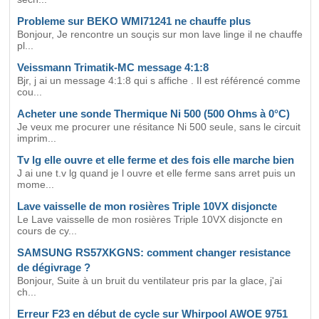
Probleme sur BEKO WMI71241 ne chauffe plus
Bonjour, Je rencontre un souçis sur mon lave linge il ne chauffe
pl...
Veissmann Trimatik-MC message 4:1:8
Bjr, j ai un message 4:1:8 qui s affiche . Il est référencé comme
cou...
Acheter une sonde Thermique Ni 500 (500 Ohms à 0°C)
Je veux me procurer une résitance Ni 500 seule, sans le circuit
imprim...
Tv lg elle ouvre et elle ferme et des fois elle marche bien
J ai une t.v lg quand je l ouvre et elle ferme sans arret puis un
mome...
Lave vaisselle de mon rosières Triple 10VX disjoncte
Le Lave vaisselle de mon rosières Triple 10VX disjoncte en
cours de cy...
SAMSUNG RS57XKGNS: comment changer resistance
de dégivrage ?
Bonjour, Suite à un bruit du ventilateur pris par la glace, j'ai
ch...
Erreur F23 en début de cycle sur Whirpool AWOE 9751