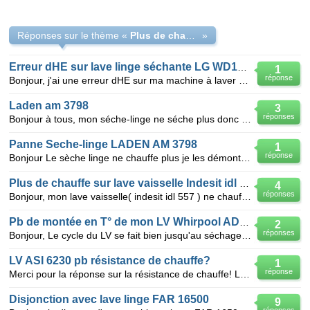
Réponses sur le thème «
Plus de chauffage sur Laden AM3768
»
Erreur dHE sur lave linge séchante LG WD14311RDK
1
réponse
Bonjour, j'ai une erreur dHE sur ma machine à laver séchante après environ 8 minutes de séchage.
Laden am 3798
3
réponses
Bonjour à tous, mon séche-linge ne séche plus donc comme on me l'a conseillé j'ai testé ma résistanc
Panne Seche-linge LADEN AM 3798
1
réponse
Bonjour Le sèche linge ne chauffe plus je les démonté quand je le mais en marche la résistance
Plus de chauffe sur lave vaisselle Indesit idl 557
4
réponses
Bonjour, mon lave vaisselle( indesit idl 557 ) ne chauffe plus .j'ai testé la resistance elle est b
Pb de montée en T° de mon LV Whirpool ADP7440
2
réponses
Bonjour, Le cycle du LV se fait bien jusqu'au séchage ; mais la température de chauffe en mode la
LV ASI 6230 pb résistance de chauffe?
1
réponse
Merci pour la réponse sur la résistance de chauffe! La seule pièce que j'ai trouvée (2cm de diamêtr
Disjonction avec lave linge FAR 16500
9