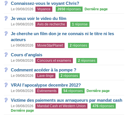
Connaissez-vous le voyant Chris?
Le 09/08/2026
Voyance
2650
réponses
Dernière page
Je veux voir le video du film
Le 09/08/2026
Avis de recherche
1
réponse
Je cherche un film don je ne connais ni le titre ni les
acteurs
Le 09/08/2026
MovieStarPlanet
2
réponses
Cours d'anglais
Le 09/08/2026
Concours et examens
2
réponses
Codmment accéder à la pompe ?
Le 09/08/2026
Lave-linge
2
réponses
VRAI l'apocalypse decembre 2012?
Le 09/08/2026
Evènements
54
réponses
Dernière page
Victime des paiements aux arnaqueurs par mandat cash
Le 08/08/2026
Mandat Cash et Western Union
476
réponses
Dernière page