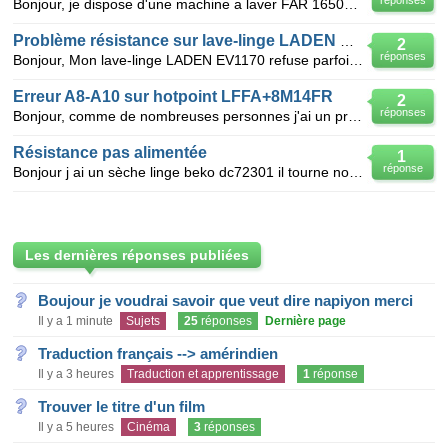
réponses
Bonjour, je dispose d'une machine a laver FAR 16500 , 1er problème rencontrer pendant un cyc
Problème résistance sur lave-linge LADEN EV1170
2
réponses
Bonjour, Mon lave-linge LADEN EV1170 refuse parfois de démarrer et les voyants Service et Lav
Erreur A8-A10 sur hotpoint LFFA+8M14FR
2
réponses
Bonjour, comme de nombreuses personnes j'ai un problème A8/A10 sur mon lave vaisselle. Le cycle
Résistance pas alimentée
1
réponse
Bonjour j ai un sèche linge beko dc72301 il tourne normalement la résistance de chauffe ne s allume
Les dernières réponses publiées
Boujour je voudrai savoir que veut dire napiyon merci
Il y a 1 minute
Sujets
25
réponses
Dernière page
Traduction français --> amérindien
Il y a 3 heures
Traduction et apprentissage
1
réponse
Trouver le titre d'un film
Il y a 5 heures
Cinéma
3
réponses