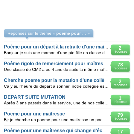
Réponses sur le thème «
poeme pour depart
»
Poème pour un départ à la retraite d'une maitresse de ce1
2
réponses
Bonjour je suis une maman d'une pte fille en classe de ce1 sa maitresse doit partir en retraite à la
Poême rigolo de remerciement pour maîtresse CM2
78
réponses
Une classe de CM2 a eu 4 ans de suite la même maîtresse cool et voudrait la remercier en autre avec
Cherche poeme pour la mutation d'une collègue ide
2
réponses
Ca y ai, l'heure du départ a sonner, notre collègue est mutée dans le nord ,elle suit son mari et s
DEPART SUITE MUTATION
1
réponse
Après 3 ans passés dans le service, une de nos collègues vient d'obtenir sa mutation (toujours sur P
Poeme pour une maitresse
79
réponses
Bjr je cherche un poeme pour une maitresse un poeme qui la remercieraau fait c'est pour un generique
Poème pour une maîtresse qui change d'école
17