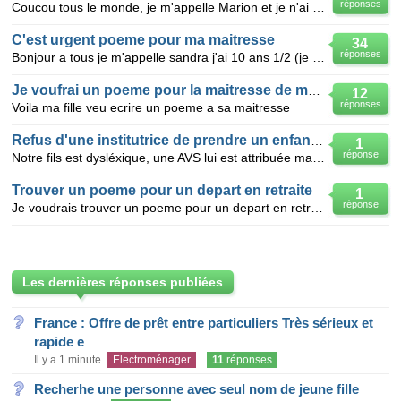
réponses
Coucou tous le monde, je m'appelle Marion et je n'ai pas d'idée pour ma maîtresse qui change d'école
C'est urgent poeme pour ma maitresse
34
réponses
Bonjour a tous je m'appelle sandra j'ai 10 ans 1/2 (je suis né en novembre donc en fin d'année) a l
Je voufrai un poeme pour la maitresse de ma fille
12
réponses
Voila ma fille veu ecrire un poeme a sa maitresse
Refus d'une institutrice de prendre un enfant dys
1
réponse
Notre fils est dysléxique, une AVS lui est attribuée mais à ce jour toujours personne - Cette année
Trouver un poeme pour un depart en retraite
1
réponse
Je voudrais trouver un poeme pour un depart en retraite cette personne etant dans l'agriculture
Les dernières réponses publiées
France : Offre de prêt entre particuliers Très sérieux et
rapide e
Il y a 1 minute
Electroménager
11
réponses
Recherhe une personne avec seul nom de jeune fille