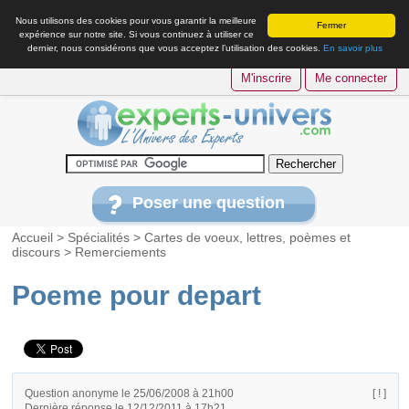
Nous utilisons des cookies pour vous garantir la meilleure
Fermer
expérience sur notre site. Si vous continuez à utiliser ce
dernier, nous considérons que vous acceptez l’utilisation des cookies.
En savoir plus
M'inscrire
Me connecter
Poser une question
Accueil
>
Spécialités
>
Cartes de voeux, lettres, poèmes et
discours
>
Remerciements
Poeme pour depart
Question anonyme le 25/06/2008 à 21h00
[ ! ]
Dernière réponse le 12/12/2011 à 17h21