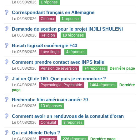
Le 06/08/2026
1
réponse
Correspondant français en Allemagne
Le 06/08/2026
Cinéma
1
réponse
Demande de soutien pour le projet INJILI SHULENI
Le 06/08/2026
Religion
10
réponses
Bosch logixx8 ecoénergie F43
Le 05/08/2026
Lave-linge
4
réponses
Comment prendre contact avec INPS italie
Le 05/08/2026
Pension de réversion
74
réponses
Dernière page
J'ai un QI de 160. Que puis je en conclure ?
Le 04/08/2026
Psychologie, Psychiatrie
1404
réponses
Dernière
page
Recherche film américain année 70
Le 04/08/2026
13
réponses
Comment avoir un renduvous de la consulat d'oran
Le 04/08/2026
Consulat
8
réponses
Qui est Nicole Delya ?
Le 04/08/2026
Voyance
226
réponses
Dernière page