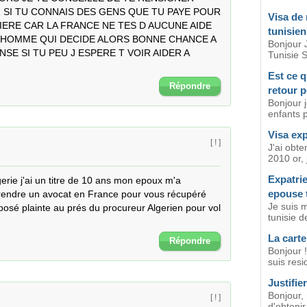
 SI TU CONNAIS DES GENS QUE TU PAYE POUR 
Visa de 
IERE CAR LA FRANCE NE TES D AUCUNE AIDE 
tunisie
L HOMME QUI DECIDE ALORS BONNE CHANCE A 
Bonjour 
E SI TU PEU J ESPERE T VOIR AIDER A 
Tunisie 
Est ce q
Répondre
retour 
Bonjour 
enfants p
Visa exp
[ ! ]
J'ai obte
2010 or, 
Expatrie
erie j'ai un titre de 10 ans mon epoux m'a 
epouse 
prendre un avocat en France pour vous récupéré 
Je suis 
posé plainte au prés du procureur Algerien pour vol 
tunisie d
La carte
Répondre
Bonjour !
suis resi
Justifie
Bonjour,
[ ! ]
d'obtenir