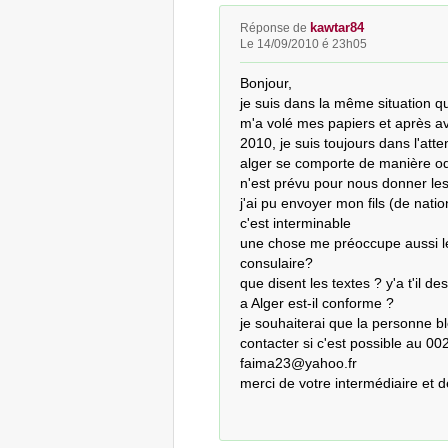
kawtar84
Réponse de
Le 14/09/2010 é 23h05
Bonjour,

je suis dans la même situation q
m'a volé mes papiers et après av
2010, je suis toujours dans l'atte
alger se comporte de manière odi
n'est prévu pour nous donner les 
j'ai pu envoyer mon fils (de nation
c'est interminable

une chose me préoccupe aussi le 
consulaire?

que disent les textes ? y'a t'il de
a Alger est-il conforme ? 

je souhaiterai que la personne 
contacter si c'est possible au 0
faima23@yahoo.fr

merci de votre intermédiaire et d