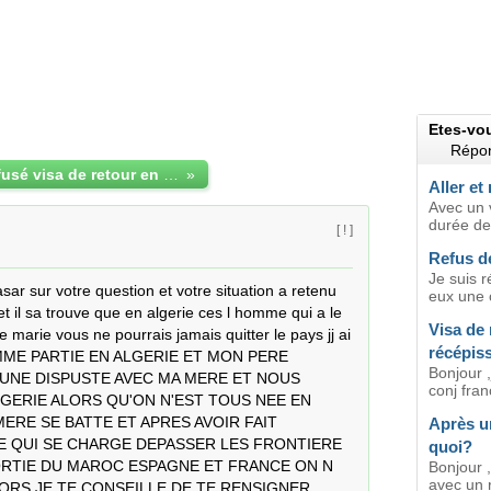
Etes-vo
Répon
pourquoi refusé visa de retour en france
»
Aller et
Avec un v
durée de
[ ! ]
Refus de
Je suis r
ar sur votre question et votre situation a retenu 
eux une c
t il sa trouve que en algerie ces l homme qui a le 
Visa de 
 marie vous ne pourrais jamais quitter le pays jj ai 
récépis
MME PARTIE EN ALGERIE ET MON PERE 
Bonjour ,
UNE DISPUSTE AVEC MA MERE ET NOUS 
conj franç
GERIE ALORS QU'ON N'EST TOUS NEE EN 
ERE SE BATTE ET APRES AVOIR FAIT 
Après un
 QUI SE CHARGE DEPASSER LES FRONTIERE 
quoi?
ORTIE DU MAROC ESPAGNE ET FRANCE ON N 
Bonjour ,
avec un r
ORS JE TE CONSEILLE DE TE RENSIGNER 