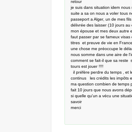
retour 

je suis dans situation idem nous
suite a sa on nous a voler tous n
passeport a Alger, un de mes fils
délivrée des laisser (10 jours au
mon épouse et mes deux autre enf
faut passer par se fameux visas 
titres  et preuve de vie en France 
une chose me préoccupe le délai
nous somme dans une aire de l'in
comment se fait-il que sa reste  s
tours est jouer !!!! 

  il préfère perdre du temps , et le temps c'est de l'argent puisque en France tous 
continus   les crédits les impôts et
ma question combien de temps pou
fait 10 jours que nous avons dép
si quelle qu'un a vécu une situati
savoir   

merci