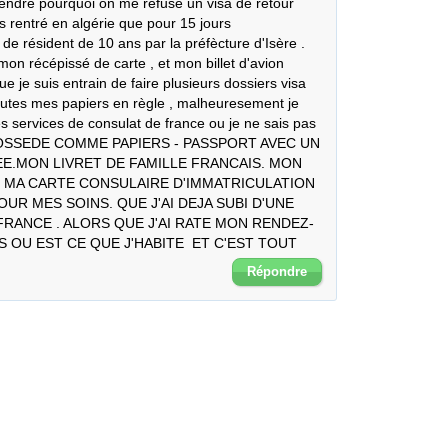
rendre pourquoi on me refuse un visa de retour 
is rentré en algérie que pour 15 jours

e résident de 10 ans par la préfècture d'Isère . 
on récépissé de carte , et mon billet d'avion 
 je suis entrain de faire plusieurs dossiers visa 
toutes mes papiers en règle , malheuresement je 
 services de consulat de france ou je ne sais pas 
E POSSEDE COMME PAPIERS - PASSPORT AVEC UN 
E.MON LIVRET DE FAMILLE FRANCAIS. MON 
 MA CARTE CONSULAIRE D'IMMATRICULATION 
OUR MES SOINS. QUE J'AI DEJA SUBI D'UNE 
ANCE . ALORS QUE J'AI RATE MON RENDEZ-
S OU EST CE QUE J'HABITE  ET C'EST TOUT
Répondre