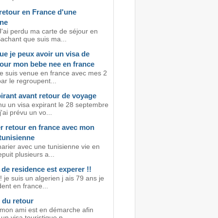
retour en France d'une
nne
J'ai perdu ma carte de séjour en
Sachant que suis ma...
ue je peux avoir un visa de
pour mon bebe nee en france
je suis venue en france avec mes 2
ar le regroupent...
irant avant retour de voyage
nu un visa expirant le 28 septembre
j'ai prévu un vo...
r retour en france avec mon
tunisienne
marier avec une tunisienne vie en
epuit plusieurs a...
 de residence est experer !!
! je suis un algerien j ais 79 ans je
dent en france...
r du retour
 mon ami est en démarche afin
 un visa touristique p...