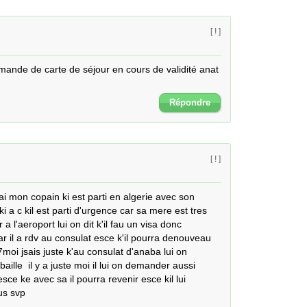
[ ! ]
ande de carte de séjour en cours de validité anat 
Répondre
[ ! ]
ai mon copain ki est parti en algerie avec son 
 a c kil est parti d'urgence car sa mere est tres 
a l'aeroport lui on dit k'il fau un visa donc 
r il a rdv au consulat esce k'il pourra denouveau 
7moi jsais juste k'au consulat d'anaba lui on 
lle  il y a juste moi il lui on demander aussi  
ce ke avec sa il pourra revenir esce kil lui 
us svp