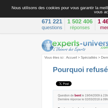
Nous utilisons des cookies pour vous garantir la meill
vous ac
671 221
1 502 406
1 4
questions
réponses
me
Vous êtes ici :
Accueil
>
Spécialités
>
Dema
Pourquoi refusé
bent
Question de
le 19/04/2009 à 23
Dernière réponse le 02/03/2018 à 09