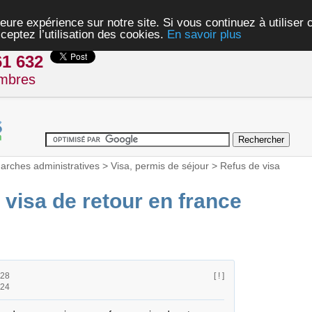
eure expérience sur notre site. Si vous continuez à utiliser
ceptez l’utilisation des cookies.
En savoir plus
61 632
mbres
rches administratives
>
Visa, permis de séjour
>
Refus de visa
 visa de retour en france
h28
[ ! ]
h24