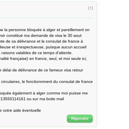
[ ! ]
ue la personne bloquée à alger et pareillement on 
oir constitué ma demande de visa le 30 aout 
nte de sa délivrance et le consulat de france à 
euse et irrespectueuse, puisque aucun accueil 
raisons valables de ce temps d'attente.

alité française) en france, seul, et moi seule ici, 
délai de délivrance de ce fameux visa retour 
s circulaires, le fonctionnment du consulat de france 
bloquée également à alger comme moi puisse me 
0213550114161 ou sur ma boite mail 
e votre aide éventuelle
Répondre