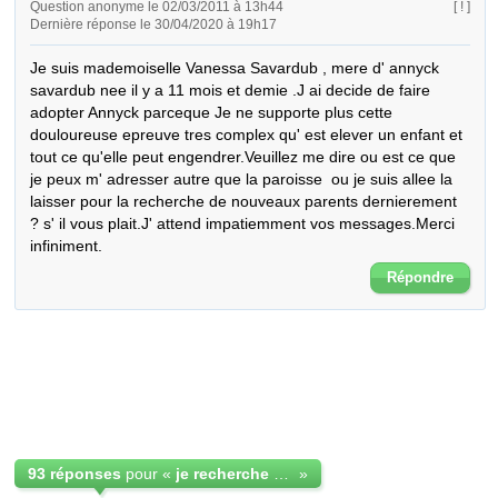
Question anonyme le 02/03/2011 à 13h44
[ ! ]
Dernière réponse le 30/04/2020 à 19h17
Je suis mademoiselle Vanessa Savardub , mere d' annyck 
savardub nee il y a 11 mois et demie .J ai decide de faire 
adopter Annyck parceque Je ne supporte plus cette 
douloureuse epreuve tres complex qu' est elever un enfant et 
tout ce qu'elle peut engendrer.Veuillez me dire ou est ce que 
je peux m' adresser autre que la paroisse  ou je suis allee la 
laisser pour la recherche de nouveaux parents dernierement 
? s' il vous plait.J' attend impatiemment vos messages.Merci 
infiniment.
Répondre
93 réponses
pour «
je recherche des parents pour adopter mon enfant
»