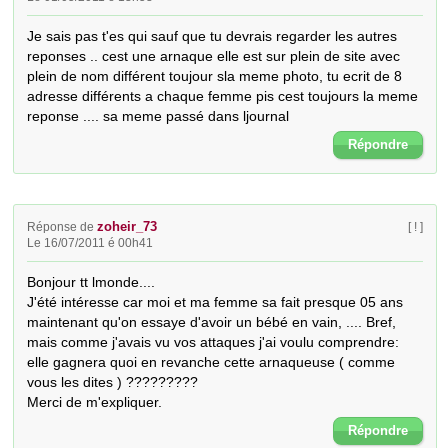
Je sais pas t'es qui sauf que tu devrais regarder les autres 
reponses .. cest une arnaque elle est sur plein de site avec 
plein de nom différent toujour sla meme photo, tu ecrit de 8 
adresse différents a chaque femme pis cest toujours la meme 
reponse .... sa meme passé dans ljournal
Répondre
zoheir_73
Réponse de
[ ! ]
Le 16/07/2011 é 00h41
Bonjour tt lmonde....

J'été intéresse car moi et ma femme sa fait presque 05 ans 
maintenant qu'on essaye d'avoir un bébé en vain, .... Bref, 
mais comme j'avais vu vos attaques j'ai voulu comprendre: 
elle gagnera quoi en revanche cette arnaqueuse ( comme 
vous les dites ) ?????????

Merci de m'expliquer.
Répondre