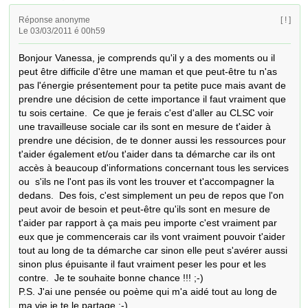
Réponse anonyme
[ ! ]
Le 03/03/2011 é 00h59
Bonjour Vanessa, je comprends qu'il y a des moments ou il 
peut être difficile d'être une maman et que peut-être tu n'as 
pas l'énergie présentement pour ta petite puce mais avant de 
prendre une décision de cette importance il faut vraiment que 
tu sois certaine.  Ce que je ferais c'est d'aller au CLSC voir 
une travailleuse sociale car ils sont en mesure de t'aider à 
prendre une décision, de te donner aussi les ressources pour 
t'aider également et/ou t'aider dans ta démarche car ils ont 
accès à beaucoup d'informations concernant tous les services 
ou  s'ils ne l'ont pas ils vont les trouver et t'accompagner la 
dedans.  Des fois, c'est simplement un peu de repos que l'on 
peut avoir de besoin et peut-être qu'ils sont en mesure de 
t'aider par rapport à ça mais peu importe c'est vraiment par 
eux que je commencerais car ils vont vraiment pouvoir t'aider 
tout au long de ta démarche car sinon elle peut s'avérer aussi 
sinon plus épuisante il faut vraiment peser les pour et les 
contre.  Je te souhaite bonne chance !!! ;-) 

P.S. J'ai une pensée ou poème qui m'a aidé tout au long de 
ma vie je te le partage ;-)
