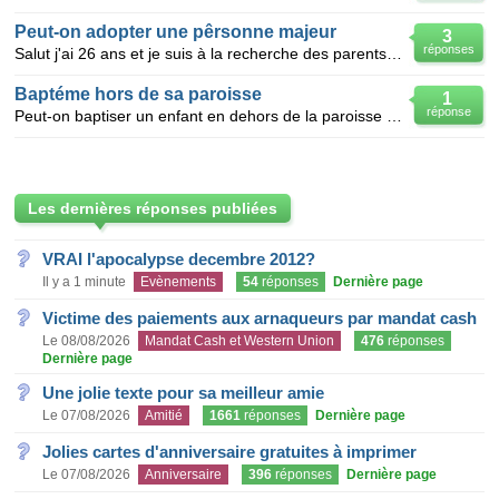
Peut-on adopter une pêrsonne majeur
3
réponses
Salut j'ai 26 ans et je suis à la recherche des parents adoptifs ; je suis orpheline de pere et de
Baptéme hors de sa paroisse
1
réponse
Peut-on baptiser un enfant en dehors de la paroisse où il habite et si oui, les parents doivent-ils
Les dernières réponses publiées
VRAI l'apocalypse decembre 2012?
Il y a 1 minute
Evènements
54
réponses
Dernière page
Victime des paiements aux arnaqueurs par mandat cash
Le 08/08/2026
Mandat Cash et Western Union
476
réponses
Dernière page
Une jolie texte pour sa meilleur amie
Le 07/08/2026
Amitié
1661
réponses
Dernière page
Jolies cartes d'anniversaire gratuites à imprimer
Le 07/08/2026
Anniversaire
396
réponses
Dernière page