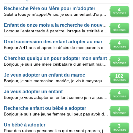
Recherche Père ou Mère pour m'adopter
4
réponses
Salut à tous je m'appel Amos, je suis un enfant d'orphelin de père et de mère depuis que j'avais 7
Enfant de onze mois a la recherche de nouveaux parents
6
réponses
Lorsque l’enfant tarde à paraitre, lorsque la stérilité est un obstacle à la mise en route d’un bébé
Droit succession des enfant adopter au maroc ?
4
réponses
Bonjour A 41 ans et aprés le décés de mes parents en septembre dernier, je viens d apprendre que je
Cherchez quelqu'un pour adopter mon enfant
2
réponses
Bonjour, je suis une mère célibataire d'un enfant mâle âgé de 3 mois sans espoir Dieu seul à pleurer
Je veux adopter un enfant du maroc
102
réponses
Bonjour, je suis marocaine, mariée, je vis à mayorque et je n'ai pas d'enfant. je veux savoir si je
Je veus adopter un enfant
4
réponses
Bonjour je veux adopter un enfant comme je n ai pas d enfant comment il faut faire merci de répond
Recherche enfant ou bébé a adopter
4
réponses
Bonjour je suis une jeune femme qui peut pas avoir d'enfant je recherche un bout 'chou pour lui donn
Un bébé à adopter
3
réponses
Pour des raisons personnelles qui me sont propres, je ne suis pas en mesure de m'occuper de mon enfa