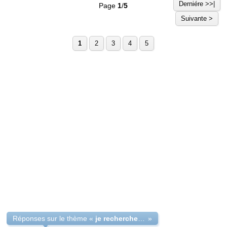
Derniére >>|
Page
1
/
5
Suivante >
1
2
3
4
5
Réponses sur le thème «
je recherche des parents pour adopter mon enfant
»