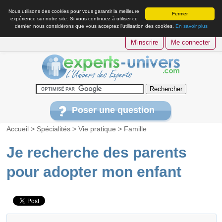
Nous utilisons des cookies pour vous garantir la meilleure
Fermer
expérience sur notre site. Si vous continuez à utiliser ce
dernier, nous considérons que vous acceptez l’utilisation des cookies.
En savoir plus
M'inscrire
Me connecter
Poser une question
Accueil
>
Spécialités
>
Vie pratique
>
Famille
Je recherche des parents
pour adopter mon enfant