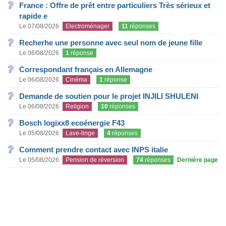
France : Offre de prêt entre particuliers Très sérieux et
rapide e
Le 07/08/2026
Electroménager
11
réponses
Recherhe une personne avec seul nom de jeune fille
Le 06/08/2026
1
réponse
Correspondant français en Allemagne
Le 06/08/2026
Cinéma
1
réponse
Demande de soutien pour le projet INJILI SHULENI
Le 06/08/2026
Religion
10
réponses
Bosch logixx8 ecoénergie F43
Le 05/08/2026
Lave-linge
4
réponses
Comment prendre contact avec INPS italie
Le 05/08/2026
Pension de réversion
74
réponses
Dernière page