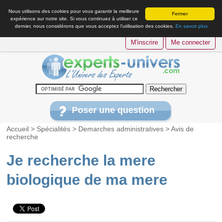
Nous utilisons des cookies pour vous garantir la meilleure
Fermer
expérience sur notre site. Si vous continuez à utiliser ce
dernier, nous considérons que vous acceptez l’utilisation des cookies.
En savoir plus
M'inscrire
Me connecter
Poser une question
Accueil
>
Spécialités
>
Demarches administratives
>
Avis de
recherche
Je recherche la mere
biologique de ma mere