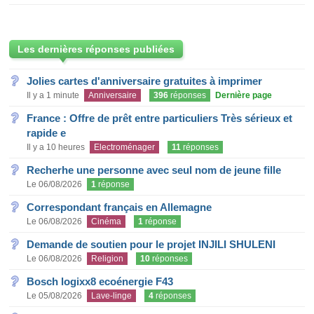
Les dernières réponses publiées
Jolies cartes d'anniversaire gratuites à imprimer
Il y a 1 minute
Anniversaire
396
réponses
Dernière page
France : Offre de prêt entre particuliers Très sérieux et
rapide e
Il y a 10 heures
Electroménager
11
réponses
Recherhe une personne avec seul nom de jeune fille
Le 06/08/2026
1
réponse
Correspondant français en Allemagne
Le 06/08/2026
Cinéma
1
réponse
Demande de soutien pour le projet INJILI SHULENI
Le 06/08/2026
Religion
10
réponses
Bosch logixx8 ecoénergie F43
Le 05/08/2026
Lave-linge
4
réponses