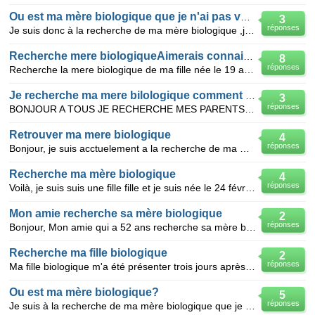
Ou est ma mère biologique que je n'ai pas vu depuis 33 ans?
3
réponses
Je suis donc à la recherche de ma mère biologique ,j'ai 40 ans et cela fait 33 ans que je ne l'ai pa
Recherche mere biologiqueAimerais connaitre
8
réponses
Recherche la mere biologique de ma fille née le 19 aout 1968 a l,hopital de Cornwall Ont.sur le nom
Je recherche ma mere bilologique comment dois-je faire??
3
réponses
BONJOUR A TOUS JE RECHERCHE MES PARENTS BIOLOGIQUE MAIS JE NE C'EST PAS PAR OU COMMENCER NI COMMENT
Retrouver ma mere biologique
4
réponses
Bonjour, je suis acctuelement a la recherche de ma mere biologique mais je n'est que tres peu d'info
Recherche ma mère biologique
4
réponses
Voilà, je suis suis une fille fille et je suis née le 24 février 1995 à Casablanca. Je recherche ma
Mon amie recherche sa mère biologique
2
réponses
Bonjour, Mon amie qui a 52 ans recherche sa mère biologique. Le temps presse car sa Maman (qui l'
Recherche ma fille biologique
2
réponses
Ma fille biologique m'a été présenter trois jours après sa naissance sous le nom de Maryline par sa
Ou est ma mère biologique?
5
réponses
Je suis à la recherche de ma mère biologique que je n'ai pas vue depuis 32 ans,je crois savoir qu'el