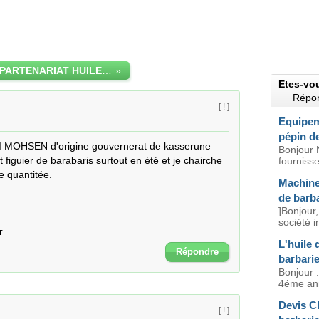
RECHERCHE PARTENARIAT HUILES FIGUES DE BARBARIE
»
Etes-vo
Répon
[ ! ]
Equipeme
pépin de
 MOHSEN d'origine gouvernerat de kasserune 
Bonjour 
figuier de barabaris surtout en été et je chairche 
fournisse
 quantitée.

Machine 
de barba
]Bonjour
société i
r
L'huile 
Répondre
barbarie
Bonjour :
4éme anné
Devis Ch
[ ! ]