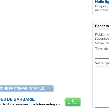
Huile fi
Bonjour, 
de créati
Posez vo
Publiez 
réponses
centaines
Titre de
Votre qu
RECHERCHE PARTENARIAT HUILES FIGUES DE BARBARIE
»
UES DE BARBARIE
1
réponse
Contact: myriam_ouedrhiri@hotmail.fr Nous sommes une future entreprise spécialisée dans l'extractio