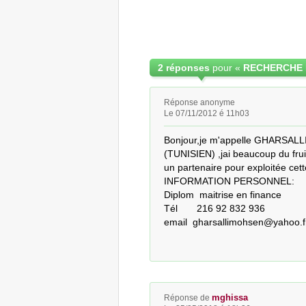
2 réponses
pour «
Réponse anonyme
Le 07/11/2012 é 11h03
Bonjour,je m'appelle GHARSALLI
(TUNISIEN) ,jai beaucoup du fruit 
un partenaire pour exploitée cette
INFORMATION PERSONNEL:

Diplom  maitrise en finance

Tél       216 92 832 936

email  gharsallimohsen@yahoo.f
mghissa
Réponse de