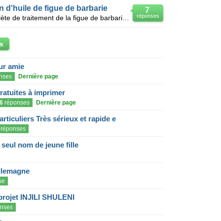
 d'huile de figue de barbarie
7
réponses
Nous cherchons une chaîne complète de traitement de la figue de barbarie composée d’ : 01 presse à
s
eur amie
nses
Dernière page
gratuites à imprimer
6
réponses
Dernière page
articuliers Très sérieux et rapide e
réponses
eul nom de jeune fille
llemagne
se
projet INJILI SHULENI
nses