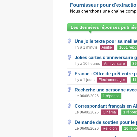
Fournisseur pour d'extraction
Les dernières réponses publiée
Une jolie texte pour sa meill
Il y a 1 minute
Amitié
1661
répo
Jolies cartes d'anniversaire 
Il y a 10 heures
Anniversaire
39
France : Offre de prêt entre p
Il y a 1 jours
Electroménager
11
Recherhe une personne avec s
Le 06/08/2026
1
réponse
Correspondant français en A
Le 06/08/2026
Cinéma
1
répon
Demande de soutien pour le 
Le 06/08/2026
Religion
10
répo