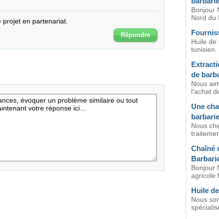
barbari
Bonjour 
Nord du 
e projet en partenariat.
Fourniss
Répondre
Huile de 
tunisien.
Extracti
de barba
Nous aim
l'achat de
Une chai
barbari
Nous che
traitemen
Chaîné d
Barbari
Bonjour 
agricole f
Huile de
Nous som
spécialisé