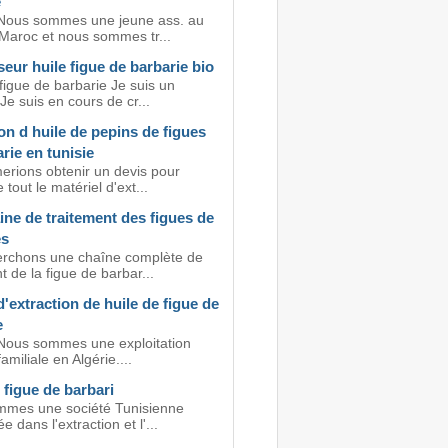
e
Nous sommes une jeune ass. au
Maroc et nous sommes tr...
eur huile figue de barbarie bio
figue de barbarie Je suis un
 Je suis en cours de cr...
on d huile de pepins de figues
rie en tunisie
erions obtenir un devis pour
 tout le matériel d'ext...
ne de traitement des figues de
es
rchons une chaîne complète de
t de la figue de barbar...
'extraction de huile de figue de
e
Nous sommes une exploitation
amiliale en Algérie....
 figue de barbari
mes une société Tunisienne
e dans l'extraction et l'...