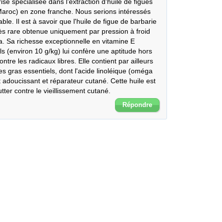
 spécialisée dans l'extraction d'huile de figues 
Maroc) en zone franche. Nous serions intéressés 
le. Il est à savoir que l'huile de figue de barbarie 
rès rare obtenue uniquement par pression à froid 
a. Sa richesse exceptionnelle en vitamine E 
s (environ 10 g/kg) lui confère une aptitude hors 
re les radicaux libres. Elle contient par ailleurs 
s gras essentiels, dont l'acide linoléique (oméga 
t adoucissant et réparateur cutané. Cette huile est 
tter contre le vieillissement cutané.
Répondre