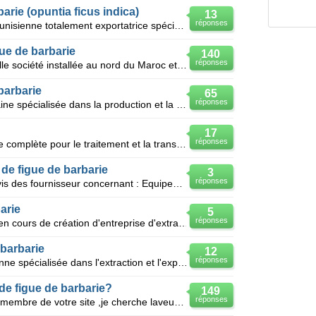
arie (opuntia ficus indica)
13
réponses
Salut Nous sommes une Société Tunisienne totalement exportatrice spécialisée dans l’extraction d’hu
gue de barbarie
140
réponses
Bonjour, Nous sommes une nouvelle société installée au nord du Maroc et spécialisée dans l'extracti
barbarie
65
réponses
Nous sommes une société Marocaine spécialisée dans la production et la commercialisation (Exportatio
17
réponses
Je suis à la recherche d’une chaine complète pour le traitement et la transformation des figues de b
 de figue de barbarie
3
réponses
Bonjour Nous avons besoin de devis des fournisseur concernant : Equipement unité extraction huile
arie
5
réponses
Huile de figue de barbarie Je suis en cours de création d'entreprise d'extraction d'huile de figue
 barbarie
12
réponses
Nous sommes une société Tunisienne spécialisée dans l'extraction et l'exportation en gros de l’huile
de figue de barbarie?
149
réponses
Bonjour, je suis brahim wissem un membre de votre site ,je cherche laveuse-nettoyeuse, d'un séparate