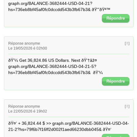
graph.org/BALANCE-3682444-USD-04-21?
hs=736eb8bf45af0fc0dccdd543b3fb67b3& ðŸ‘”ðŸª™
Répondre
Réponse anonyme
[ ! ]
Le 19/05/2026 é 02h00
ðŸ’¼ Get 36,824.86 US Dollars. Next ðŸ‘†âž¤ 
graph.org/BALANCE-3682444-USD-04-21-5?
hs=736eb8bf45af0fc0dccdd543b3fb67b3&  ðŸ’¼
Répondre
Réponse anonyme
[ ! ]
Le 22/05/2026 é 19h02
ðŸ¤‘ + 36,824.44 $ >> graph.org/BALANCE-3682444-USD-04-
21-2?hs=79f6b7f16ff2d002f1aed66230dbb045& ðŸ¤‘