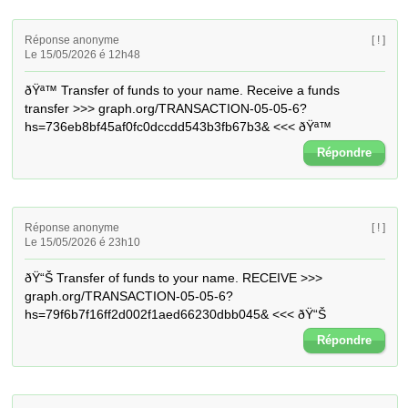
Réponse anonyme
[ ! ]
Le 15/05/2026 é 12h48
ðŸª™ Transfer of funds to your name. Receive a funds 
transfer >>> graph.org/TRANSACTION-05-05-6?
hs=736eb8bf45af0fc0dccdd543b3fb67b3& <<< ðŸª™
Répondre
Réponse anonyme
[ ! ]
Le 15/05/2026 é 23h10
ðŸ“Š Transfer of funds to your name. RECEIVE >>> 
graph.org/TRANSACTION-05-05-6?
hs=79f6b7f16ff2d002f1aed66230dbb045& <<< ðŸ“Š
Répondre