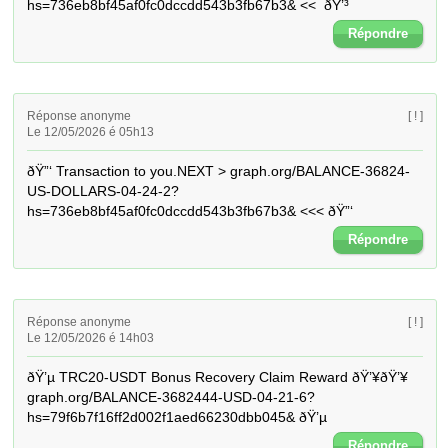
hs=736eb8bf45af0fc0dccdd543b3fb67b3& <<  ðŸ’³
Répondre
Réponse anonyme
[ ! ]
Le 12/05/2026 é 05h13
ðŸ”‘ Transaction to you.NEXT > graph.org/BALANCE-36824-
US-DOLLARS-04-24-2?
hs=736eb8bf45af0fc0dccdd543b3fb67b3& <<< ðŸ”‘
Répondre
Réponse anonyme
[ ! ]
Le 12/05/2026 é 14h03
ðŸ’µ TRC20-USDT Bonus Recovery Claim Reward ðŸ’¥ðŸ’¥ 
graph.org/BALANCE-3682444-USD-04-21-6?
hs=79f6b7f16ff2d002f1aed66230dbb045& ðŸ’µ
Répondre