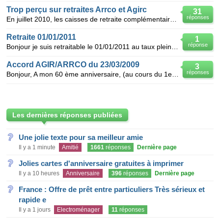
Trop perçu sur retraites Arrco et Agirc
31
réponses
En juillet 2010, les caisses de retraite complémentaires Arrco et Agirc me réclament un trop perçu r
Retraite 01/01/2011
1
réponse
Bonjour je suis retraitable le 01/01/2011 au taux plein 162 trimestres né le 15/09/1950 compte t
Accord AGIR/ARRCO du 23/03/2009
3
réponses
Bonjour, A mon 60 ème anniversaire, (au cours du 1er semestre 2011, j'aurai cotisé 165 trimestres
Les dernières réponses publiées
Une jolie texte pour sa meilleur amie
Il y a 1 minute
Amitié
1661
réponses
Dernière page
Jolies cartes d'anniversaire gratuites à imprimer
Il y a 10 heures
Anniversaire
396
réponses
Dernière page
France : Offre de prêt entre particuliers Très sérieux et
rapide e
Il y a 1 jours
Electroménager
11
réponses