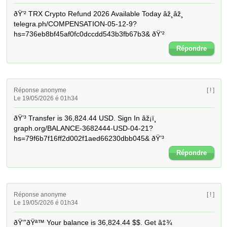
ðŸ’² TRX Crypto Refund 2026 Available Today âž¸âž¸ 
telegra.ph/COMPENSATION-05-12-9?
hs=736eb8bf45af0fc0dccdd543b3fb67b3& ðŸ’²
Répondre
Réponse anonyme
[ ! ]
Le 19/05/2026 é 01h34
ðŸ’³ Transfer is 36,824.44 USD. Sign In âž¡ï¸ 
graph.org/BALANCE-3682444-USD-04-21?
hs=79f6b7f16ff2d002f1aed66230dbb045& ðŸ’³
Répondre
Réponse anonyme
[ ! ]
Le 19/05/2026 é 01h34
ðŸ‘”ðŸª™ Your balance is 36,824.44 $$. Get â‡¾ 