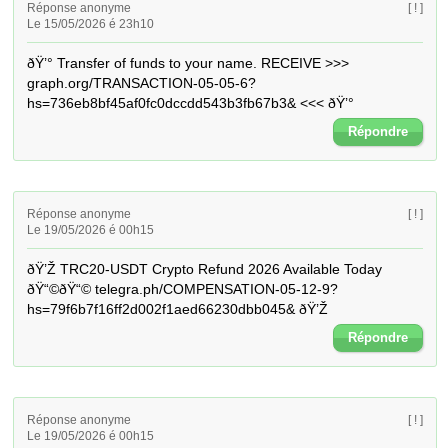
Réponse anonyme
[ ! ]
Le 15/05/2026 é 23h10
ðŸ’° Transfer of funds to your name. RECEIVE >>> 
graph.org/TRANSACTION-05-05-6?
hs=736eb8bf45af0fc0dccdd543b3fb67b3& <<< ðŸ’°
Répondre
Réponse anonyme
[ ! ]
Le 19/05/2026 é 00h15
ðŸ’Ž TRC20-USDT Crypto Refund 2026 Available Today 
ðŸ“©ðŸ“© telegra.ph/COMPENSATION-05-12-9?
hs=79f6b7f16ff2d002f1aed66230dbb045& ðŸ’Ž
Répondre
Réponse anonyme
[ ! ]
Le 19/05/2026 é 00h15