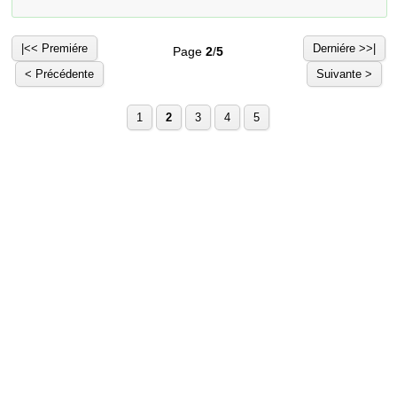
|<< Premiére
Derniére >>|
Page
2
/
5
< Précédente
Suivante >
1
2
3
4
5