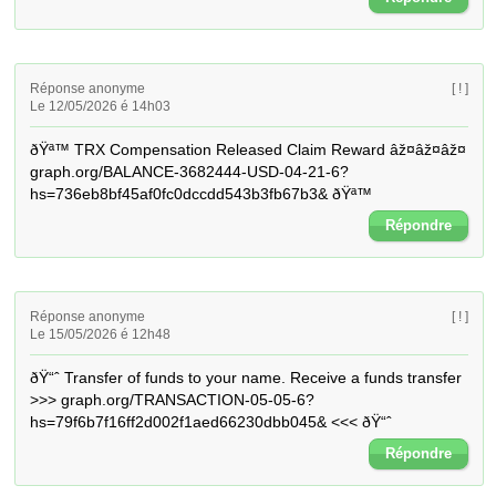
Réponse anonyme
[ ! ]
Le 12/05/2026 é 14h03
ðŸª™ TRX Compensation Released Claim Reward âž¤âž¤âž¤ 
graph.org/BALANCE-3682444-USD-04-21-6?
hs=736eb8bf45af0fc0dccdd543b3fb67b3& ðŸª™
Répondre
Réponse anonyme
[ ! ]
Le 15/05/2026 é 12h48
ðŸ“ˆ Transfer of funds to your name. Receive a funds transfer 
>>> graph.org/TRANSACTION-05-05-6?
hs=79f6b7f16ff2d002f1aed66230dbb045& <<< ðŸ“ˆ
Répondre