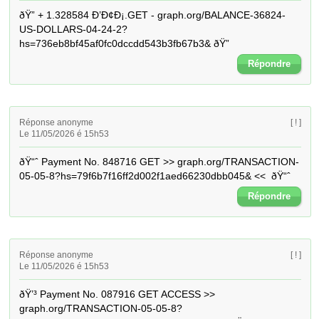
ðŸ” + 1.328584 Ð’Ð¢Ð¡.GET - graph.org/BALANCE-36824-
US-DOLLARS-04-24-2?
hs=736eb8bf45af0fc0dccdd543b3fb67b3& ðŸ”
Répondre
Réponse anonyme
[ ! ]
Le 11/05/2026 é 15h53
ðŸ“ˆ Payment No. 848716 GET >> graph.org/TRANSACTION-
05-05-8?hs=79f6b7f16ff2d002f1aed66230dbb045& <<  ðŸ“ˆ
Répondre
Réponse anonyme
[ ! ]
Le 11/05/2026 é 15h53
ðŸ’³ Payment No. 087916 GET ACCESS >> 
graph.org/TRANSACTION-05-05-8?