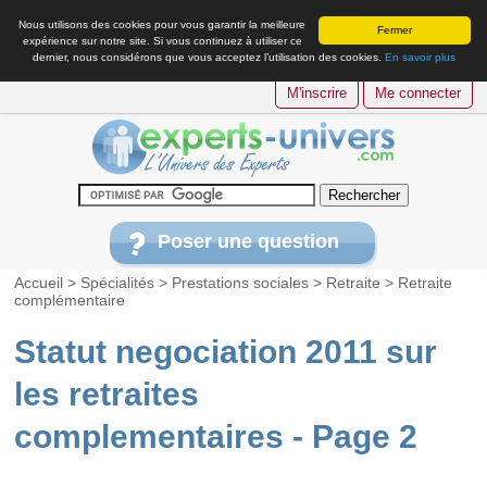
Nous utilisons des cookies pour vous garantir la meilleure
Fermer
expérience sur notre site. Si vous continuez à utiliser ce
dernier, nous considérons que vous acceptez l’utilisation des cookies.
En savoir plus
M'inscrire
Me connecter
Poser une question
Accueil
>
Spécialités
>
Prestations sociales
>
Retraite
>
Retraite
complémentaire
Statut negociation 2011 sur
les retraites
complementaires - Page 2