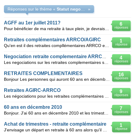
Réponses sur le thème «
Statut negociation 2011 sur les retraites complementaires
»
AGFF au 1er juillet 2011?
6
réponses
Pour bénéficier de ma retraite à taux plein, je devrais partir le 1er juillet 2011. Mais j'ai moins
Retraites complémentaires ARRCO/AGIRC
1
réponse
Qu'en est il des retraites compllémentaires ARRCO et AGIRC dont l'accord AGFF (qui permet de prendre
Negociation retraite complementaire ARRCO AGIRC
4
réponses
Les negociations sur les retraites complementaires sont en cours depuis le 27 janvier Je dois prendr
RETRAITES COMPLEMENTAIRES
16
réponses
Bonjour Les personnes qui auront 60 ans en décembre 2010 et 164 trimestres cotisés fin 2010, béné
Retraites AGIRC-ARRCO
9
réponses
Les négociations pour les retraites complémentaires AGIRC-ARRCO (reconduction ou non de l'accord AGF
60 ans en décembre 2010
7
réponses
Bonjour. J'ai 60 ans en décembre 2010 et les trimestres nécessaires pour toucher une retraite sécu
Achat de trimestres - retraite complémentaire
1
réponse
J'envisage un départ en retraite à 60 ans alors qu'il me manquera des trimestres. Si je rachète des