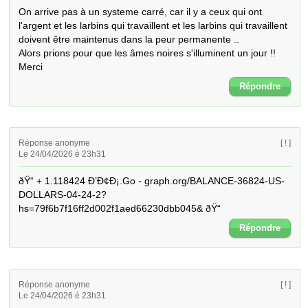
On arrive pas à un systeme carré, car il y a ceux qui ont 
l'argent et les larbins qui travaillent et les larbins qui travaillent 
doivent être maintenus dans la peur permanente ..

Alors prions pour que les âmes noires s'illuminent un jour !!

Merci
Répondre
Réponse anonyme
[ ! ]
Le 24/04/2026 é 23h31
ðŸ“ + 1.118424 Ð’Ð¢Ð¡.Go - graph.org/BALANCE-36824-US-
DOLLARS-04-24-2?
hs=79f6b7f16ff2d002f1aed66230dbb045& ðŸ“
Répondre
Réponse anonyme
[ ! ]
Le 24/04/2026 é 23h31