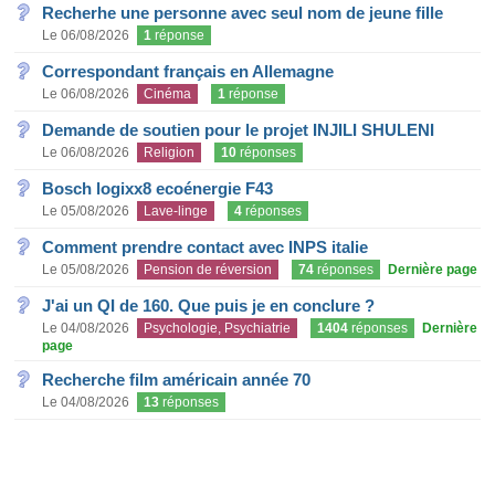
Recherhe une personne avec seul nom de jeune fille
Le 06/08/2026
1
réponse
Correspondant français en Allemagne
Le 06/08/2026
Cinéma
1
réponse
Demande de soutien pour le projet INJILI SHULENI
Le 06/08/2026
Religion
10
réponses
Bosch logixx8 ecoénergie F43
Le 05/08/2026
Lave-linge
4
réponses
Comment prendre contact avec INPS italie
Le 05/08/2026
Pension de réversion
74
réponses
Dernière page
J'ai un QI de 160. Que puis je en conclure ?
Le 04/08/2026
Psychologie, Psychiatrie
1404
réponses
Dernière
page
Recherche film américain année 70
Le 04/08/2026
13
réponses