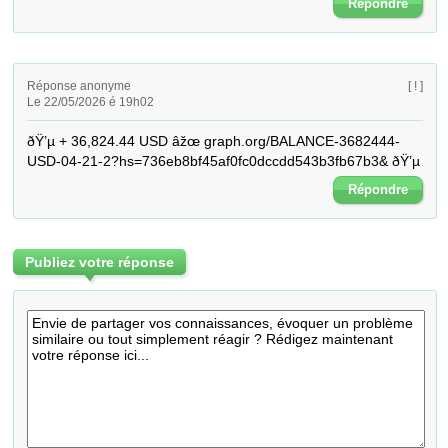
Répondre
Réponse anonyme
[ ! ]
Le 22/05/2026 é 19h02
ðŸ’µ + 36,824.44 USD âžœ graph.org/BALANCE-3682444-
USD-04-21-2?hs=736eb8bf45af0fc0dccdd543b3fb67b3& ðŸ’µ
Répondre
Publiez votre réponse