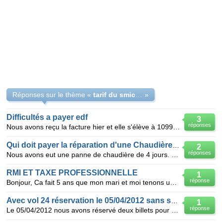
Réponses sur le thème «
tarif du smic 2012
»
Difficultés a payer edf
3
réponses
Nous avons reçu la facture hier et elle s'élève à 1099.46€ mon conjoint travaille mais gagne que le
Qui doit payer la réparation d'une Chaudière Gaz
2
réponses
Nous avons eut une panne de chaudière de 4 jours. nous avons contacter notre propriétaire que nous n
RMI ET TAXE PROFESSIONNELLE
1
réponse
Bonjour, Ca fait 5 ans que mon mari et moi tenons un commerce.Nous avons un bilan déficitaire et no
Avec vol 24 réservation le 05/04/2012 sans suite !
1
réponse
Le 05/04/2012 nous avons réservé deux billets pour Ténérife Départ Orly le 27/10/2012 , Retour le 1