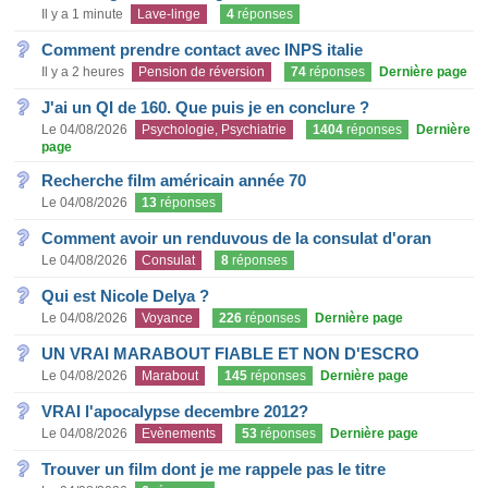
Il y a 1 minute
Lave-linge
4
réponses
Comment prendre contact avec INPS italie
Il y a 2 heures
Pension de réversion
74
réponses
Dernière page
J'ai un QI de 160. Que puis je en conclure ?
Le 04/08/2026
Psychologie, Psychiatrie
1404
réponses
Dernière
page
Recherche film américain année 70
Le 04/08/2026
13
réponses
Comment avoir un renduvous de la consulat d'oran
Le 04/08/2026
Consulat
8
réponses
Qui est Nicole Delya ?
Le 04/08/2026
Voyance
226
réponses
Dernière page
UN VRAI MARABOUT FIABLE ET NON D'ESCRO
Le 04/08/2026
Marabout
145
réponses
Dernière page
VRAI l'apocalypse decembre 2012?
Le 04/08/2026
Evènements
53
réponses
Dernière page
Trouver un film dont je me rappele pas le titre