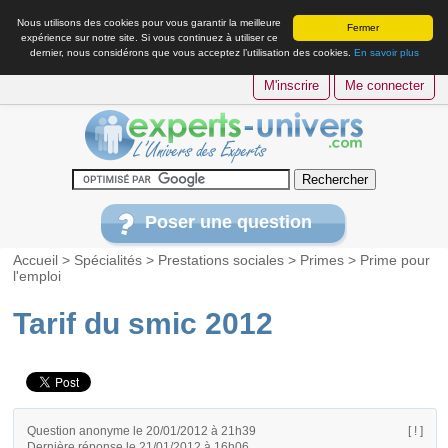
Nous utilisons des cookies pour vous garantir la meilleure
Fermer
expérience sur notre site. Si vous continuez à utiliser ce
dernier, nous considérons que vous acceptez l’utilisation des cookies.
En savoir plus
M'inscrire
Me connecter
Poser une question
Accueil
>
Spécialités
>
Prestations sociales
>
Primes
>
Prime pour
l'emploi
Tarif du smic 2012
Question anonyme le 20/01/2012 à 21h39
[ ! ]
Dernière réponse le 21/01/2012 à 16h06