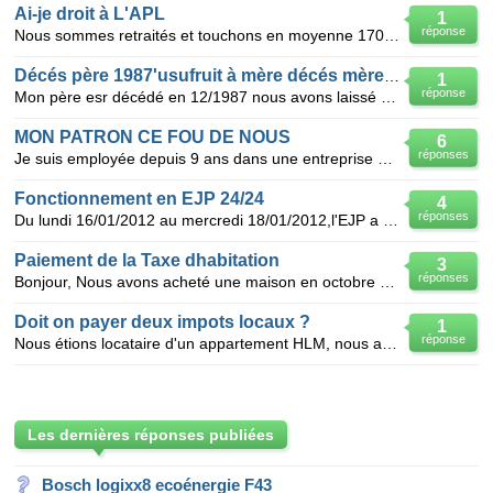
Ai-je droit à L'APL
1
réponse
Nous sommes retraités et touchons en moyenne 1700€ par mois nous avons trouvé un loyer de 750€ car
Décés père 1987'usufruit à mère décés mère 2012 plus values
1
réponse
Mon père esr décédé en 12/1987 nous avons laissé usufruit à ma mère jusqu'a son décès le 01/04/2012
MON PATRON CE FOU DE NOUS
6
réponses
Je suis employée depuis 9 ans dans une entreprise qui ne respectent pas la loi, en effet nous somme
Fonctionnement en EJP 24/24
4
réponses
Du lundi 16/01/2012 au mercredi 18/01/2012,l'EJP a fonctionné 24h/24 alors qu'EDF doit respecter des
Paiement de la Taxe dhabitation
3
réponses
Bonjour, Nous avons acheté une maison en octobre 2012. Nous l'avons rénovée pour y emménager en mar
Doit on payer deux impots locaux ?
1
réponse
Nous étions locataire d'un appartement HLM, nous avons deposser le préavis le 17 novembre 2011 avec
Les dernières réponses publiées
Bosch logixx8 ecoénergie F43