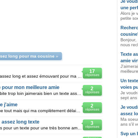
Je voudr
une per
Alors je
petite so
Recherc
cousine
Bonjour,
nous rech
Texte a
ssez long pour ma cousine
»
amie vir
J'aimera
17
meilleure
réponses
Bonjour, j'aimerais avoir une texte assez long et assez émouvant pour ma cousine qui habite loin, et
Un texte
voies pu
te pour mon meilleure amie
2
réponses
Je voudr
Que je vois que sur skype car il habite trop loin jaimerais bien un texte assez long et assez mignio
sept ans 
e j'aime
2
Je voud
réponses
J'ai une cousine que j'aime plus que tout mais qui ma complètement délaissé pour son copain voilà j'
assez lo
Ma soeur 
n assez long texte
3
ans s'il v
réponses
Bonjour j'aimerai un avoir des idées pour un texte pour une très bonne amie mais je suis en manque d
Svp un l