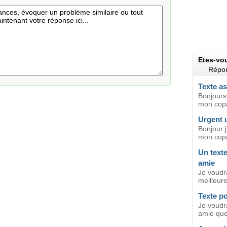
Etes-vo
Répon
Texte a
Bonjours,
mon copa
Urgent 
Bonjour j
mon copai
Un text
amie
Je voudr
meilleure
Texte p
Je voudr
amie que