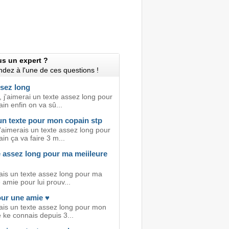
us un expert ?
dez à l'une de ces questions !
ssez long
 j'aimerai un texte assez long pour
in enfin on va sû...
un texte pour mon copain stp
'aimerais un texte assez long pour
n ça va faire 3 m...
e assez long pour ma meiileure
ais un texte assez long pour ma
 amie pour lui prouv...
our une amie ♥
ais un texte assez long pour mon
 ke connais depuis 3...