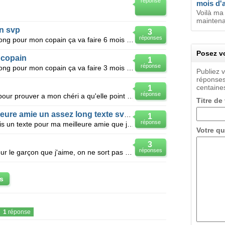
réponse
mois d'a
Voilà ma 
maintenan
n svp
3
réponses
Bonjour j'aimerais un texte assez long pour mon copain ça va faire 6 mois bientot et je ne sais pas
Posez vo
 copain
1
réponse
Bonjour j'aimerais un texte assez long pour mon copain ça va faire 3 mois bientot et je ne sais pas
Publiez 
réponses
centaines
1
réponse
Bjr je voudrais avoir un long texte pour prouver a mon chéri a qu'elle point je l'aime svp sa serai
Titre de
Un texte pour moi et ma meilleure amie un assez long texte svp :)
1
réponse
Salut je m'appelle Alicia et j'aimerais un texte pour ma meilleure amie que j'adore trop, Eloane. Je
Votre qu
3
réponses
Je voudrais un texte assez long pour le garçon que j'aime, on ne sort pas ensemble car il sort d'une
s
1
réponse