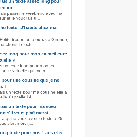
ais un texte assez long pour
fection
 vais passer le week end avec ma
eur et je voudrais u...
he texte "J'habite chez ma
"
 Petite troupe amateurs de Gironde,
erchons le texte...
ssez long pour mon ex meilleure
tuelle ♥
is un texte long pour mon ex
 amie virtuelle qui me m...
 pour une cousine que je ne
s !
ais un texte pour ma cousine elle a
elle s'appelle Lé...
rais un texte pour ma soeur
ng s'il vous plaît merci
a qui je veux avoir le texte à 25
ous plaît merci j...
ong texte pour nos 1 ans et 5