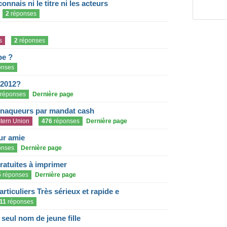
onnais ni le titre ni les acteurs
2
réponses
s
2
réponses
pe ?
onses
 2012?
réponses
Dernière page
rnaqueurs par mandat cash
tern Union
476
réponses
Dernière page
eur amie
onses
Dernière page
gratuites à imprimer
6
réponses
Dernière page
articuliers Très sérieux et rapide e
11
réponses
eul nom de jeune fille