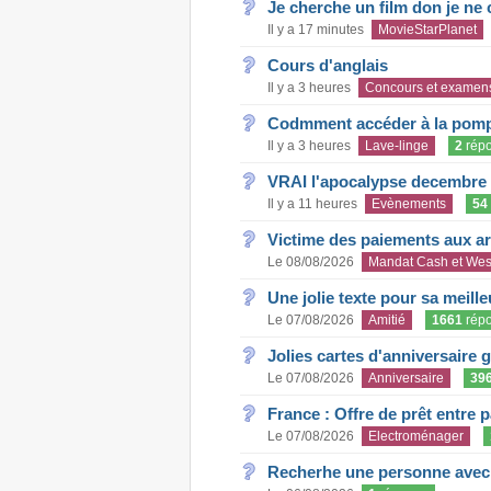
Je cherche un film don je ne c
Il y a 17 minutes
MovieStarPlanet
Cours d'anglais
Il y a 3 heures
Concours et examen
Codmment accéder à la pom
Il y a 3 heures
Lave-linge
2
rép
VRAI l'apocalypse decembre
Il y a 11 heures
Evènements
54
Victime des paiements aux a
Le 08/08/2026
Mandat Cash et Wes
Une jolie texte pour sa meill
Le 07/08/2026
Amitié
1661
rép
Jolies cartes d'anniversaire 
Le 07/08/2026
Anniversaire
39
France : Offre de prêt entre p
Le 07/08/2026
Electroménager
Recherhe une personne avec s