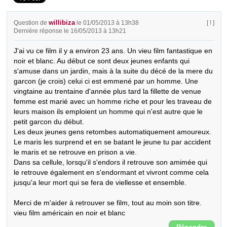
willibiza
Question de
le 01/05/2013 à 13h38
[ ! ]
Dernière réponse le 16/05/2013 à 13h21
J'ai vu ce film il y a environ 23 ans. Un vieu film fantastique en 
noir et blanc. Au début ce sont deux jeunes enfants qui 
s'amuse dans un jardin, mais à la suite du décé de la mere du 
garcon (je crois) celui ci est emmené par un homme. Une 
vingtaine au trentaine d'année plus tard la fillette de venue 
femme est marié avec un homme riche et pour les traveau de 
leurs maison ils emploient un homme qui n'est autre que le 
petit garcon du début.

Les deux jeunes gens retombes automatiquement amoureux. 
Le maris les surprend et en se batant le jeune tu par accident 
le maris et se retrouve en prison a vie.

Dans sa cellule, lorsqu'il s'endors il retrouve son amimée qui 
le retrouve également en s'endormant et vivront comme cela 
jusqu'a leur mort qui se fera de viellesse et ensemble.

Merci de m'aider à retrouver se film, tout au moin son titre. 
vieu film américain en noir et blanc