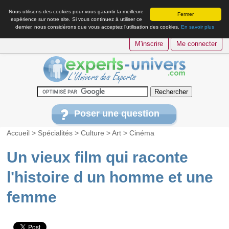
Nous utilisons des cookies pour vous garantir la meilleure
Fermer
expérience sur notre site. Si vous continuez à utiliser ce
dernier, nous considérons que vous acceptez l’utilisation des cookies.
En savoir plus
M'inscrire
Me connecter
Poser une question
Accueil
>
Spécialités
>
Culture
>
Art
>
Cinéma
Un vieux film qui raconte
l'histoire d un homme et une
femme