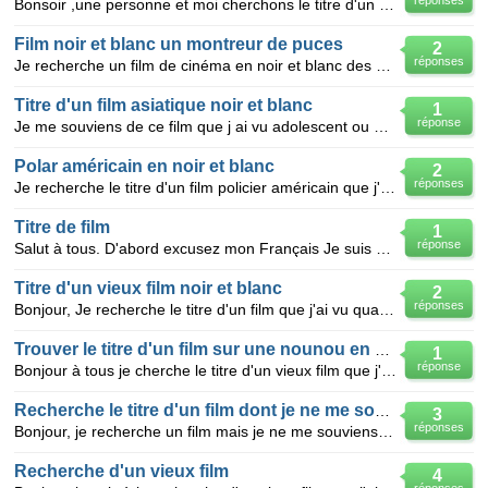
réponses
Bonsoir ,une personne et moi cherchons le titre d'un film ,vu une fois dans les années 70 . Résumé
Film noir et blanc un montreur de puces
2
réponses
Je recherche un film de cinéma en noir et blanc des années 50-60 dont j'ai oublié le titrre (vue plu
Titre d'un film asiatique noir et blanc
1
réponse
Je me souviens de ce film que j ai vu adolescent ou un homme asiatique se faisait tatouer au bambou
Polar américain en noir et blanc
2
réponses
Je recherche le titre d'un film policier américain que j'ai vu il y a 40/50 ans dont l'histoire se p
Titre de film
1
réponse
Salut à tous. D'abord excusez mon Français Je suis Rachid Rabini, je suis tunisien et je cherche
Titre d'un vieux film noir et blanc
2
réponses
Bonjour, Je recherche le titre d'un film que j'ai vu quand j'étais gamine (j'ai 60 ans) et je me ra
Trouver le titre d'un film sur une nounou en noir et blanc
1
réponse
Bonjour à tous je cherche le titre d'un vieux film que j'ai vu quand j'avais entre 9 et 11 ans . j'
Recherche le titre d'un film dont je ne me souviens plus
3
réponses
Bonjour, je recherche un film mais je ne me souviens plus du titre. Je crois que c'est un film amé
Recherche d'un vieux film
4