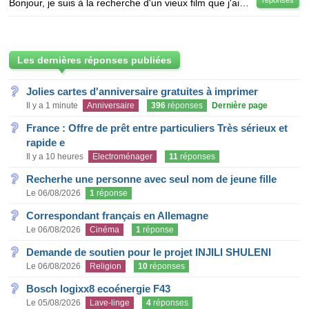
réponses
Bonjour, je suis à la recherche d'un vieux film que j'ai vu enfant (il y a au moins 20 ans). Le fil
Les dernières réponses publiées
Jolies cartes d'anniversaire gratuites à imprimer
Il y a 1 minute
Anniversaire
396
réponses
Dernière page
France : Offre de prêt entre particuliers Très sérieux et
rapide e
Il y a 10 heures
Electroménager
11
réponses
Recherhe une personne avec seul nom de jeune fille
Le 06/08/2026
1
réponse
Correspondant français en Allemagne
Le 06/08/2026
Cinéma
1
réponse
Demande de soutien pour le projet INJILI SHULENI
Le 06/08/2026
Religion
10
réponses
Bosch logixx8 ecoénergie F43
Le 05/08/2026
Lave-linge
4
réponses