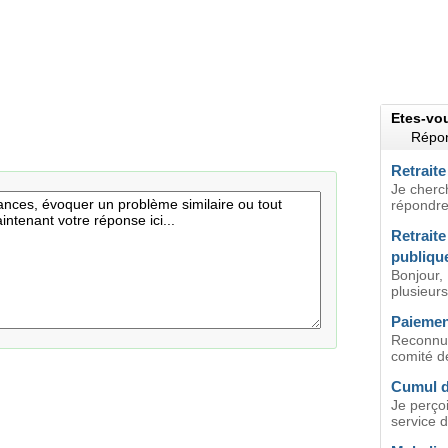
Etes-vo
Répon
Retraite
Je cherc
répondre 
Retraite
publiqu
Bonjour,
plusieurs
Paiement
Reconnue
comité d
Cumul de
Je perçoi
service d