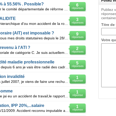
Posez vo
 à 55.56% . Possible?
6
réponses
Agent territorial mis à la retraite par le comité départementale de réforme pour incapacité totale
Publiez 
réponses
centaines
ALIDITE
3
réponses
J'ai été harcelée par un supérieur hierarchique d'ou mon accident de la route. Je suis en AT depuis
Titre de
poraire (AIT) est imposable ?
9
réponses
Je suis fonctionnaire et j'ai épuisé tous mes droits statutaires depuis le 28/02/2009 (CLM 3 ans pou
Votre qu
revenu à l'ATI ?
2
réponses
Bonjour, Je suis fonctionnaire territoriale de catégorie C. Je suis actuellement en congé longue
dité maladie professionnelle
5
réponses
Je suis en maladie professionnelle depuis 6 ans je vais être radié des cadres en invalidité je suis
ion invalidité
1
réponse
Bonjour, je suis en invalidité depuis juillet 2007, je viens de faire une rechute Accident du Travai
 somme
1
réponse
Travaillant dans la fonction publique jai eu un accident de travail,le rapport d'expertise mentionne
tion, IPP 20%,...salaire
1
réponse
Bonjour, Je suis en AT depuis le 16/11/2009. Accident reconnu imputable au service. Conclusion de l