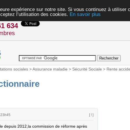
eure expérience sur notre site. Si vous continuez à utiliser
ceptez l’utilisation des cookies.
En savoir plus
61 634
mbres
tations sociales
>
Assurance maladie
>
Sécurité Sociale
>
Rente accide
ctionnaire
 23h45
[ ! ]
le depuis 2012,la commission de réforme après 