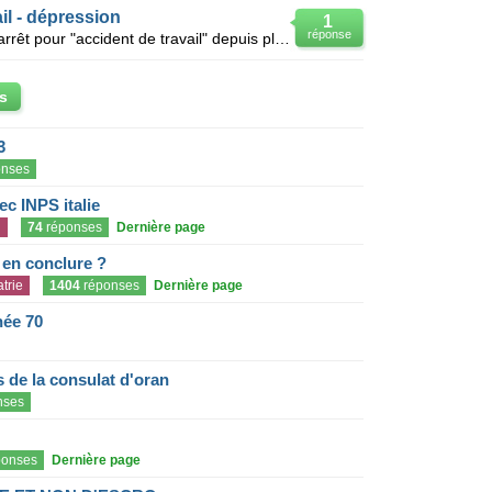
il - dépression
1
réponse
Un Fonctionnaire territorial est en arrêt pour "accident de travail" depuis plusieurs années suite à
s
3
nses
c INPS italie
n
74
réponses
Dernière page
e en conclure ?
trie
1404
réponses
Dernière page
née 70
de la consulat d'oran
nses
onses
Dernière page