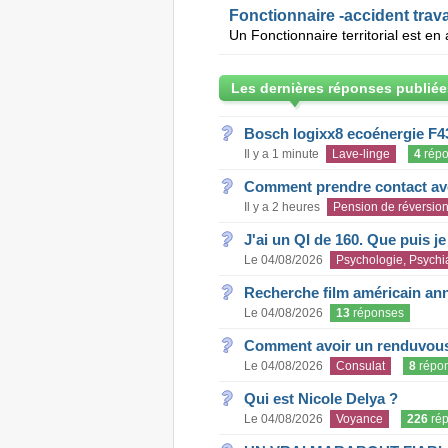
Fonctionnaire -accident trava
Les dernières réponses publiée
Bosch logixx8 ecoénergie F4
Il y a 1 minute
Lave-linge
4
répo
Comment prendre contact ave
Il y a 2 heures
Pension de réversio
J'ai un QI de 160. Que puis j
Le 04/08/2026
Psychologie, Psychia
Recherche film américain an
Le 04/08/2026
13
réponses
Comment avoir un renduvous 
Le 04/08/2026
Consulat
8
répo
Qui est Nicole Delya ?
Le 04/08/2026
Voyance
226
rép