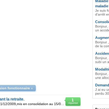
Maladie 
maladie
Je suis 
d'arrêt e
Consolid
Bonjour, 
un accide
Augment
Bonjour ,
de la co
Accident
Bonjour, 
subi un a
Modalité
Bonjour, 
une alloc
Demande
sion fonctionnaire
»
J ai eu u
perdu 30
nt la retraite.
1
réponse
Victime d'un accident de travail au 1/12/2009,mis en consolidation au 15/06/2010 après expertise mon