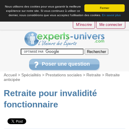
Nous utilisons des cookies pour vous garantir la meilleure
Fermer
expérience sur notre site. Si vous continuez à utiliser ce
dernier, nous considérons que vous acceptez l’utilisation des cookies.
En savoir plus
M'inscrire
Me connecter
Poser une question
Accueil
>
Spécialités
>
Prestations sociales
>
Retraite
>
Retraite
anticipée
Retraite pour invalidité
fonctionnaire