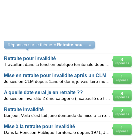
Réponses sur le thème «
Retraite pour invalidité fonctionnaire
»
Retraite pour invalidité
3
réponses
Travaillant dans la fonction publique territoriale depuis 1982, J'ai été mise en arrêt longue malad
Mise en retraite pour invalidite aprés un CLM
1
réponse
Je suis en CLM depuis 1ans et demi, je vais faire mon renouvellement mais en août 2011 j'aurai 60 an
A quelle date serai je en retraite ??
8
réponses
Je suis en invalidité 2 ème catégorie (incapacité de travailler), depuis plus de 10 ans et j'aimerai
Retraite invalidité
2
réponses
Bonjour, Voilà c'est fait ,une demande de mise à la retraite pour invalidité Fonction publique depu
Mise à la retraite pour invalidité
1
réponse
Dans la Fonction Publique Territoriale depuis 1971, Je termine un CLD, après des problèmes de santé.