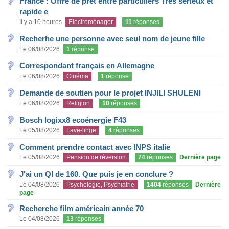
France : Offre de prêt entre particuliers Très sérieux et
rapide e
Il y a 10 heures
Electroménager
11
réponses
Recherhe une personne avec seul nom de jeune fille
Le 06/08/2026
1
réponse
Correspondant français en Allemagne
Le 06/08/2026
Cinéma
1
réponse
Demande de soutien pour le projet INJILI SHULENI
Le 06/08/2026
Religion
10
réponses
Bosch logixx8 ecoénergie F43
Le 05/08/2026
Lave-linge
4
réponses
Comment prendre contact avec INPS italie
Le 05/08/2026
Pension de réversion
74
réponses
Dernière page
J'ai un QI de 160. Que puis je en conclure ?
Le 04/08/2026
Psychologie, Psychiatrie
1404
réponses
Dernière
page
Recherche film américain année 70
Le 04/08/2026
13
réponses