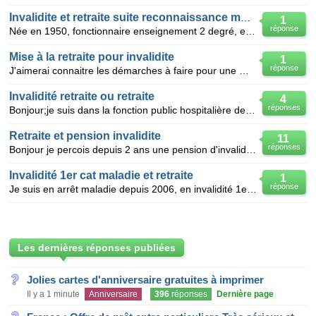
Invalidite et retraite suite reconnaissance mdph
1
réponse
Née en 1950, fonctionnaire enseignement 2 degré, en congé maladie ordinaire depuis avril 2012 doss
Mise à la retraite pour invalidite
1
réponse
J'aimerai connaitre les démarches à faire pour une mise à la retraite pour invalidite étant en longu
Invalidité retraite ou retraite
4
réponses
Bonjour;je suis dans la fonction public hospitalière depuis 17 ans. je suis en congé maladie de lon
Retraite et pension invalidite
11
réponses
Bonjour je percois depuis 2 ans une pension d'invalidite categories 1 j'aimerai savoir si cela a u
Invalidité 1er cat maladie et retraite
1
réponse
Je suis en arrêt maladie depuis 2006, en invalidité 1er cat depuis janvier 2011 mais toujours en arr
Les dernières réponses publiées
Jolies cartes d'anniversaire gratuites à imprimer
Il y a 1 minute
Anniversaire
396
réponses
Dernière page