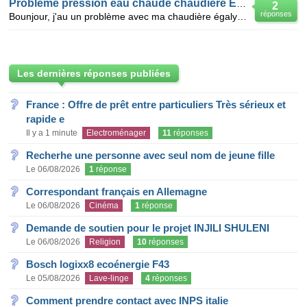
Problème pression eau chaude chaudière ELM LEBLANC
2
réponses
Bounjour, j'au un problème avec ma chaudière égalys. J'ai eu une fuite à ma résistence de chauffage
Les dernières réponses publiées
France : Offre de prêt entre particuliers Très sérieux et
rapide e
Il y a 1 minute
Electroménager
11
réponses
Recherhe une personne avec seul nom de jeune fille
Le 06/08/2026
1
réponse
Correspondant français en Allemagne
Le 06/08/2026
Cinéma
1
réponse
Demande de soutien pour le projet INJILI SHULENI
Le 06/08/2026
Religion
10
réponses
Bosch logixx8 ecoénergie F43
Le 05/08/2026
Lave-linge
4
réponses
Comment prendre contact avec INPS italie