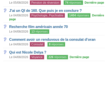
Le 05/08/2026
Pension de réversion
74
réponses
Dernière page
J'ai un QI de 160. Que puis je en conclure ?
Le 04/08/2026
Psychologie, Psychiatrie
1404
réponses
Dernière
page
Recherche film américain année 70
Le 04/08/2026
13
réponses
Comment avoir un renduvous de la consulat d'oran
Le 04/08/2026
Consulat
8
réponses
Qui est Nicole Delya ?
Le 04/08/2026
Voyance
226
réponses
Dernière page