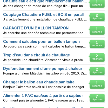
Chauffe eau electrique remplacement ballon tampon
1
réponse
Je doit changer de mode de chauffage flioul pour une pompe a chaleur ou chaudiere a granules m
Couplage Chaudiere FUEL et BOIS en parallele
3
réponses
J'ai actuellement une installation de chauffage FUEL relativemen puissante qui envoit sur un colle
CAPACITE D'UN BALLON TAMPON
1
réponse
Je cherche une donnée technique me permettant de calculer la capacité en litres, d'un ballon tampon
Comment calcules pour un ballon tampon
1
réponse
Je vourdrais savoir comment calcules le ballon tampon que je doit prendre pour un instalation de cha
Trop d'eau dans circuit de chauffage
2
réponses
Je possède une chaudière Viessmann vitola à production d'eau chaude, depuis quelques temps je suis o
Dysfonctionnement d'une pompe à chaleur air/eau Mitsubishi
2
réponses
Pompe à chaleur Mitsubishi installée en déc 2010. Disjoncteur général saute en janv 2013. Le lendem
Changer le ballon eau chaude.sanitaire.
1
réponse
Bonjour.J'aimerais savoir si il est possible de changer le ballon eau chaude sanitaire sur une chaud
Alimenter 1 PAC eau/eau à partir du capteur solaire thermik
7
réponses
Comment puis je alimenter 1 PAC eau/eau avec l'eau circulant dans mes capteurs solaires thermiques o