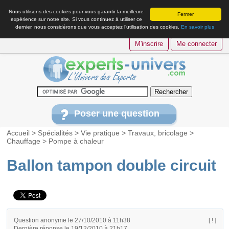
Nous utilisons des cookies pour vous garantir la meilleure
Fermer
expérience sur notre site. Si vous continuez à utiliser ce
dernier, nous considérons que vous acceptez l’utilisation des cookies.
En savoir plus
M'inscrire
Me connecter
Poser une question
Accueil
>
Spécialités
>
Vie pratique
>
Travaux, bricolage
>
Chauffage
>
Pompe à chaleur
Ballon tampon double circuit
Question anonyme le 27/10/2010 à 11h38
[ ! ]
Dernière réponse le 19/12/2010 à 21h17