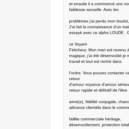
et ensuite il a commencé une nouv
faiblesse sexuelle. Avec les 

problèmes j’ai perdu mon boulot, j
J’ai fait la connaissance d’un mai
essayé avec ce alpha LOUDE . G
ce Voyant

Féticheur, Mon mari est revenu à
magique, j'ai été désenvoûté je ne 
travail et tout est rentré dans 

l’ordre. Vous pouvez contacter c
retour

d'amour voyance d'amour sérieuse
retour rapide et définitif de l'être 

aimé(e), fidélité conjugale, chanc
attirance clientèle dans le comme
faillite commerciale héritage,

désenvoûtement, protection totale