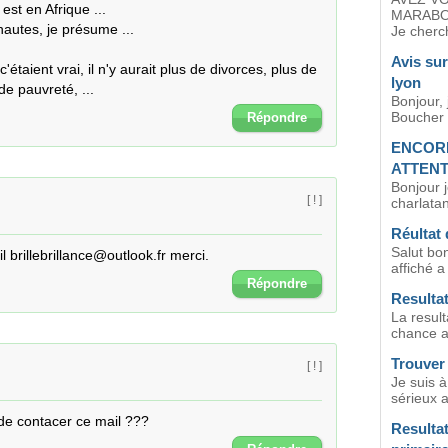
st en Afrique ...

MARABO
utes, je présume ...

Je cherch
Avis su
'étaient vrai, il n'y aurait plus de divorces, plus de 
lyon
de pauvreté, ...
Bonjour, 
Boucher a
Répondre
ENCORE
ATTENT
Bonjour 
[ ! ]
charlatan
Réultat 
Salut bon
 brillebrillance@outlook.fr merci.
affiché a
Répondre
Resulta
La result
chance a 
Trouver
[ ! ]
Je suis 
sérieux a
de contacer ce mail ???
Resulta