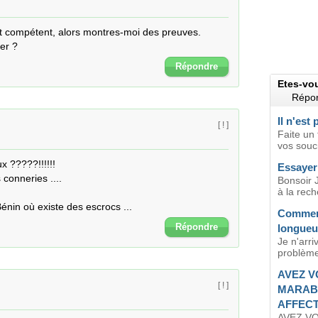
 et compétent, alors montres-moi des preuves.

er ?
Répondre
Etes-vo
Répon
Il n'est
[ ! ]
Faite un
vos soucis
 ?????!!!!!!

Essayer
conneries ....

Bonsoir J
à la rech
Bénin où existe des escrocs ...
Comment
Répondre
longueu
Je n'arri
problème 
AVEZ V
[ ! ]
MARAB
AFFECT
AVEZ V