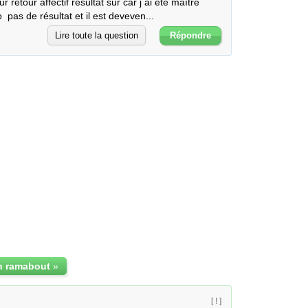
etour affectif résultat sûr car j ai été maître 
 pas de résultat et il est deveven...
Lire toute la question
Répondre
n ramabout
»
[ ! ]