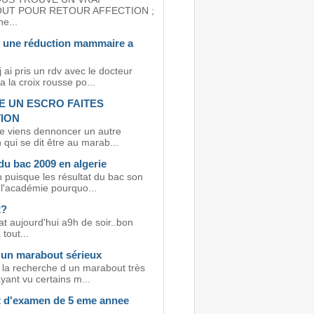
UT POUR RETOUR AFFECTION ;
e...
r une réduction mammaire a
j ai pris un rdv avec le docteur
 la croix rousse po...
 UN ESCRO FAITES
ION
je viens dennoncer un autre
 qui se dit être au marab...
du bac 2009 en algerie
 puisque les résultat du bac son
 l'académie pourquo...
t?
at aujourd'hui a9h de soir..bon
tout...
 un marabout sérieux
à la recherche d un marabout très
yant vu certains m...
t d'examen de 5 eme annee