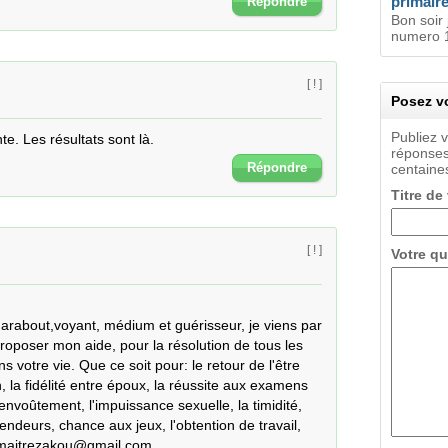
primair
Répondre
Bon soir 
numero 1
[ ! ]
Posez vo
Publiez 
. Les résultats sont là.
réponses
Répondre
centaines
Titre de
[ ! ]
Votre qu
arabout,voyant, médium et guérisseur, je viens par 
roposer mon aide, pour la résolution de tous les 
votre vie. Que ce soit pour: le retour de l'être 
on, la fidélité entre époux, la réussite aux examens 
-envoûtement, l'impuissance sexuelle, la timidité, 
vendeurs, chance aux jeux, l'obtention de travail, 
l: maitrezakou@gmail.com