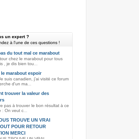
us un expert ?
dez à l'une de ces questions !
 pas du tout mal ce marabout
 tour chez le marabout pour tous
 , je dis bien tou...
 le marabout espoir
e suis canadien, j'ai visité ce forum
erche d'un ma...
 trouver la valeur des
rs
ve pas à trouver le bon résultat à ce
: On veut c...
OUS TROUVE UN VRAI
OUT POUR RETOUR
ION MERCI
OUS TROUVE UN VRAI