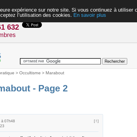
eure expérience sur notre site. Si vous continuez à utiliser
ceptez l’utilisation des cookies.
En savoir plus
61 632
mbres
pratique
>
Occultisme
>
Marabout
mabout - Page 2
8 à 07h48
[ ! ]
h23