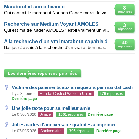
Marabout et son efficacite
8
réponses
Qui connait le marabout Nouhan Conde merci de votre reponse
Recherche sur Medium Voyant AMOLES
3
réponses
Qui est maître Kader AMOLES? est-il vraiment un vrais marabout ou un faut marabout?
A la recherche d'un vrai marabout capable de m'apporter des solutions
40
réponses
Bonjour Je suis à la recherche d'un vrai et bon marabout capable de m'aider à trouver des solutions
Les dernières réponses publiées
Victime des paiements aux arnaqueurs par mandat cash
Il y a 3 heures
Mandat Cash et Western Union
476
réponses
Dernière page
Une jolie texte pour sa meilleur amie
Le 07/08/2026
Amitié
1661
réponses
Dernière page
Jolies cartes d'anniversaire gratuites à imprimer
Le 07/08/2026
Anniversaire
396
réponses
Dernière page