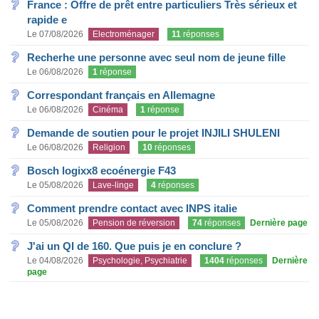
France : Offre de prêt entre particuliers Très sérieux et
rapide e
Le 07/08/2026
Electroménager
11
réponses
Recherhe une personne avec seul nom de jeune fille
Le 06/08/2026
1
réponse
Correspondant français en Allemagne
Le 06/08/2026
Cinéma
1
réponse
Demande de soutien pour le projet INJILI SHULENI
Le 06/08/2026
Religion
10
réponses
Bosch logixx8 ecoénergie F43
Le 05/08/2026
Lave-linge
4
réponses
Comment prendre contact avec INPS italie
Le 05/08/2026
Pension de réversion
74
réponses
Dernière page
J'ai un QI de 160. Que puis je en conclure ?
Le 04/08/2026
Psychologie, Psychiatrie
1404
réponses
Dernière
page