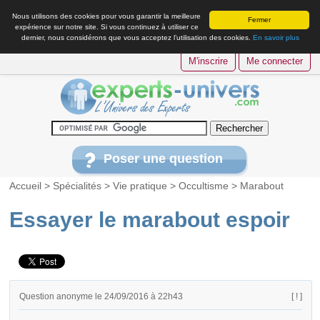
Nous utilisons des cookies pour vous garantir la meilleure
Fermer
expérience sur notre site. Si vous continuez à utiliser ce
dernier, nous considérons que vous acceptez l’utilisation des cookies.
En savoir plus
M'inscrire
Me connecter
Poser une question
Accueil
>
Spécialités
>
Vie pratique
>
Occultisme
>
Marabout
Essayer le marabout espoir
Question anonyme le 24/09/2016 à 22h43
[ ! ]