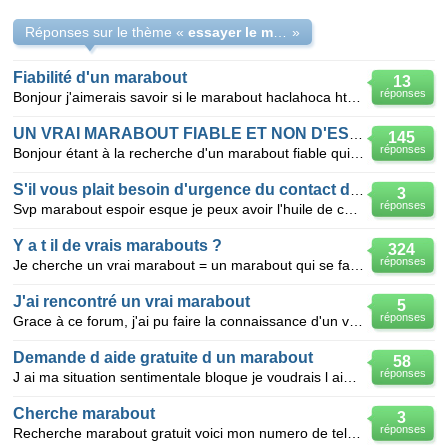
Réponses sur le thème «
essayer le marabout espoir
»
Fiabilité d'un marabout
13
réponses
Bonjour j'aimerais savoir si le marabout haclahoca http://m.marabout-haclahoca.webnode.fr Es
UN VRAI MARABOUT FIABLE ET NON D'ESCRO
145
réponses
Bonjour étant à la recherche d'un marabout fiable qui nous font payer apres les résultats je me diri
S'il vous plait besoin d'urgence du contact du marabout espoir
3
réponses
Svp marabout espoir esque je peux avoir l'huile de chance ?? svp je n'arrive plus a trouvé le cont
Y a t il de vrais marabouts ?
324
réponses
Je cherche un vrai marabout = un marabout qui se fait payé apres les bons resultats mais je pense
J'ai rencontré un vrai marabout
5
réponses
Grace à ce forum, j'ai pu faire la connaissance d'un vrai marabout, du nom de maître Zakou, et ceci
Demande d aide gratuite d un marabout
58
réponses
J ai ma situation sentimentale bloque je voudrais l aide gratuite d un marabout sincere merci urgent
Cherche marabout
3
réponses
Recherche marabout gratuit voici mon numero de tel 09 84 19 88 45