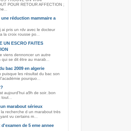
UT POUR RETOUR AFFECTION ;
e...
r une réduction mammaire a
j ai pris un rdv avec le docteur
 la croix rousse po...
 UN ESCRO FAITES
ION
je viens dennoncer un autre
 qui se dit être au marab...
du bac 2009 en algerie
 puisque les résultat du bac son
 l'académie pourquo...
t?
at aujourd'hui a9h de soir..bon
tout...
 un marabout sérieux
à la recherche d un marabout très
yant vu certains m...
t d'examen de 5 eme annee