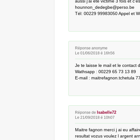
aussi j'ai été victime 3 fois et c
hounnon_dedegbe@perso.be

Tél: 00229 99983050 Appel et 
Réponse anonyme
Le 01/06/2018 é 16h56
Je te laisse le mail et le contact
Wathsapp : 00229 65 73 13 89

E-mail : maitrefagnon.tchetula 
Isabelle72
Réponse de
Le 21/09/2018 é 10h07
Maitre fagnon merci j ai eu affai
resultat vozus voulez l argent ar