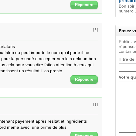
primair
Répondre
Bon soir 
numero 1
[ ! ]
Posez vo
Publiez 
rlatans. 

réponses
centaines
taleb ou peut importe le nom qu il porte il ne 
pour la persuadé d accepter non loin dela un bon 
Titre de
us cela pour vous dire faites attention à ceux qui 
ntissent un résultat illico presto .
Votre qu
Répondre
[ ! ]
ntenant payement après resltat et ingrédients 
ord même avec  une prime de plus
Répondre