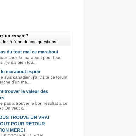
us un expert ?
dez à l'une de ces questions !
 pas du tout mal ce marabout
 tour chez le marabout pour tous
 , je dis bien tou...
 le marabout espoir
e suis canadien, j'ai visité ce forum
erche d'un ma...
 trouver la valeur des
rs
ve pas à trouver le bon résultat à ce
: On veut c...
OUS TROUVE UN VRAI
OUT POUR RETOUR
ION MERCI
OUS TROUVE UN VRAI