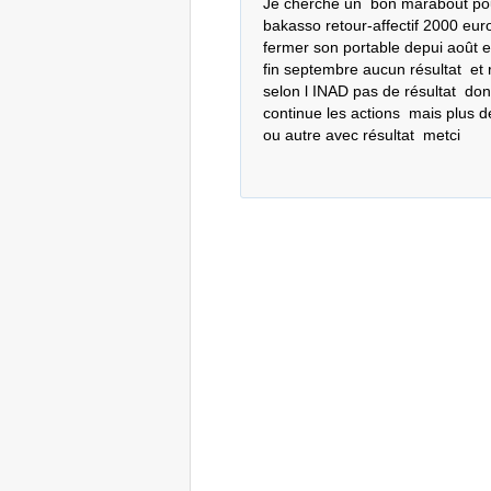
Je cherche un  bon marabout pour r
bakasso retour-affectif 2000 euro 
fermer son portable depui août e
fin septembre aucun résultat  et r
selon l INAD pas de résultat  don
continue les actions  mais plus 
ou autre avec résultat  metci