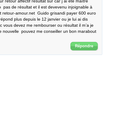
etour affectif résultat sûr car j ai été maître 
 pas de résultat et il est devevenu injoignable à 
t retour-amour.net  Guido grisandi payer 600 euro 
épond plus depuis le 12 janvier ou je lui ai dis 
c vous devez me rembourser ou résultat il m’a je 
de nouvelle  pouvez me conseiller un bon marabout 
Répondre