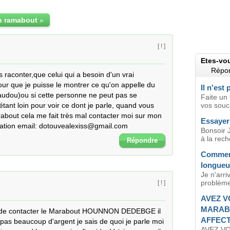
n ramabout
»
[ ! ]
Etes-vo
Répon
 raconter,que celui qui a besoin d'un vrai 
r que je puisse le montrer ce qu'on appelle du 
Il n'est
(Vaudou)ou si cette personne ne peut pas se 
Faite un
étant loin pour voir ce dont je parle, quand vous 
vos soucis
rabout cela me fait très mal contacter moi sur mon 
Essayer
mation email: dotouvealexiss@gmail.com
Bonsoir J
à la rech
Répondre
Comment
longueu
Je n'arri
problème 
[ ! ]
AVEZ V
MARAB
 de contacter le Marabout HOUNNON DEDEBGE il 
AFFECT
pas beaucoup d'argent je sais de quoi je parle moi 
AVEZ V