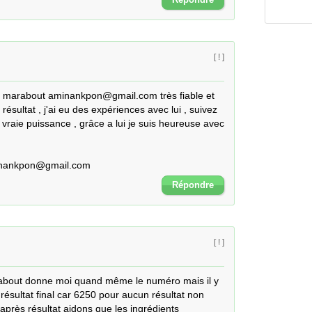
[ ! ]
 marabout aminankpon@gmail.com très fiable et 
ésultat , j'ai eu des expériences avec lui , suivez 
 vraie puissance , grâce a lui je suis heureuse avec 
minankpon@gmail.com
Répondre
[ ! ]
about donne moi quand même le numéro mais il y 
ésultat final car 6250 pour aucun résultat non 
 après résultat aidons que les ingrédients