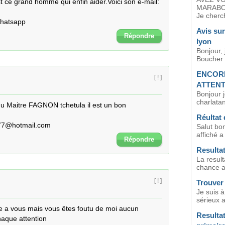
'est ce grand homme qui enfin aider.Voici son e-mail: 
MARABO
Je cherch
Whatsapp
Avis su
Répondre
lyon
Bonjour, 
Boucher a
ENCORE
[ ! ]
ATTENT
Bonjour 
charlatan
 du Maitre FAGNON tchetula il est un bon 

Réultat 
777@hotmail.com
Salut bon
affiché a
Répondre
Resulta
La result
chance a 
[ ! ]
Trouver
Je suis 
sérieux a
re a vous mais vous êtes foutu de moi aucun 
Resulta
naque attention