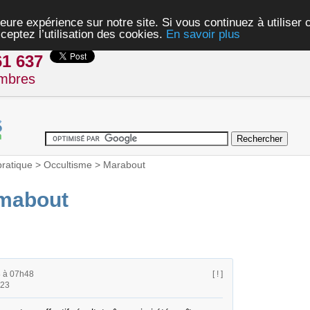
eure expérience sur notre site. Si vous continuez à utiliser
ceptez l’utilisation des cookies.
En savoir plus
61 637
mbres
pratique
>
Occultisme
>
Marabout
amabout
8 à 07h48
[ ! ]
h23