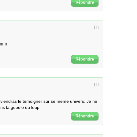
Répondre
[ ! ]
!!!

Répondre
[ ! ]
 reviendras le témoigner sur se même univers. Je ne 
ns la gueule du loup.
Répondre