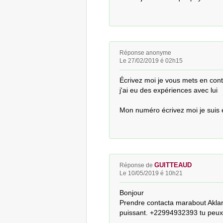
Réponse anonyme
Le 27/02/2019 é 02h15
Écrivez moi je vous mets en cont
j'ai eu des expériences avec lui 

Mon numéro écrivez moi je suis
GUITTEAUD
Réponse de
Le 10/05/2019 é 10h21
Bonjour

Prendre contacta marabout Aklan
puissant. +22994932393 tu peux l