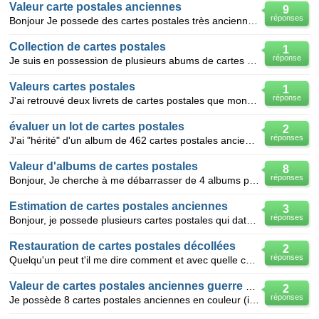
Valeur carte postales anciennes
9
réponses
Bonjour Je possede des cartes postales très anciennes dAlsace j'ai voulue les vendre et on voulait
Collection de cartes postales
1
réponse
Je suis en possession de plusieurs abums de cartes postales, des albums sur la guerre, sur verdun d'
Valeurs cartes postales
1
réponse
J'ai retrouvé deux livrets de cartes postales que mon mari avait.... pouvez vous me les estimer ????
évaluer un lot de cartes postales
2
réponses
J'ai "hérité" d'un album de 462 cartes postales anciennes, la plupart en noir et blanc datant pour l
Valeur d'albums de cartes postales
8
réponses
Bonjour, Je cherche à me débarrasser de 4 albums photos remplis de cartes postales, plus ou moins
Estimation de cartes postales anciennes
3
réponses
Bonjour, je possede plusieurs cartes postales qui date environ d'une bonne trentaine d'années. Il s
Restauration de cartes postales décollées
2
réponses
Quelqu'un peut t'il me dire comment et avec quelle colle restaurer des cartes postales anciennes ( a
Valeur de cartes postales anciennes guerre mondial
2
réponses
Je possède 8 cartes postales anciennes en couleur (image) des combats de la 1ère guerre mondiale, ce