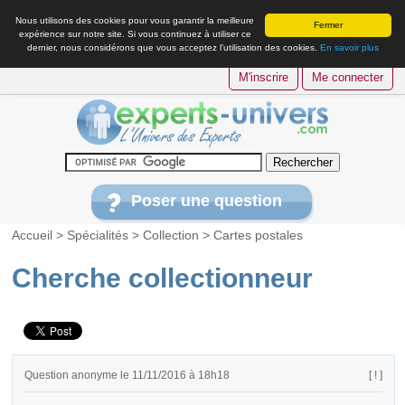
Nous utilisons des cookies pour vous garantir la meilleure
Fermer
expérience sur notre site. Si vous continuez à utiliser ce
dernier, nous considérons que vous acceptez l’utilisation des cookies.
En savoir plus
M'inscrire
Me connecter
Poser une question
Accueil
>
Spécialités
>
Collection
>
Cartes postales
Cherche collectionneur
Question anonyme le 11/11/2016 à 18h18
[ ! ]