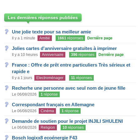
Les dernières réponses publiées
Une jolie texte pour sa meilleur amie
Il y a 1 minute
Amitié
1661
réponses
Dernière page
Jolies cartes d'anniversaire gratuites à imprimer
Il y a 10 heures
Anniversaire
396
réponses
Dernière page
France : Offre de prêt entre particuliers Très sérieux et
rapide e
Il y a 1 jours
Electroménager
11
réponses
Recherhe une personne avec seul nom de jeune fille
Le 06/08/2026
1
réponse
Correspondant français en Allemagne
Le 06/08/2026
Cinéma
1
réponse
Demande de soutien pour le projet INJILI SHULENI
Le 06/08/2026
Religion
10
réponses
Bosch logixx8 ecoénergie F43