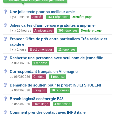
Les dernières réponses publiées
Une jolie texte pour sa meilleur amie
Il y a 1 minute
Amitié
1661
réponses
Dernière page
Jolies cartes d'anniversaire gratuites à imprimer
Il y a 10 heures
Anniversaire
396
réponses
Dernière page
France : Offre de prêt entre particuliers Très sérieux et
rapide e
Il y a 1 jours
Electroménager
11
réponses
Recherhe une personne avec seul nom de jeune fille
Le 06/08/2026
1
réponse
Correspondant français en Allemagne
Le 06/08/2026
Cinéma
1
réponse
Demande de soutien pour le projet INJILI SHULENI
Le 06/08/2026
Religion
10
réponses
Bosch logixx8 ecoénergie F43
Le 05/08/2026
Lave-linge
4
réponses
Comment prendre contact avec INPS italie