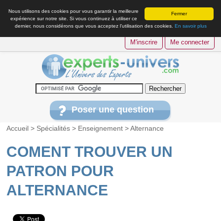
Nous utilisons des cookies pour vous garantir la meilleure
Fermer
expérience sur notre site. Si vous continuez à utiliser ce
dernier, nous considérons que vous acceptez l’utilisation des cookies.
En savoir plus
M'inscrire
Me connecter
Poser une question
Accueil
>
Spécialités
>
Enseignement
>
Alternance
COMENT TROUVER UN
PATRON POUR
ALTERNANCE