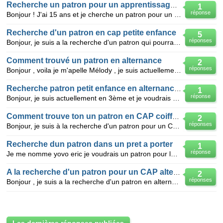
Recherche un patron pour un apprentissage en alternance
1
réponse
Bonjour ! J'ai 15 ans et je cherche un patron pour un cap en commerce et vus mon jeune âge g beaucou
Recherche d'un patron en cap petite enfance
5
réponses
Bonjour, je suis a la recherche d'un patron qui pourra me permettre de suivre ma formation CAP PETIT
Comment trouvé un patron en alternance
2
réponses
Bonjour , voila je m'apelle Mélody , je suis actuellement en 3e et je recherche un patron pour faire
Recherche patron petit enfance en alternance (41)
1
réponse
Bonjour, je suis actuellement en 3ème et je voudrais faire un apprentissage en alternance c'est pour
Comment trouve ton un patron en CAP coiffure ?
2
réponses
Bonjour, je suis à la recherche d'un patron pour un CAP coiffure en region parisienne ou paris en al
Recherche dun patron dans un pret a porter
1
réponse
Je me nomme yovo eric je voudrais un patron pour la vente de lequipement de la personne.offet j ai r
A la recherche d'un patron pour un CAP alternace en petite enfance
2
réponses
Bonjour , je suis a la recherche d'un patron en alternance dans la petite enfance qui serait prê