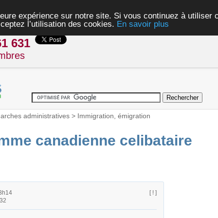
eure expérience sur notre site. Si vous continuez à utiliser
ceptez l’utilisation des cookies.
En savoir plus
61 631
mbres
rches administratives
>
Immigration, émigration
mme canadienne celibataire
23h14
[ ! ]
h32