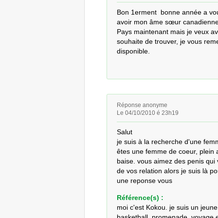
Bon 1erment  bonne année a vous
avoir mon âme sœur canadienne  
Pays maintenant mais je veux a
souhaite de trouver, je vous reme
disponible.
Réponse anonyme
Le 04/10/2010 é 23h19
Salut 

je suis à la recherche d'une femm
êtes une femme de coeur, plein a
baise. vous aimez des penis qui v
de vos relation alors je suis là po
une reponse vous
Référence(s) :
moi c'est Kokou. je suis un jeune 
basketball, promenade, voyage e