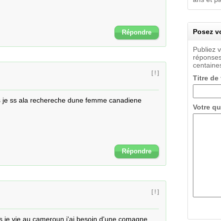
Posez vo
Répondre
Publiez 
réponses
centaines
[ ! ]
Titre de
 je ss ala rechereche dune femme canadiene  
Votre qu
Répondre
[ ! ]
ns je vie au cameroun j'ai besoin d'une comagne 