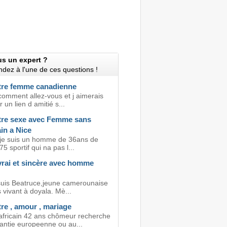
us un expert ?
dez à l'une de ces questions !
re femme canadienne
comment allez-vous et j aimerais
r un lien d amitié s...
re sexe avec Femme sans
in a Nice
 je suis un homme de 36ans de
5 sportif qui na pas l...
rai et sincère avec homme
 suis Beatruce,jeune camerounaise
vivant à doyala. Mè...
re , amour , mariage
ricain 42 ans chômeur recherche
ntie europeenne ou au...