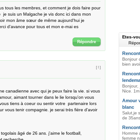
 tous les membres, et comment je dois faire pour 
je suis un Malgache je vis donc ici dans mon 
voir mon âme sœur de même aujourd'hui je 
rci d'avance pour tous et mon e-mai es  
Etes-vo
Répondre
Répon
Rencont
Bonjour 
bien avoi
[ ! ]
Rencont
lendema
Bonjour,
e canadienne avec qui je peux faire la vie. si vous 
Nice. 1m7
mour, aimant tourner dans le lie lorsqu'on vous 
Amour v
ous tiens à coeur ou sentir votre  partenaire lors 
blanc
ur vous tenir compagnie. je serai très fière d'avoir  
Salut,je
de 35ans 
Rencont
togolais âgé de 26 ans. j'aime le football,
Homme af
femme na
t recherche.