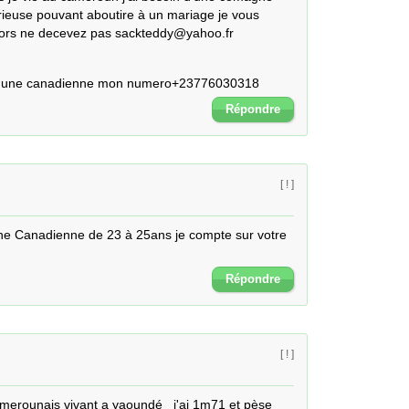
ieuse pouvant aboutire à un mariage je vous 
lors ne decevez pas sackteddy@yahoo.fr
vec une canadienne mon numero+23776030318
Répondre
[ ! ]
une Canadienne de 23 à 25ans je compte sur votre 
Répondre
[ ! ]
amerounais vivant a yaoundé   j'ai 1m71 et pèse 