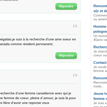
Rencont
Répondre
sûr et d
Comment 
ou améri
Homme f
[ ! ]
pologne
Un homme
égalais,je suis à la recherche d'une ame soeur en 
45ans cel
canada comme résident permanent;

Recherc
Je cherc
coeur ouv
Répondre
Contact
Je voudr
femme au
[ ! ]
Rencont
Rencontr
metis...
 recherche d'une femme canadienne avec qui je 
Jeune h
ne femme de coeur, pleine d`amour, je suis là pour 
femme c
ès fière d'avoir une reponse vous
Je suis 
ans et pa