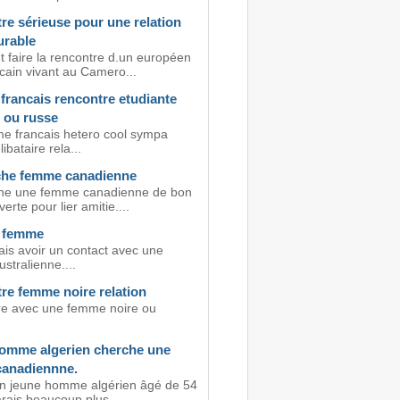
re sérieuse pour une relation
urable
faire la rencontre d.un européen
cain vivant au Camero...
rancais rencontre etudiante
 ou russe
 francais hetero cool sympa
ibataire rela...
he femme canadienne
he une femme canadienne de bon
erte pour lier amitie....
 femme
ais avoir un contact avec une
stralienne....
re femme noire relation
e avec une femme noire ou
omme algerien cherche une
anadiennne.
un jeune homme algérien âgé de 54
rais beaucoup plus...