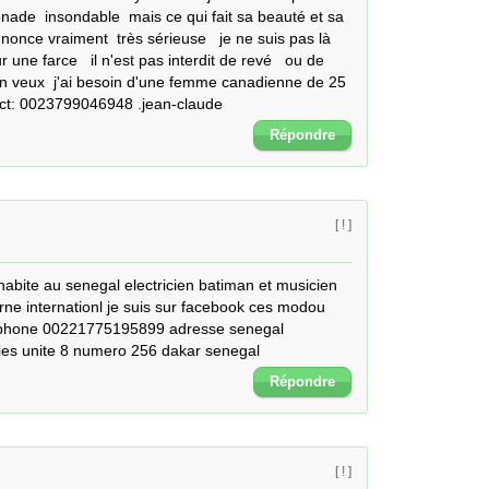
onade  insondable  mais ce qui fait sa beauté et sa 
nonce vraiment  très sérieuse   je ne suis pas là 
ne farce   il n'est pas interdit de revé   ou de 
on veux  j'ai besoin d'une femme canadienne de 25 
tact: 0023799046948 .jean-claude
Répondre
[ ! ]
bite au senegal electricien batiman et musicien 
ourne internationl je suis sur facebook ces modou 
ephone 00221775195899 adresse senegal 
es unite 8 numero 256 dakar senegal
Répondre
[ ! ]