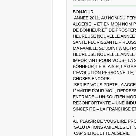
Le 09/02/2011 é 13h07
BONJOUR   

 ANNEE 2011, AU NOM DU PERSONNEL DE LA SOCIETE « CAP SILHOUETTE 
ALGERIE  » ET EN MON NOM 
DE BONHEUR ET DE PROSPERI
HEUREUSE NOUVELLE ANNEE 20
SANTE FLORISSANTE – REUSS
MA FAMILLE SE JOINT A MOI 
HEUREUSE NOUVELLE ANNEE 20
IMPORTANT POUR VOUS= LA SANT
BONHEUR, LE PLAISIR, LA GRA
L'EVOLUTION PERSONNELLE, 
CHOSES ENCORE .... 

 SERIEZ VOUS PRETE   A ACCEPTER MON AMITIE  ? 

L’ AMITIE POUR MOI , REPRE
ENTRAIDE – UN SOUTIEN MOR
RECONFORTANTE – UNE INDUL
SINCERITE – LA FRANCHISE E
. 

AU PLAISIR DE VOUS LIRE PR
 SALUTATIONS AMICALES ET  SINCERES 

 CAP SILHOUETTE ALGERIE 
