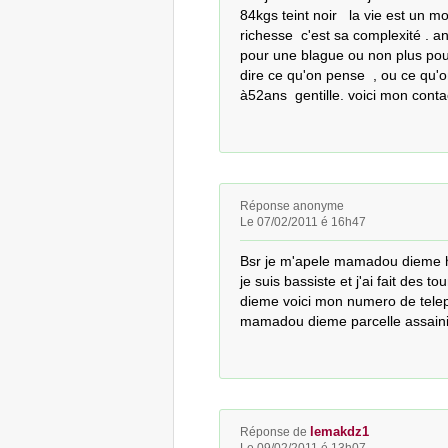
84kgs teint noir   la vie est un m
richesse  c'est sa complexité . an
pour une blague ou non plus pour u
dire ce qu'on pense  , ou ce qu'
à52ans  gentille. voici mon con
Réponse anonyme
Le 07/02/2011 é 16h47
Bsr je m'apele mamadou dieme ha
je suis bassiste et j'ai fait des t
dieme voici mon numero de tel
mamadou dieme parcelle assaini
lemakdz1
Réponse de