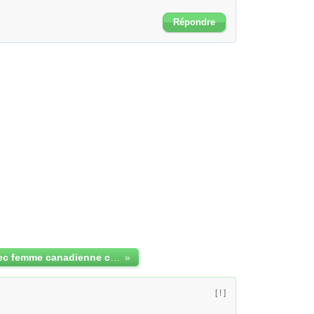
Répondre
contact avec femme canadienne celibataire
»
[ ! ]