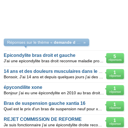
Réponses sur le thème «
demande d aide svp
»
Epicondylite bras droit et gauche
5
réponses
J'ai une epicondylite bras droit reconnue maladie professionnelle (bras immobilisé) je dois me faire
14 ans et des douleurs musculaires dans le bras gauche.
1
réponse
Bonsoir, J'ai 14 ans et depuis quelques jours j'ai des douleurs musculaires dans mon bras gauche.
épycondilite xone
1
réponse
Bonjour j'ai eu une épicondylite en 2010 au bras droit : kiné et faire travailler le bras gauche po
Bras de suspension gauche xantia 16
1
réponse
Quel est le prix d'un bras de suspension neuf pour xantia 16 injection année 1995 et où l'acheter?
REJET COMMISSION DE REFORME
1
réponse
Je suis fonctionnaire j'ai une épicondylite droite reconnue en maladie professionnelle , j'ai une ép