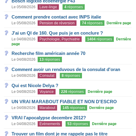
Bosch logixx8 ecoénergie F43
Le 05/08/2026
Lave-linge
4
réponses
Comment prendre contact avec INPS italie
Le 05/08/2026
Pension de réversion
74
réponses
Dernière page
J'ai un QI de 160. Que puis je en conclure ?
Le 04/08/2026
Psychologie, Psychiatrie
1404
réponses
Dernière
page
Recherche film américain année 70
Le 04/08/2026
13
réponses
Comment avoir un renduvous de la consulat d'oran
Le 04/08/2026
Consulat
8
réponses
Qui est Nicole Delya ?
Le 04/08/2026
Voyance
226
réponses
Dernière page
UN VRAI MARABOUT FIABLE ET NON D'ESCRO
Le 04/08/2026
Marabout
145
réponses
Dernière page
VRAI l'apocalypse decembre 2012?
Le 04/08/2026
Evènements
53
réponses
Dernière page
Trouver un film dont je me rappele pas le titre