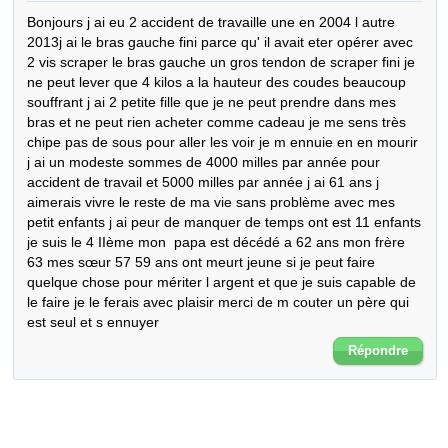
Bonjours j ai eu 2 accident de travaille une en 2004 l autre 
2013j ai le bras gauche fini parce qu' il avait eter opérer avec 
2 vis scraper le bras gauche un gros tendon de scraper fini je 
ne peut lever que 4 kilos a la hauteur des coudes beaucoup 
souffrant j ai 2 petite fille que je ne peut prendre dans mes 
bras et ne peut rien acheter comme cadeau je me sens très 
chipe pas de sous pour aller les voir je m ennuie en en mourir 
j ai un modeste sommes de 4000 milles par année pour 
accident de travail et 5000 milles par année j ai 61 ans j 
aimerais vivre le reste de ma vie sans problème avec mes 
petit enfants j ai peur de manquer de temps ont est 11 enfants 
je suis le 4 IIème mon  papa est décédé a 62 ans mon frère 
63 mes sœur 57 59 ans ont meurt jeune si je peut faire 
quelque chose pour mériter l argent et que je suis capable de 
le faire je le ferais avec plaisir merci de m couter un père qui 
est seul et s ennuyer
Répondre