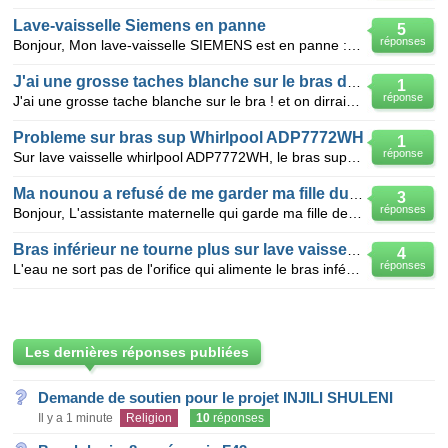
Lave-vaisselle Siemens en panne
5
réponses
Bonjour, Mon lave-vaisselle SIEMENS est en panne : Il commence par vider normalement le reste d'ea
J'ai une grosse taches blanche sur le bras droit ??!!!!!
1
réponse
J'ai une grosse tache blanche sur le bra ! et on dirrais que j'ai comme des petit points sur la tach
Probleme sur bras sup Whirlpool ADP7772WH
1
réponse
Sur lave vaisselle whirlpool ADP7772WH, le bras superieur ne tourne pas alors que le bras inferieur
Ma nounou a refusé de me garder ma fille durant 2 jours
3
réponses
Bonjour, L'assistante maternelle qui garde ma fille de 29 mois a refusé hier de me garder ma fille
Bras inférieur ne tourne plus sur lave vaisselle Bosch
4
réponses
L'eau ne sort pas de l'orifice qui alimente le bras inférieur, par contre pas de problème avec l'ori
Les dernières réponses publiées
Demande de soutien pour le projet INJILI SHULENI
Il y a 1 minute
Religion
10
réponses