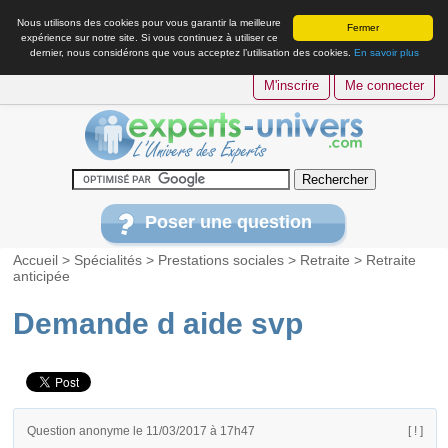
Nous utilisons des cookies pour vous garantir la meilleure
Fermer
expérience sur notre site. Si vous continuez à utiliser ce
dernier, nous considérons que vous acceptez l’utilisation des cookies.
En savoir plus
M'inscrire
Me connecter
Poser une question
Accueil
>
Spécialités
>
Prestations sociales
>
Retraite
>
Retraite
anticipée
Demande d aide svp
Question anonyme le 11/03/2017 à 17h47
[ ! ]