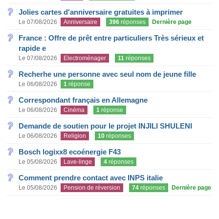
Jolies cartes d'anniversaire gratuites à imprimer
Le 07/08/2026
Anniversaire
396
réponses
Dernière page
France : Offre de prêt entre particuliers Très sérieux et
rapide e
Le 07/08/2026
Electroménager
11
réponses
Recherhe une personne avec seul nom de jeune fille
Le 06/08/2026
1
réponse
Correspondant français en Allemagne
Le 06/08/2026
Cinéma
1
réponse
Demande de soutien pour le projet INJILI SHULENI
Le 06/08/2026
Religion
10
réponses
Bosch logixx8 ecoénergie F43
Le 05/08/2026
Lave-linge
4
réponses
Comment prendre contact avec INPS italie
Le 05/08/2026
Pension de réversion
74
réponses
Dernière page