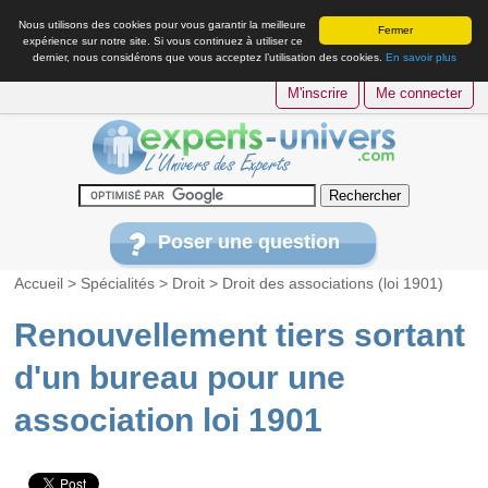
Nous utilisons des cookies pour vous garantir la meilleure
Fermer
expérience sur notre site. Si vous continuez à utiliser ce
dernier, nous considérons que vous acceptez l’utilisation des cookies.
En savoir plus
M'inscrire
Me connecter
Poser une question
Accueil
>
Spécialités
>
Droit
>
Droit des associations (loi 1901)
Renouvellement tiers sortant
d'un bureau pour une
association loi 1901