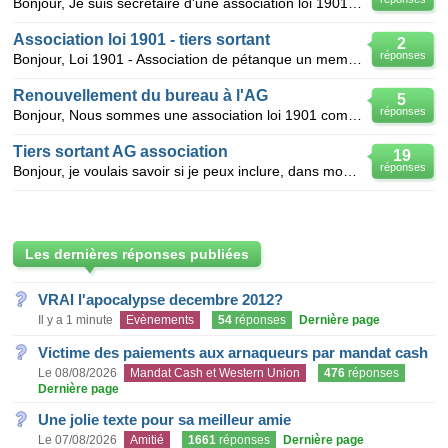
Bonjour, Je suis secrétaire d'une association loi 1901. L'application du tiers sortant lors de l'
Association loi 1901 - tiers sortant
2
réponses
Bonjour, Loi 1901 - Association de pétanque un membre du bureau, à la fin de sa 2ème année de
Renouvellement du bureau à l'AG
5
réponses
Bonjour, Nous sommes une association loi 1901 comportant un conseil d'administration de 12 membres
Tiers sortant AG association
19
réponses
Bonjour, je voulais savoir si je peux inclure, dans mon tiers sortant pour AG du 22 janvier le prés
Les dernières réponses publiées
VRAI l'apocalypse decembre 2012?
Il y a 1 minute
Evènements
54
réponses
Dernière page
Victime des paiements aux arnaqueurs par mandat cash
Le 08/08/2026
Mandat Cash et Western Union
476
réponses
Dernière page
Une jolie texte pour sa meilleur amie
Le 07/08/2026
Amitié
1661
réponses
Dernière page