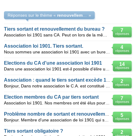
Réponses sur le thème «
renouvellement tiers sortant d'un bureau pour une association loi 1901
»
Tiers sortant et renouvellement du bureau ?
7
réponses
Association loi 1901 sans CA. Peut on lors de la même AG élire le tiers sortant et le renouvellement
Association loi 1901. Tiers sortant.
4
réponses
Nous sommes une association loi 1901 avec un bureau de 12 membres. Dans le tiers sortant il y a 4 me
Elections du CA d'une association loi 1901
14
réponses
Dans une association loi 1901 est-il possible d'élire un CA pour une durée de 4 ans et, en cas d'aba
Association : quand le tiers sortant excède 1/3 ?
2
réponses
Bonjour, Dans notre association le C.A. est constitué de 15 à 24 personnes selon nos statuts. Nous
Election membres du CA par tiers sortant
7
réponses
Association loi 1901. Nos membres ont été élus pour 4 ans en 2012 avec renouvellement par tiers sort
Problème nombre de sortant et renouvellement au tiers: urgent
5
réponses
Bonjour. Membre d'une association de loi 1901 qui suit le renouvellement au tiers des membres de son
Tiers sortant obligatoire ?
2
réponses