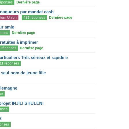
éponses
Dernière page
rnaqueurs par mandat cash
tern Union
476
réponses
Dernière page
eur amie
onses
Dernière page
gratuites à imprimer
6
réponses
Dernière page
articuliers Très sérieux et rapide e
11
réponses
eul nom de jeune fille
llemagne
se
projet INJILI SHULENI
nses
3
onses