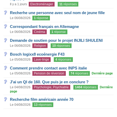
Il y a 1 jours
Electroménager
11
réponses
Recherhe une personne avec seul nom de jeune fille
Le 06/08/2026
1
réponse
Correspondant français en Allemagne
Le 06/08/2026
Cinéma
1
réponse
Demande de soutien pour le projet INJILI SHULENI
Le 06/08/2026
Religion
10
réponses
Bosch logixx8 ecoénergie F43
Le 05/08/2026
Lave-linge
4
réponses
Comment prendre contact avec INPS italie
Le 05/08/2026
Pension de réversion
74
réponses
Dernière page
J'ai un QI de 160. Que puis je en conclure ?
Le 04/08/2026
Psychologie, Psychiatrie
1404
réponses
Dernière
page
Recherche film américain année 70
Le 04/08/2026
13
réponses