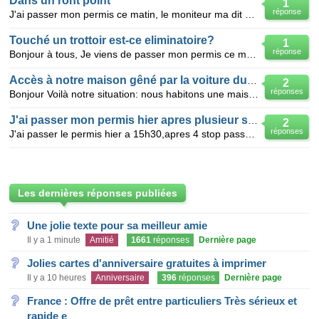
Dans un ront point
1
réponse
J'ai passer mon permis ce matin, le moniteur ma dit de tourner a droite, j'ai fait mon control clino
Touché un trottoir est-ce eliminatoire?
1
réponse
Bonjour à tous, Je viens de passer mon permis ce matin, et je suis passée en première. Tout s'est
Accès à notre maison gêné par la voiture du voisin
2
réponses
Bonjour Voilà notre situation: nous habitons une maison située dans un angle de notre lotissement.
J'ai passer mon permis hier apres plusieur stop passer avec succes
2
réponses
J'ai passer le permis hier a 15h30,apres 4 stop passer avec succes le 5 stop j'ai fait comme pour u
Les dernières réponses publiées
Une jolie texte pour sa meilleur amie
Il y a 1 minute
Amitié
1661
réponses
Dernière page
Jolies cartes d'anniversaire gratuites à imprimer
Il y a 10 heures
Anniversaire
396
réponses
Dernière page
France : Offre de prêt entre particuliers Très sérieux et
rapide e