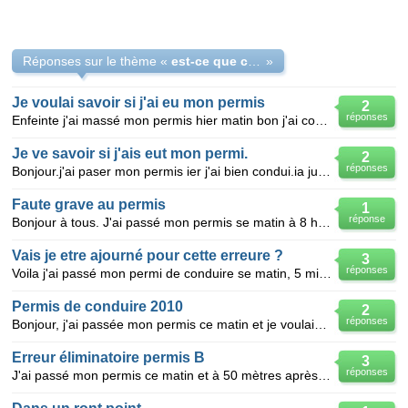
Réponses sur le thème «
est-ce que c'est eliminatoire les priorité a droit
»
Je voulai savoir si j'ai eu mon permis
2
réponses
Enfeinte j'ai massé mon permis hier matin bon j'ai commencé a roulé et je suis passé d'une prioritén
Je ve savoir si j'ais eut mon permi.
2
réponses
Bonjour.j'ai paser mon permis ier j'ai bien condui.ia juste un truc ke g peur c ke:il i avais une pr
Faute grave au permis
1
réponse
Bonjour à tous. J'ai passé mon permis se matin à 8 heure. Départ parfait bon contrôle tous vas parf
Vais je etre ajourné pour cette erreure ?
3
réponses
Voila j'ai passé mon permi de conduire se matin, 5 min aprés le debut me voila arrivé a un feu, il é
Permis de conduire 2010
2
réponses
Bonjour, j'ai passée mon permis ce matin et je voulais savoir si le fait que l'inspecteur ai touch
Erreur éliminatoire permis B
3
réponses
J'ai passé mon permis ce matin et à 50 mètres après la sortie d'un rond point il y avait une route s