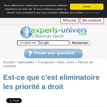
Nous utilisons des cookies pour vous garantir la meilleure
Fermer
expérience sur notre site. Si vous continuez à utiliser ce
dernier, nous considérons que vous acceptez l’utilisation des cookies.
En savoir plus
M'inscrire
Me connecter
Poser une question
Accueil
>
Spécialités
>
Transports
>
Auto, moto
>
Permis de
conduire
Est-ce que c'est eliminatoire
les priorité a droit