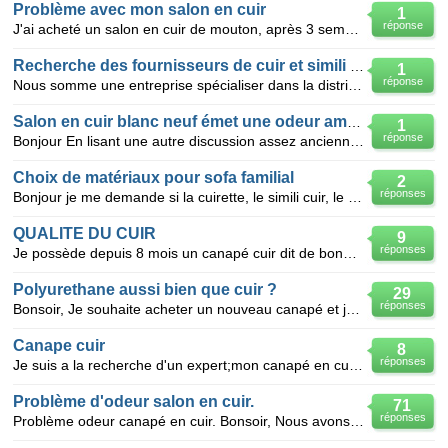
Problème avec mon salon en cuir
1
réponse
J'ai acheté un salon en cuir de mouton, après 3 semaines d'utilisation, on commence déjà à remarquer
Recherche des fournisseurs de cuir et simili cuir
1
réponse
Nous somme une entreprise spécialiser dans la distribution de fourniture général pour fabrication de
Salon en cuir blanc neuf émet une odeur ammoniaquée irritante
1
réponse
Bonjour En lisant une autre discussion assez ancienne de ce forum, je constate que j'ai aussi un
Choix de matériaux pour sofa familial
2
réponses
Bonjour je me demande si la cuirette, le simili cuir, le cuir renouveau et le polyester est la même
QUALITE DU CUIR
9
réponses
Je possède depuis 8 mois un canapé cuir dit de bonne qualité mais présentant déjà des ondulations im
Polyurethane aussi bien que cuir ?
29
réponses
Bonsoir, Je souhaite acheter un nouveau canapé et je me pose la question est-ce que les canapés e
Canape cuir
8
réponses
Je suis a la recherche d'un expert;mon canapé en cuir a la pellicule qui est sur le cuir qui s'enle
Problème d'odeur salon en cuir.
71
réponses
Problème odeur canapé en cuir. Bonsoir, Nous avons un salon en cuir depuis six ans. Depuis qu