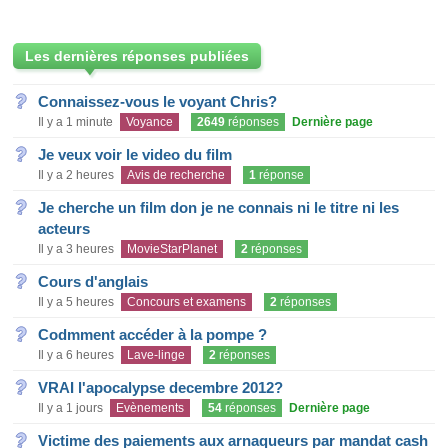
Les dernières réponses publiées
Connaissez-vous le voyant Chris?
Il y a 1 minute
Voyance
2649
réponses
Dernière page
Je veux voir le video du film
Il y a 2 heures
Avis de recherche
1
réponse
Je cherche un film don je ne connais ni le titre ni les
acteurs
Il y a 3 heures
MovieStarPlanet
2
réponses
Cours d'anglais
Il y a 5 heures
Concours et examens
2
réponses
Codmment accéder à la pompe ?
Il y a 6 heures
Lave-linge
2
réponses
VRAI l'apocalypse decembre 2012?
Il y a 1 jours
Evènements
54
réponses
Dernière page
Victime des paiements aux arnaqueurs par mandat cash