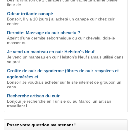
Des la livraison de 2 canapés cuir de vachette aniline pleine
fleur de...
Odeur irritante canapé
Bonsoir, Il y a 10 jours j ai acheté un canapé cuir chez cuir
center...
Dermite: Massage du cuir chevelu ?
Atteint d'une dermite seborrheique du cuir chevelu, dois-je
masser ou...
Je vend un manteau en cuir Helston's Neuf
Je vend un manteau en cuir Helston's Neuf (jamais utilisé dans
sa prot...
Croûte de cuir de synderme (fibres de cuir recyclées et
agglomérées et
Bonsoir Je voudrais acheter sur le site internet de groupon un
cana...
Recherche artisan du cuir
Bonjour je recherche en Tunisie ou au Maroc, un artisan
travaillant l...
Posez votre question maintenant !