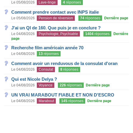
Le 05/08/2026
Lave-linge
4
réponses
Comment prendre contact avec INPS italie
Le 05/08/2026
Pension de réversion
74
réponses
Dernière page
J'ai un QI de 160. Que puis je en conclure ?
Le 04/08/2026
Psychologie, Psychiatrie
1404
réponses
Dernière
page
Recherche film américain année 70
Le 04/08/2026
13
réponses
Comment avoir un renduvous de la consulat d'oran
Le 04/08/2026
Consulat
8
réponses
Qui est Nicole Delya ?
Le 04/08/2026
Voyance
226
réponses
Dernière page
UN VRAI MARABOUT FIABLE ET NON D'ESCRO
Le 04/08/2026
Marabout
145
réponses
Dernière page