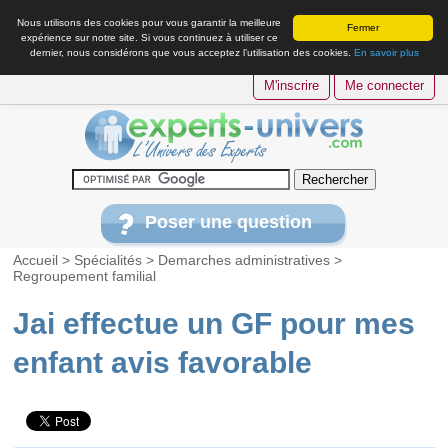
Nous utilisons des cookies pour vous garantir la meilleure
Fermer
expérience sur notre site. Si vous continuez à utiliser ce
dernier, nous considérons que vous acceptez l’utilisation des cookies.
En savoir plus
M'inscrire
Me connecter
Poser une question
Accueil
>
Spécialités
>
Demarches administratives
>
Regroupement familial
Jai effectue un GF pour mes
enfant avis favorable