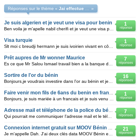
Réponses sur le thème «
Jai effectue un GF pour mes enfant avis favorable
»
Je suis algerien et je veut une visa pour benin
1
réponse
Ben voila je m'apelle nabil cherifi et je veut une visa pour benin ces parseque je vais me Marier uv
Visa turquie
1
réponse
Slt moi c breudji hermann je suis ivoirien vivant en côte d'ivoire je desire savoir comment je peux
Prêt aupres de Mr wonner Maurice
7
réponses
Es ce que Mr Salou Ismael travail bien a la banque de Cotonou a Benin car j'ai effectue un emprunt a
Sortire de l'or du bénin
16
réponses
Bonjours,je voudrais investire dans l'or au bénin et je veux savoir combien sa me coutera a la front
Faire venir mon fils de 6ans du benin en france
1
réponse
Bonjours, je suis mariée à un francais et je suis venu en france depuis le 19 mars 2009 avec mon mar
Adresse mail et téléphone de la police du bénin
7
réponses
Qui pourrait me communiquer l'adresse mail et le téléphone de la police du bénin ??? afin que je pui
Connexion internet gratuit sur MOOV Bénin et MTN Bénin?
21
réponses
Je m'appelle Dah. J'ai deux clés data MOOV Bénin et MTN Bénin et ça me fait beaucoup dépenser. Aidez