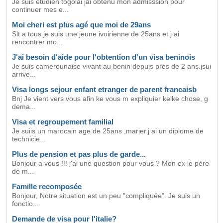
Je suis etudien togolai jai obtenu mon admisssion pour
continuer mes e...
Moi cheri est plus agé que moi de 29ans
Slt a tous je suis une jeune ivoirienne de 25ans et j ai
rencontrer mo...
J'ai besoin d'aide pour l'obtention d'un visa beninois
Je suis camerounaise vivant au benin depuis pres de 2 ans.jsui
arrive...
Visa longs sejour enfant etranger de parent francaisb
Bnj Je vient vers vous afin ke vous m expliquier kelke chose, g
dema...
Visa et regroupement familial
Je suiis un marocain age de 25ans ,marier.j ai un diplome de
technicie...
Plus de pension et pas plus de garde...
Bonjour a vous !!! j'ai une question pour vous ? Mon ex le père
de m...
Famille recomposée
Bonjour, Notre situation est un peu "compliquée". Je suis un
fonctio...
Demande de visa pour l'italie?