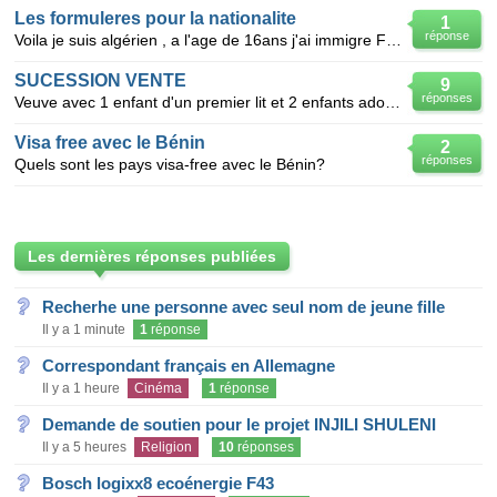
Les formuleres pour la nationalite
1
réponse
Voila je suis algérien , a l'age de 16ans j'ai immigre France . début de ma carier 1954 après
SUCESSION VENTE
9
réponses
Veuve avec 1 enfant d'un premier lit et 2 enfants adoptés de mon mari décédé et suis fachée depuis
Visa free avec le Bénin
2
réponses
Quels sont les pays visa-free avec le Bénin?
Les dernières réponses publiées
Recherhe une personne avec seul nom de jeune fille
Il y a 1 minute
1
réponse
Correspondant français en Allemagne
Il y a 1 heure
Cinéma
1
réponse
Demande de soutien pour le projet INJILI SHULENI
Il y a 5 heures
Religion
10
réponses
Bosch logixx8 ecoénergie F43