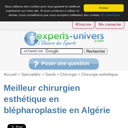
Nous utilisons des cookies pour vous garantir la meilleure
Fermer
expérience sur notre site. Si vous continuez à utiliser ce
dernier, nous considérons que vous acceptez l’utilisation des cookies.
En savoir plus
M'inscrire
Me connecter
Poser une question
Accueil
>
Spécialités
>
Santé
>
Chirurgie
>
Chirurgie esthétique
Meilleur chirurgien
esthétique en
blépharoplastie en Algérie