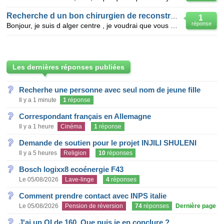
Recherche d un bon chirurgien de reconstruction ma
1
réponse
Bonjour, je suis d alger centre , je voudrai que vous m aidiez a choisir un bon chirurgien esthetiqu
Les dernières réponses publiées
Recherhe une personne avec seul nom de jeune fille
Il y a 1 minute
1
réponse
Correspondant français en Allemagne
Il y a 1 heure
Cinéma
1
réponse
Demande de soutien pour le projet INJILI SHULENI
Il y a 5 heures
Religion
10
réponses
Bosch logixx8 ecoénergie F43
Le 05/08/2026
Lave-linge
4
réponses
Comment prendre contact avec INPS italie
Le 05/08/2026
Pension de réversion
74
réponses
Dernière page
J'ai un QI de 160. Que puis je en conclure ?