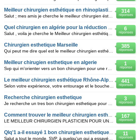
Meilleur chirurgien esthétique en rhinoplastie en Algérie ?
314
réponses
Salut ; mes amis je cherche le meilleur chirurgien ésthétique spécialisé en rhinoplastie ici en Algé
Quel chirurgien en algérie pour la réduction mammaire?
6
réponses
Salut , voila je cherche le Meilleur chirurgien esthétique en Algérie pour une réduction mammaire ,
Chirurgien esthetique Marseille
385
réponses
Qui peut me dire quel est le meilleur chirurgien esthétique a Marseille
Meilleur chirugien esthetique en algerie
1
réponse
Svp qui m'orienter vers un bon chirurgien pour une rhinoplastie merci bcp
Le meilleur chirurgien esthétique Rhône-Alpes
441
réponses
Selon votre expérience, votre entourage et le bouche à oreille quel est le meilleur chirurgien esthe
Recherche chirurgien esthetique
3
réponses
Je recherche un tres bon chirurgien esthetique pour greffe de cheveux a Lyon
Comment trouver le meilleur chirurgien esthetique
167
réponses
LE MEILLEUR CHIRURGIEN PLASTICIEN POUR UNE AUGMENTATION DE LA POITRINE SUR BORDEAUX
Qlq'1 a-il essayé 1 bon chirurgien esthetique sur Marseille?
11
réponses
Salut a tout le monde, SVP, à quelqu'un qui a essayé un bon chirurgien esthétique pour oreilles déco