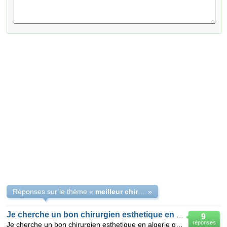
Réponses sur le thème «
meilleur chirurgien esthétique en blépharoplastie en Algérie
»
Je cherche un bon chirurgien esthetique en algerie
9
réponses
Je cherche un bon chirurgien esthetique en algerie qui fait la rhinoplastie et la blepharoplastie s