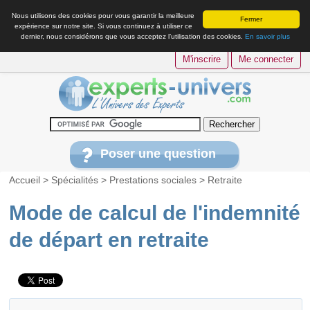
Nous utilisons des cookies pour vous garantir la meilleure
Fermer
expérience sur notre site. Si vous continuez à utiliser ce
dernier, nous considérons que vous acceptez l’utilisation des cookies.
En savoir plus
M'inscrire
Me connecter
Poser une question
Accueil
>
Spécialités
>
Prestations sociales
>
Retraite
Mode de calcul de l'indemnité
de départ en retraite