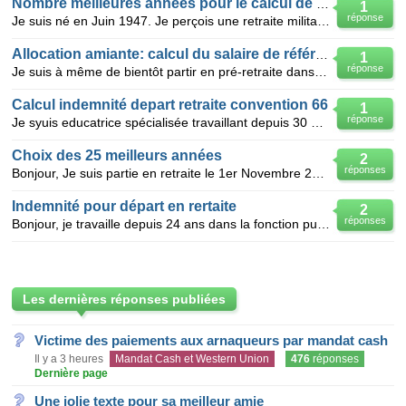
Nombre meilleures années pour le calcul de retrait
1
réponse
Je suis né en Juin 1947. Je perçois une retraite militaire depuis 1987, pour 21 ans et 6 mois de ser
Allocation amiante: calcul du salaire de référence.
1
réponse
Je suis à même de bientôt partir en pré-retraite dans le cadre de l'ATA et j'aimerai savoir si mon
Calcul indemnité depart retraite convention 66
1
réponse
Je syuis educatrice spécialisée travaillant depuis 30 ans dans un etablissement convention 66 . je d
Choix des 25 meilleurs années
2
réponses
Bonjour, Je suis partie en retraite le 1er Novembre 2010, la CPAV a calculé mes 25 meilleures année
Indemnité pour départ en rertaite
2
réponses
Bonjour, je travaille depuis 24 ans dans la fonction public comme agent territoriale pour le même p
Les dernières réponses publiées
Victime des paiements aux arnaqueurs par mandat cash
Il y a 3 heures
Mandat Cash et Western Union
476
réponses
Dernière page
Une jolie texte pour sa meilleur amie