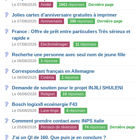
Le 07/08/2026
Amitié
1661
réponses
Dernière page
Jolies cartes d'anniversaire gratuites à imprimer
Le 07/08/2026
Anniversaire
396
réponses
Dernière page
France : Offre de prêt entre particuliers Très sérieux et
rapide e
Le 07/08/2026
Electroménager
11
réponses
Recherhe une personne avec seul nom de jeune fille
Le 06/08/2026
1
réponse
Correspondant français en Allemagne
Le 06/08/2026
Cinéma
1
réponse
Demande de soutien pour le projet INJILI SHULENI
Le 06/08/2026
Religion
10
réponses
Bosch logixx8 ecoénergie F43
Le 05/08/2026
Lave-linge
4
réponses
Comment prendre contact avec INPS italie
Le 05/08/2026
Pension de réversion
74
réponses
Dernière page
J'ai un QI de 160. Que puis je en conclure ?