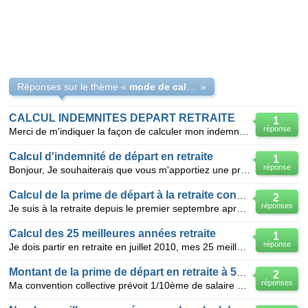
Réponses sur le thème «
mode de calcul de l'indemnité de départ en retraite
»
CALCUL INDEMNITES DEPART RETRAITE
1
réponse
Merci de m'indiquer la façon de calculer mon indemnité de départ à la retraite en fonction de la con
Calcul d'indemnité de départ en retraite
1
réponse
Bonjour, Je souhaiterais que vous m'apportiez une précision sur l'application de l'article 6.2.4.
Calcul de la prime de départ à la retraite convention 66
2
réponses
Je suis à la retraite depuis le premier septembre après 28 années dans le même établissement. Je bén
Calcul des 25 meilleures années retraite
1
réponse
Je dois partir en retraite en juillet 2010, mes 25 meilleures années on été calculées, sans tenir co
Montant de la prime de départ en retraite à 59 ans
2
réponses
Ma convention collective prévoit 1/10ème de salaire pendant le nombre d'années de présence dans l'en