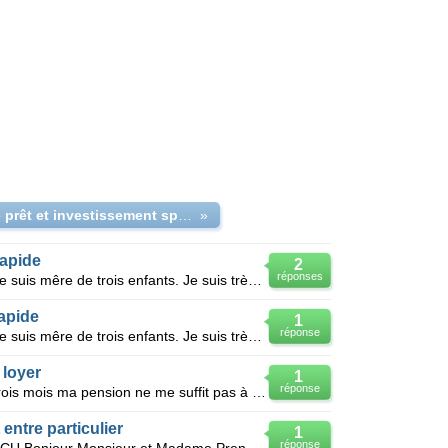
Offre de prêt et investissement spécial
»
rapide
2
réponses
Bonjour Cher Monsieur Madame Je suis mêre de trois enfants. Je suis très heureux aujourd'hui. T
rapide
1
réponse
Bonjour Cher Monsieur Madame Je suis mêre de trois enfants. Je suis très heureux aujourd'hui. T
 loyer
1
réponse
Bonjour je suis retraitée mère de trois mois ma pension ne me suffit pas à cause des dettes je n'arr
entre particulier
1
réponse