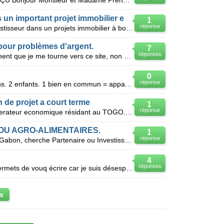
TÉMOIGNAGE DE MON PRÊT REÇU Bonjour Monsieur et Madame Prenez contact avec monsieur Monthieux qu
un important projet immobilier e
1
réponse
Bonjour a tous je cherche des investisseur dans un projets immobilier à bordeaux terrain construti
pour problèmes d'argent.
7
réponses
Bonjour à tous. C'est très humblement que je me tourne vers ce site, non sans espoir, afin de me
0
réponse
Couple en union libre depuis 20 ans. 2 enfants. 1 bien en commun = appartement familial sous forme d
n de projet a court terme
1
réponse
Cher monsieur je suis un jeune operateur economique résidant au TOGO. jéai bésion d'un pret de 1500
/OU AGRO-ALIMENTAIRES.
1
réponse
Particulier, resident a Libreville au Gabon, cherche Partenaire ou Investisseur, pour developper un
4
réponses
Bonjour a tous et a toutes.je me permets de vouq écrire car je suis désespérée. Je suis vraiment dan
s