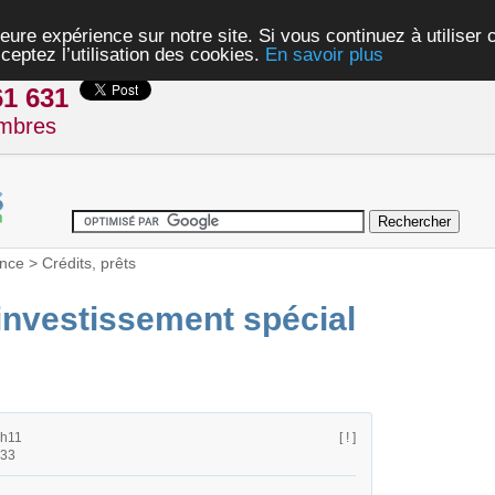
eure expérience sur notre site. Si vous continuez à utiliser
ceptez l’utilisation des cookies.
En savoir plus
61 631
mbres
nce
>
Crédits, prêts
 investissement spécial
2h11
[ ! ]
h33