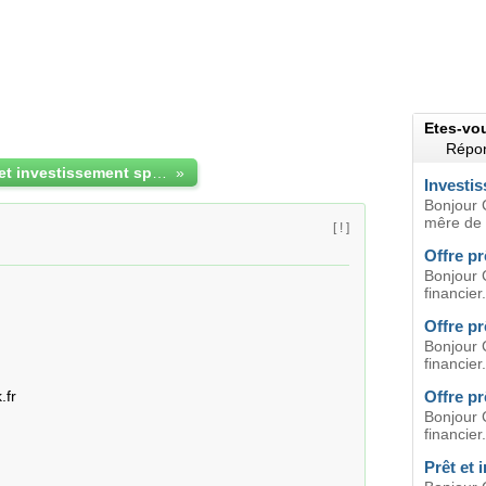
Etes-vo
Répon
Offre de prêt et investissement spécial
»
Investis
Bonjour 
mêre de t
[ ! ]
Offre pr
Bonjour 
financier.
Offre pr
Bonjour 
financier.
fr

Offre pr
Bonjour 
financier.
Prêt et 