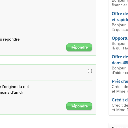
Bonjour 
financier.
Offre de
et rapi
Bonjour,
là qui sa
Opportu
as repondre
Bonjour,
Répondre
là qui sa
Offre de
dans 48
Bonjour, 
[ ! ]
d'aider c
Prêt d'a
l'origine du net 

Crédit de
et Mme Po
oins d'un dr 

Crédit d
Crédit de
Répondre
et Mme Po