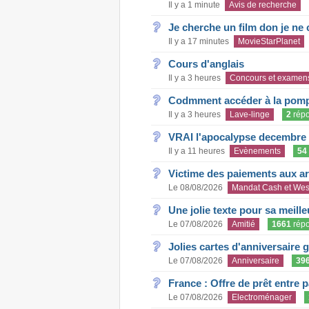
Il y a 1 minute
Avis de recherche
Je cherche un film don je ne c
Il y a 17 minutes
MovieStarPlanet
Cours d'anglais
Il y a 3 heures
Concours et examen
Codmment accéder à la pom
Il y a 3 heures
Lave-linge
2
rép
VRAI l'apocalypse decembre
Il y a 11 heures
Evènements
54
Victime des paiements aux a
Le 08/08/2026
Mandat Cash et Wes
Une jolie texte pour sa meill
Le 07/08/2026
Amitié
1661
rép
Jolies cartes d'anniversaire 
Le 07/08/2026
Anniversaire
39
France : Offre de prêt entre p
Le 07/08/2026
Electroménager