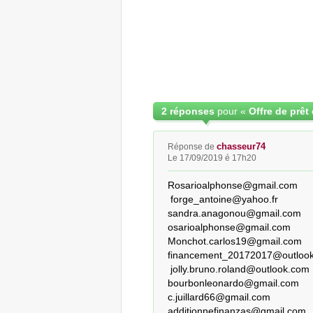
2 réponses
pour «
chasseur74
Réponse de
Le 17/09/2019 é 17h20
Rosarioalphonse@gmail.com

 forge_antoine@yahoo.fr

sandra.anagonou@gmail.com

osarioalphonse@gmail.com

Monchot.carlos19@gmail.com 

financement_20172017@outlook.
 jolly.bruno.roland@outlook.com

bourbonleonardo@gmail.com 

c.juillard66@gmail.com 

additionnefinanzas@gmail.com
