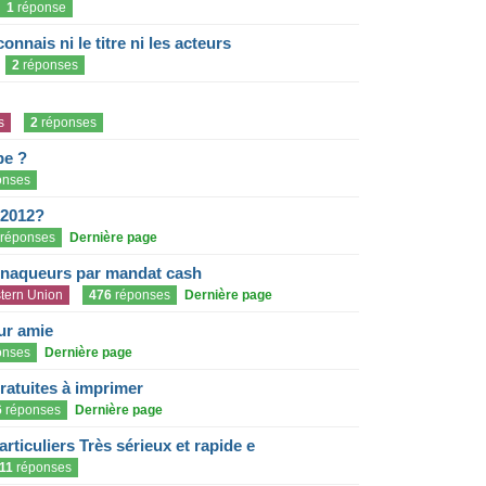
1
réponse
onnais ni le titre ni les acteurs
2
réponses
s
2
réponses
pe ?
onses
 2012?
réponses
Dernière page
rnaqueurs par mandat cash
tern Union
476
réponses
Dernière page
eur amie
onses
Dernière page
gratuites à imprimer
6
réponses
Dernière page
articuliers Très sérieux et rapide e
11
réponses