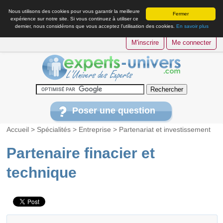
Nous utilisons des cookies pour vous garantir la meilleure
Fermer
expérience sur notre site. Si vous continuez à utiliser ce
dernier, nous considérons que vous acceptez l’utilisation des cookies.
En savoir plus
M'inscrire
Me connecter
Poser une question
Accueil
>
Spécialités
>
Entreprise
>
Partenariat et investissement
Partenaire finacier et
technique