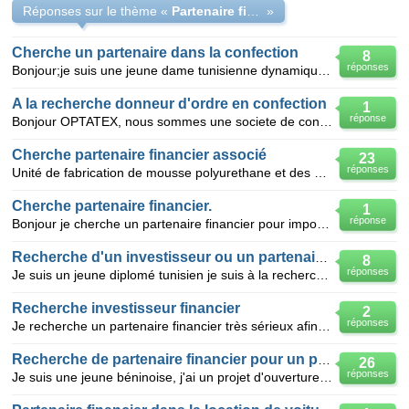
Réponses sur le thème «
Partenaire finacier et technique
»
Cherche un partenaire dans la confection
8
réponses
Bonjour;je suis une jeune dame tunisienne dynamique et motivée je viens de monter une societé SARL :
A la recherche donneur d'ordre en confection
1
réponse
Bonjour OPTATEX, nous sommes une societe de confection implante a casablanca-oualfa maroc, qui se
Cherche partenaire financier associé
23
réponses
Unité de fabrication de mousse polyurethane et des matelas a ressorts,ameublement,au maroc grand cas
Cherche partenaire financier.
1
réponse
Bonjour je cherche un partenaire financier pour importer des voitures de moins de cinq ans a Dakar j
Recherche d'un investisseur ou un partenaire d'un projet
8
réponses
Je suis un jeune diplomé tunisien je suis à la recherche d'un partenaire ou investisseur d'un projet
Recherche investisseur financier
2
réponses
Je recherche un partenaire financier très sérieux afin de m'aider à financer,et développer une acti
Recherche de partenaire financier pour un projet sérieux
26
réponses
Je suis une jeune béninoise, j'ai un projet d'ouverture un centre informatique et je recherche un fi