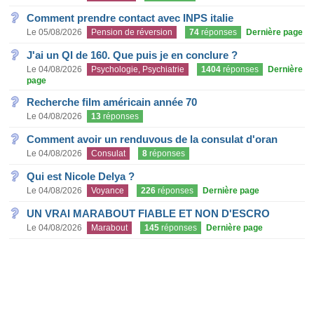
Comment prendre contact avec INPS italie
Le 05/08/2026
Pension de réversion
74
réponses
Dernière page
J'ai un QI de 160. Que puis je en conclure ?
Le 04/08/2026
Psychologie, Psychiatrie
1404
réponses
Dernière
page
Recherche film américain année 70
Le 04/08/2026
13
réponses
Comment avoir un renduvous de la consulat d'oran
Le 04/08/2026
Consulat
8
réponses
Qui est Nicole Delya ?
Le 04/08/2026
Voyance
226
réponses
Dernière page
UN VRAI MARABOUT FIABLE ET NON D'ESCRO
Le 04/08/2026
Marabout
145
réponses
Dernière page