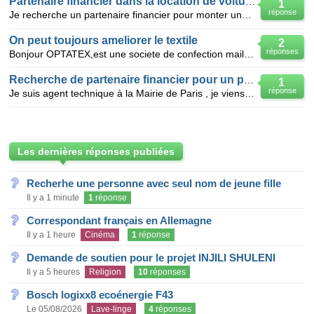
Partenaire financier dans la location de voitures
1
réponse
Je recherche un partenaire financier pour monter une agence de location de voitures sous franchise.
On peut toujours ameliorer le textile
2
réponses
Bonjour OPTATEX,est une societe de confection maille+chaine et trame, implante a oualfa casablanca
Recherche de partenaire financier pour un projet
1
réponse
Je suis agent technique à la Mairie de Paris , je viens de créer une sarl de collecte d'ordure et de
Les dernières réponses publiées
Recherhe une personne avec seul nom de jeune fille
Il y a 1 minute
1
réponse
Correspondant français en Allemagne
Il y a 1 heure
Cinéma
1
réponse
Demande de soutien pour le projet INJILI SHULENI
Il y a 5 heures
Religion
10
réponses
Bosch logixx8 ecoénergie F43
Le 05/08/2026
Lave-linge
4
réponses