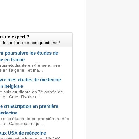
us un expert ?
dez à l'une de ces questions !
 poursuivre les études de
e en france
e suis étudiante en 4 éme année
en l'algerie , et ma...
vre mes etudes de medecine
n belgique
je suis etudiante en 7è année de
en Cote d'Ivoire et...
 d'inscription en première
édécine
je suis étudiante en première année
 au Cameroun et je...
aux USA de médecine
 je suis actuellement en PACES