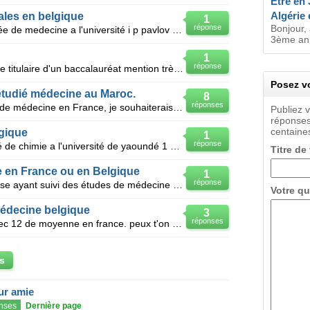
Être en
Algérie 
ales en belgique
1
réponse
Bonjour, 
Bjr, je suis etudiante en 4eme année de medecine a l'université i p pavlov de russie en français , j
3ème ann
1
réponse
Bonjour je suis étudiante marocaine titulaire d'un baccalauréat mention très bien. actuellement je
Posez vo
étudié médecine au Maroc.
8
réponses
Bonjour, Etant en première année de médecine en France, je souhaiterais continuer mes études de m
Publiez 
réponses
centaines
gique
1
réponse
Bonjour je suis étudiante en faculté de chimie a l'université de yaoundé 1 en premiere année , j'aim
Titre de
e en France ou en Belgique
1
réponse
Bonjour à tous, je suis camerounaise ayant suivi des études de médecine à la Faculté de Médecine et
Votre qu
édecine belgique
3
réponses
Je suis reçue collée en PCEM1 avec 12 de moyenne en france. peux t'on etre acceptéee en 2eme année m
s
eur amie
nses
Dernière page