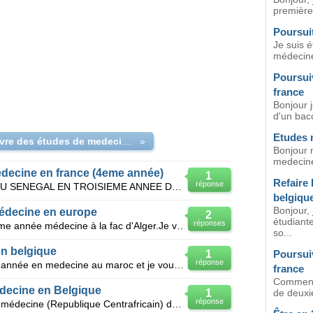
première
Poursuit
Je suis 
médecine 
Poursui
france
Bonjour j
d'un bacc
Etudes 
Poursuivre des études de medecine en Belgique
»
Bonjour 
medecine
decine en france (4eme année)
1
Refaire
réponse
BONJOUR JE SUIS ETUDIANTE AU SENEGAL EN TROISIEME ANNEE DE MEDECINE ,JE VOUDRAIS SAVOIR SI JE PEUX
belgiqu
Bonjour, 
édecine en europe
2
étudiante
réponses
Bonjour, Je suis un étudiant en 4ème année médecine à la fac d'Alger.Je veux poursuivre mes études
so...
en belgique
1
Poursui
réponse
Bonjour je suis étudiante en 2ème année en medecine au maroc et je voudrais bien continuer mes étude
france
Comment 
decine en Belgique
1
de deuxi
réponse
Je suis étudiant en 1ère année de médecine (Republique Centrafricain) désirant poursuivre mes études