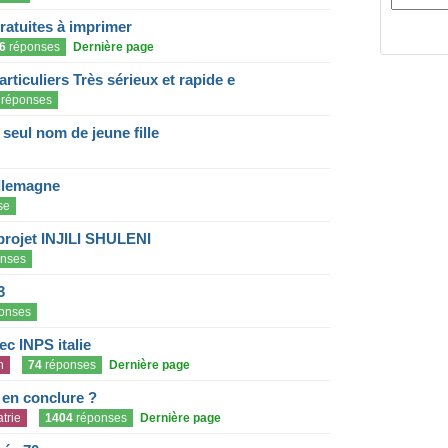
gratuites à imprimer
6
réponses
Dernière page
articuliers Très sérieux et rapide e
réponses
eul nom de jeune fille
llemagne
se
projet INJILI SHULENI
nses
3
onses
c INPS italie
n
74
réponses
Dernière page
e en conclure ?
trie
1404
réponses
Dernière page