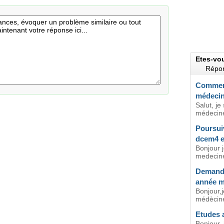
Etes-vo
Répon
Comment
médecin
Salut, j
médecine 
Poursui
dcem4 e
Bonjour 
medecine 
Demande
année m
Bonjour,
médècine
Etudes 
Bonjour,