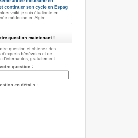
 3éme année médecine en
et continuer son cycle en Espag
alors voilà je suis étudiante en
ée médecine en Algér...
tre question maintenant !
votre question et obtenez des
 d'experts bénévoles et de
 d'internautes, gratuitement.
 votre question :
estion en détails :