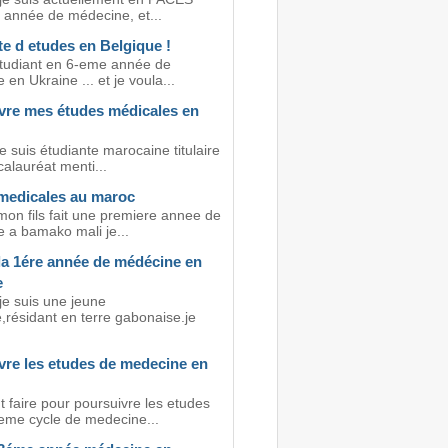
 année de médecine, et...
e d etudes en Belgique !
étudiant en 6-eme année de
en Ukraine ... et je voula...
vre mes études médicales en
e suis étudiante marocaine titulaire
alauréat menti...
medicales au maroc
mon fils fait une premiere annee de
 a bamako mali je...
 la 1ére année de médécine en
e
je suis une jeune
,résidant en terre gabonaise.je
vre les etudes de medecine en
faire pour poursuivre les etudes
eme cycle de medecine...