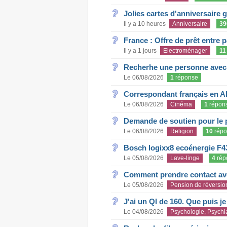
Jolies cartes d'anniversaire 
Il y a 10 heures
Anniversaire
39
France : Offre de prêt entre p
Il y a 1 jours
Electroménager
11
Recherhe une personne avec s
Le 06/08/2026
1
réponse
Correspondant français en A
Le 06/08/2026
Cinéma
1
répon
Demande de soutien pour le 
Le 06/08/2026
Religion
10
répo
Bosch logixx8 ecoénergie F4
Le 05/08/2026
Lave-linge
4
rép
Comment prendre contact ave
Le 05/08/2026
Pension de réversio
J'ai un QI de 160. Que puis j
Le 04/08/2026
Psychologie, Psychia